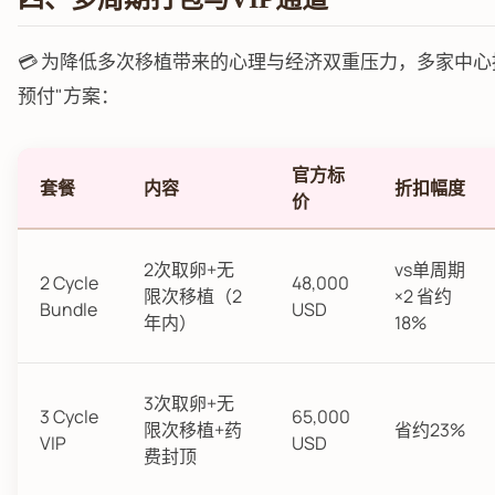
💳 为降低多次移植带来的心理与经济双重压力，多家中心
预付"方案：
官方标
套餐
内容
折扣幅度
价
2次取卵+无
vs单周期
2 Cycle
48,000
限次移植（2
×2 省约
Bundle
USD
年内）
18%
3次取卵+无
3 Cycle
65,000
限次移植+药
省约23%
VIP
USD
费封顶