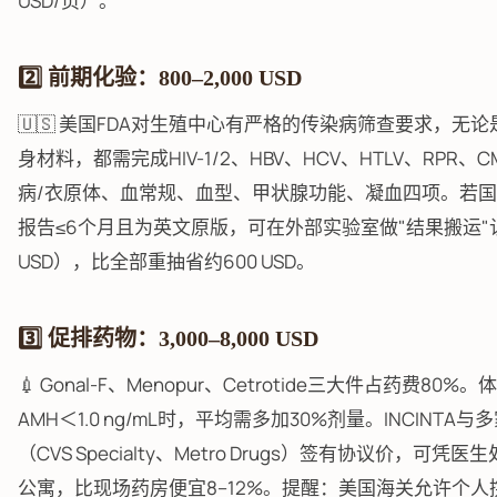
USD/页）。
2️⃣ 前期化验：800–2,000 USD
🇺🇸 美国FDA对生殖中心有严格的传染病筛查要求，无
身材料，都需完成HIV-1/2、HBV、HCV、HTLV、RPR、C
病/衣原体、血常规、血型、甲状腺功能、凝血四项。若
报告≤6个月且为英文原版，可在外部实验室做"结果搬运"认
USD），比全部重抽省约600 USD。
3️⃣ 促排药物：3,000–8,000 USD
💉 Gonal-F、Menopur、Cetrotide三大件占药费80%。体
AMH＜1.0 ng/mL时，平均需多加30%剂量。INCINTA
（CVS Specialty、Metro Drugs）签有协议价，可凭
公寓，比现场药房便宜8–12%。提醒：美国海关允许个人