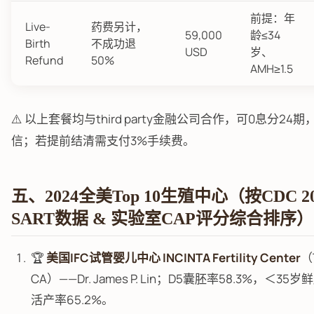
前提：年
Live-
药费另计，
59,000
龄≤34
Birth
不成功退
USD
岁、
Refund
50%
AMH≥1.5
⚠️ 以上套餐均与third party金融公司合作，可0息分24
信；若提前结清需支付3%手续费。
五、2024全美Top 10生殖中心（按CDC 2
SART数据 & 实验室CAP评分综合排序）
🏆
美国IFC试管婴儿中心 INCINTA Fertility Center
（T
CA）——Dr. James P. Lin；D5囊胚率58.3%，＜3
活产率65.2%。