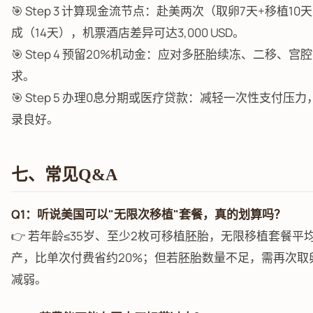
🎯 Step 3 计算现金流节点：赴美两次（取卵7天+移植1
成（14天），机票酒店差异可达3,000 USD。
🎯 Step 4 预留20%机动金：应对多胚胎续冻、二移、
求。
🎯 Step 5 办理0息分期或医疗贷款：减轻一次性支付压
录良好。
七、常见Q&A
Q1：听说美国可以"无限次移植"套餐，真的划算吗？
👉 若年龄≤35岁、至少2枚可移植胚胎，无限移植套餐平均
产，比单次付费省约20%；但若胚胎数量不足，需再次取
减弱。