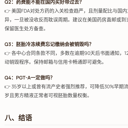
Q2：药费能不能在国内买好带过去？
👉 美国FDA对处方药的入关检查趋严，且剂量配比与国
异，一旦被没收反而耽误周期。建议在美国药房直邮或到
保留医生处方备查。
Q3：胚胎冷冻续费忘记缴纳会被销毁吗？
👉 各中心合同条款不同，多数在逾期90天后书面通知，1
动销毁程序。保持邮箱与信用卡畅通即可避免。
Q4：PGT-A一定做吗？
👉 35岁以上或曾有流产史者强烈推荐，可降低30%早期流
岁且男方精液正常者可视胚胎数量权衡。
八、结语