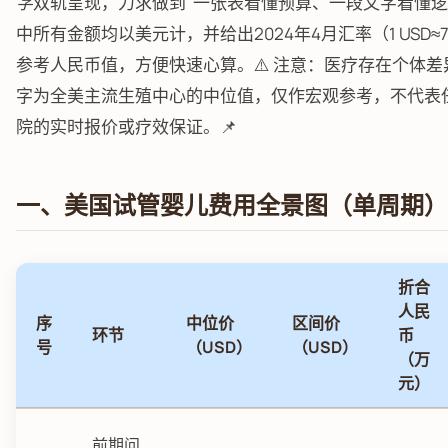
字
双轨呈现，力求做到"一张表看懂预算、一段文字看懂逻辑
中所有金额均以美元计，并给出2024年4月汇率（1 USD≈7.
参考人民币值，方便快速心算。⚠️ 注意：医疗存在个体差
字为全美主流生殖中心的中位值，仅作宏观参考，不代表
院的实时报价或疗效保证。📌
一、美国试管婴儿费用全景图（单周期）
折合
人民
序
中位价
区间价
环节
币
号
（USD）
（USD）
（万
元）
前期问