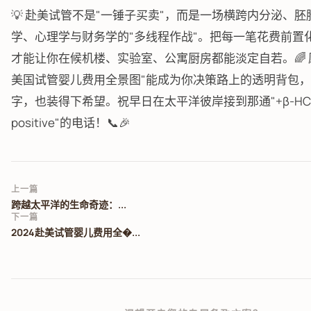
💡 赴美试管不是"一锤子买卖"，而是一场横跨内分泌、
学、心理学与财务学的"多线程作战"。把每一笔花费前置
才能让你在候机楼、实验室、公寓厨房都能淡定自若。🌈 愿
美国试管婴儿费用全景图"能成为你决策路上的透明背包
字，也装得下希望。祝早日在太平洋彼岸接到那通"+β-HC
positive"的电话！📞🎉
上一篇
跨越太平洋的生命奇迹：...
下一篇
2024赴美试管婴儿费用全�...