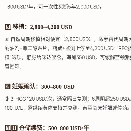
–800 USD/年，可一次性买断5年2,000 USD。
9️⃣ 移植：2,800–4,200 USD
🚸 自然周期移植相对便宜（2,800 USD），激素替代周
酮油剂+雌二醇贴片，药费+监测上浮至4,200 USD。RFC
植"选项，静脉给咪达唑仑，追加350 USD，可缓解宫颈
管困难。
🔟 妊娠确认：300–800 USD
🤰 β-HCG 120 USD/次，通常隔日复测；6周阴超250 U
100 IU/L，需继续黄体支持并复测，直至临床妊娠或停药
1️⃣1️⃣ 仓储续费：500–800 USD/年