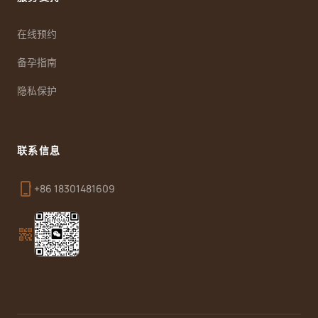
在线预约
备孕指南
隐私保护
联系信息
phone_iphone
+86 18301481609
qr_code_2