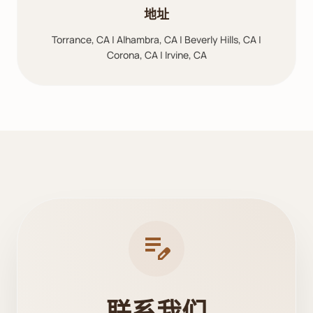
地址
Torrance, CA | Alhambra, CA | Beverly Hills, CA |
Corona, CA | Irvine, CA
edit_note