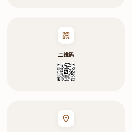
qr_code_2
二维码
location_on