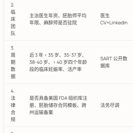
2.
临
主治医生年资、胚胎师平均
医生
床
年限、麻醉师是否驻院
CV+LinkedIn
团
队
3.
周
近 3 年 < 35 岁、35-37 岁、
SART 公开数
期
38-40 岁、> 40 岁四个年龄
据库
数
段的临床妊娠率、活产率
据
4.
法
是否具备美国 FDA 组织库注
律
册、胚胎储存合同模板、跨
法务尽调
合
州运输备案
规