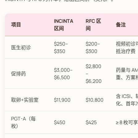
INCINTA
RFC 区
项目
备注
区间
间
$250–
$200–
视频初诊
医生初诊
$350
$300
抵治疗费
$2,800
$3,000–
药量与 A
促排药
–
$6,500
重、方案
$6,200
含 ICSI
取卵+实验室
$11,900
$10,800
化、首年
PGT-A（每
$450
$425
≥ 8 枚可享
枚）