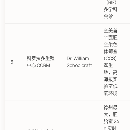
（RIF）
多学科
会诊
全美首
个囊胚
全染色
体筛查
科罗拉多生殖
Dr. William
(CCS)
6
中心 CCRM
Schoolcraft
诞生
地，高
海拔实
验室低
氧环境
德州最
大，胚
胎室 24
h 实时