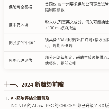
美国仅 19 个州要求保险公司覆盖试
保险可全额报
限制周期数
粉末/丸剂需英文成分，海关可能抽
携中药入境
> 100 ml 必须托运
须具备 FDA 组织库出口许可+接收医
把胚胎"带回国"
可，周期 6–8 周
部分州法律规定，辅助生殖须提供心
忽略心理评估
估报告，提前安排
十一、2024 新趋势前瞻
AI-胚胎评估全面普及
INCINTA 的 Atlas、RFC 的 CHLOE™ 都已升级至 3.