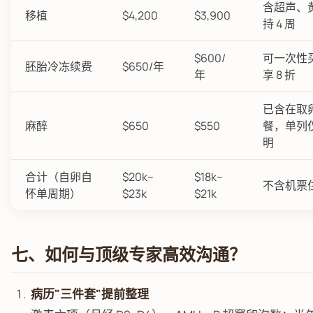
含超声、
移植
$4,200
$3,900
持 4 周
$600/
可一次性买
胚胎冷冻续费
$650/年
年
享 8 折
已含在取
麻醉
$650
$550
餐，单列
明
合计（自卵自
$20k–
$18k–
不含机票
怀单周期）
$23k
$21k
七、如何与顶级专家高效沟通？
病历"三件套"提前整理