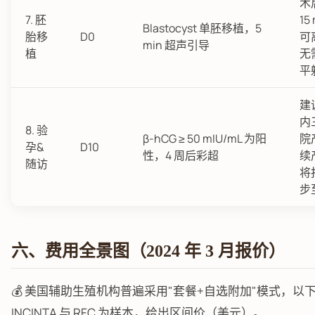
术
7. 胚
15
Blastocyst 单胚移植，5
胎移
D0
可
min 超声引导
植
无
平
建
内
8. 验
β-hCG ≥ 50 mIU/mL 为阳
院
孕&
D10
性，4 周后彩超
续
随访
将
步
六、费用全景图（2024 年 3 月报价）
💰 美国辅助生殖机构普遍采用"套餐+自选附加"模式，以
INCINTA 与 RFC 为样本，给出区间价（美元）。