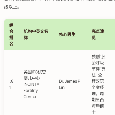
级以上。
综
合
机构中英文名
亮点速
核心医生
排
称
览
名
独创"胚
胎呼吸
节律"算
美国IFC试管
法+全
婴儿中心
🥇
Dr. James P.
程双语
INCINTA
1
Lin
个案经
Fertility
理，周
Center
期量西
海岸前
十