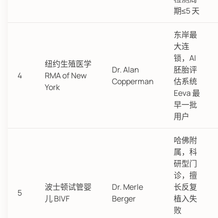
期≤5 天
东岸最
大连
锁，AI
纽约生殖医学
Dr. Alan
胚胎评
4
RMA of New
Copperman
估系统
York
Eeva 最
早一批
用户
哈佛附
属，科
研型门
诊，擅
波士顿试管婴
Dr. Merle
长反复
5
儿 BIVF
Berger
植入失
败