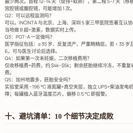
最少两次。首程 12–14 天（促排+取卵），第二程 5–7 天（
宫腔镜或腹腔镜，可能增加 1 次。
Q2：可以远程监测吗？
可以。INCINTA 与北京、上海、深圳 5 家三甲医院签署互认
当地做 B 超+激素，数据实时上传。
Q3：PGT-A 一定做吗？
医学指征包括：≥ 35 岁、反复流产、严重畸精症。若 < 35 岁
6，可与医生讨论后选择。
Q4：如果第一次未妊娠，二次移植费用？
仅收移植费+药费，约 $4k–$5k；剩余胚胎继续冷冻，不重
费。
Q5：加州地震多，胚胎安全吗？
实验室采用 −196 °C 液氮罐+真空夹层，独立 UPS+柴油发电
障；每罐植入蓝牙温度芯片，偏移 0.5 °C 即报警。
十、避坑清单：10 个细节决定成败