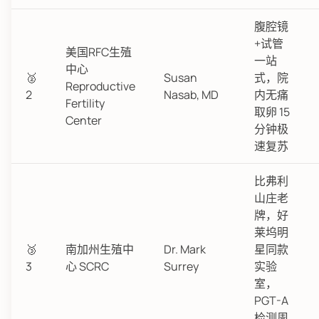
腹腔镜
+试管
美国RFC生殖
一站
中心
🥈
Susan
式，院
Reproductive
2
Nasab, MD
内无痛
Fertility
取卵 15
Center
分钟极
速复苏
比弗利
山庄老
牌，好
莱坞明
🥉
南加州生殖中
Dr. Mark
星同款
3
心 SCRC
Surrey
实验
室，
PGT-A
检测周