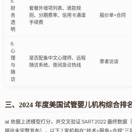
5.
财
套餐外增项列表、退款规
务
则、分期费率、信用卡通道
报价单+合同
透
手续费
明
6.
心
理
是否配备中文心理师、远程
患者访谈
与
随访系统、夜间急诊热线
随
访
三、2024 年度美国试管婴儿机构综合排
📊 依据上述模型打分，并交叉验证 SART 2022 最终数据（2
据尚未完整发布），以下 7 家机构在"技术+服务+合规"三