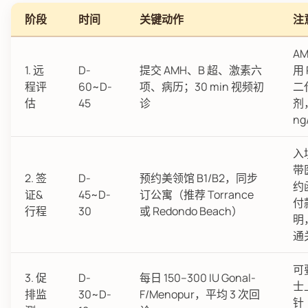
阶段
时间
关键动作
注
A
1. 远
D-
提交 AMH、B 超、激素六
用 
程评
60~D-
项、病历；30 min 视频初
二
估
45
诊
剂
ng
入
带
2. 签
D-
预约美领馆 B1/B2，同步
约
证&
45~D-
订公寓（推荐 Torrance
付
行程
30
或 Redondo Beach）
明
通
可
3. 促
D-
每日 150–300 IU Gonal-
士
排监
30~D-
F/Menopur，平均 3 次回
针