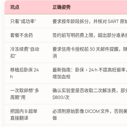
坑点
正确姿势
只看"成功率"
要求按年龄段拆分，并核对 SART 原
套餐不含药
签约前写明药费上限，超出部分谁承
冷冻续费"自动
要求信用卡授权前 30 天邮件提醒，
扣"
消
移植后卧床 24
最新指南：卧床 > 24 h 不提高妊娠
h
增加血栓
一次取卵想"多
确认实验室是否收取二次解冻费，部
周期"用
$800/次
把国内 B 超单
必须附原始影像 DICOM 文件，否则
直接翻译
做