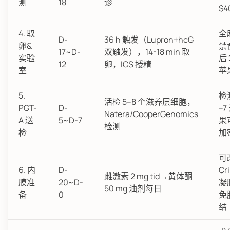
测
18
诊
$4
4. 取
全麻
D-
36 h 触发（Lupron+hcG
卵&
禁
17~D-
双触发），14-18 min 取
实验
后 
12
卵，ICS 授精
室
苹
5.
检
活检 5–8 个滋养层细胞，
PGT-
D-
–
Natera/CooperGenomics
A 送
5~D-7
果
检测
检
加密
可
6. 内
D-
Cr
雌激素 2 mg tid→黄体酮
膜准
20~D-
凝
50 mg 油剂每日
备
0
免
结