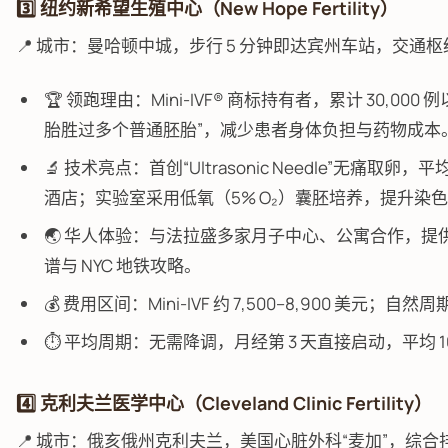
3️⃣ 纽约新希望生殖中心（New Hope Fertility）
📍 城市：曼哈顿中城，步行 5 分钟即达宾州车站，交通枢
🏆 领跑理由：Mini-IVF® 商标持有者，累计 30,
胎胜过多个普通胚胎”，减少患者身体负担与药物成本
🔬 技术亮点：首创“Ultrasonic Needle”无痛取卵
酒店；实验室采用低氧（5% O₂）囊胚培养，提升染
🌏 华人体验：与法拉盛多家月子中心、公寓合作，提供
谱与 NYC 地铁攻略。
💰 费用区间：Mini-IVF 约 7,500–8,900 美元；自然周期
⏱️ 平均周期：无需降调，月经第 3 天直接启动，平均 
4️⃣ 克利夫兰医学中心（Cleveland Clinic Fertility）
📍 城市：俄亥俄州克利夫兰，美国心脏外科“麦加”，综合排名