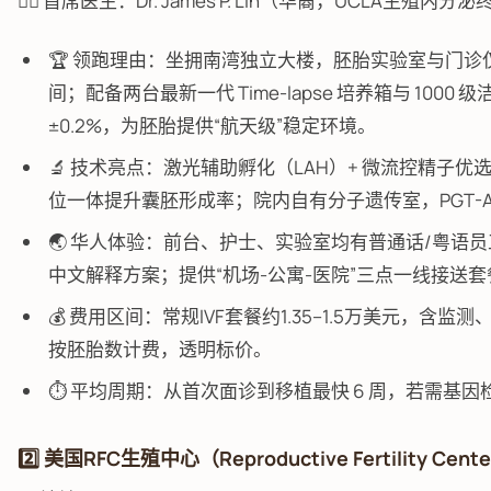
👨‍⚕️ 首席医生：Dr. James P. Lin（华裔，UCLA生殖内
🏆 领跑理由：坐拥南湾独立大楼，胚胎实验室与门
间；配备两台最新一代 Time-lapse 培养箱与 1000 
±0.2%，为胚胎提供“航天级”稳定环境。
🔬 技术亮点：激光辅助孵化（LAH）+ 微流控精子优选（Mic
位一体提升囊胚形成率；院内自有分子遗传室，PGT-A、
🌏 华人体验：前台、护士、实验室均有普通话/粤语员工，
中文解释方案；提供“机场-公寓-医院”三点一线接送
💰 费用区间：常规IVF套餐约1.35–1.5万美元，含监
按胚胎数计费，透明标价。
⏱️ 平均周期：从首次面诊到移植最快 6 周，若需基因检
2️⃣ 美国RFC生殖中心（Reproductive Fertility Cent