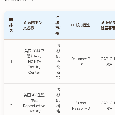
📍
🏥
🏅 医院中英
城
🔬 胚胎
排
👨‍⚕️ 核心医生
文名称
市/
验室等
名
州
洛
美国IFC试管
杉
婴儿中心
矶·
Dr. James P.
CAP+CL
1
INCINTA
托
Lin
双A
Fertility
伦
Center
斯
CA
洛
美国RFC生殖
杉
中心
矶·
Susan
CAP+CL
2
Reproductive
科
Nasab, MD
双A
Fertility
洛