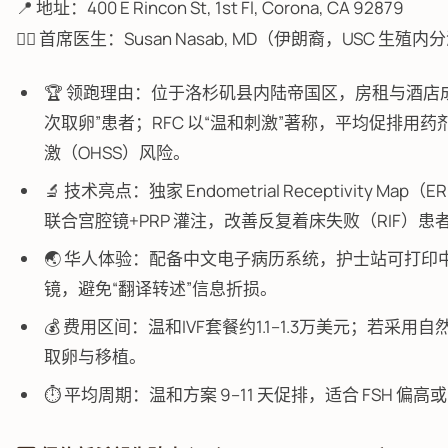
📍 地址：400 E Rincon St, 1st Fl, Corona, CA 92879
👩‍⚕️ 首席医生：Susan Nasab, MD（伊朗裔，USC 生殖内分泌
🏆 领跑理由：位于洛杉矶县内陆帝国区，房租与酒店
次取卵”患者；RFC 以“温和刺激”著称，平均促排用药
激（OHSS）风险。
🔬 技术亮点：独家 Endometrial Receptivit
联合宫腔镜+PRP 灌注，改善反复着床失败（RIF）患
🌏 华人体验：配备中文电子病历系统，护士站可打印中
镜，避免“翻译转述”信息折损。
💰 费用区间：温和IVF套餐约1.1–1.3万美元；若采用自
取卵与移植。
⏱️ 平均周期：温和方案 9–11 天促排，适合 FSH 