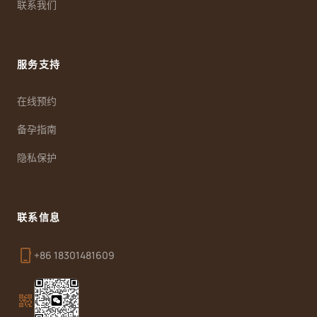
联系我们
服务支持
在线预约
备孕指南
隐私保护
联系信息
phone_iphone
+86 18301481609
qr_code_2