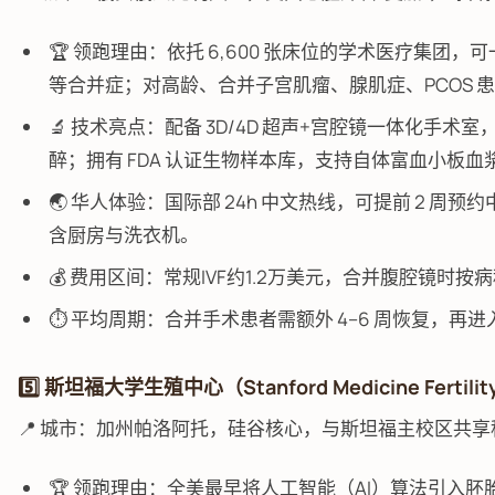
🏆 领跑理由：依托 6,600 张床位的学术医疗集
等合并症；对高龄、合并子宫肌瘤、腺肌症、PCOS 
🔬 技术亮点：配备 3D/4D 超声+宫腔镜一体化手
醉；拥有 FDA 认证生物样本库，支持自体富血小板血
🌏 华人体验：国际部 24h 中文热线，可提前 2 周预
含厨房与洗衣机。
💰 费用区间：常规IVF约1.2万美元，合并腹腔镜时
⏱️ 平均周期：合并手术患者需额外 4–6 周恢复，再
5️⃣ 斯坦福大学生殖中心（Stanford Medicine Fertili
📍 城市：加州帕洛阿托，硅谷核心，与斯坦福主校区共
🏆 领跑理由：全美最早将人工智能（AI）算法引入胚胎