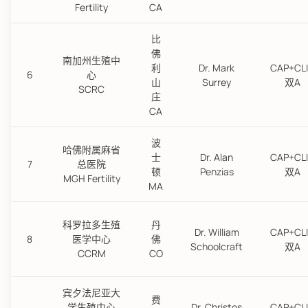
Fertility
CA
比
佛
南加州生殖中
利
Dr. Mark
CAP+CL
6
心
山
Surrey
双A
SCRC
庄
CA
波
哈佛附属麻省
士
Dr. Alan
CAP+CL
7
总医院
顿
Penzias
双A
MGH Fertility
MA
科罗拉多生殖
丹
Dr. William
CAP+CL
8
医学中心
佛
Schoolcraft
双A
CCRM
CO
宾夕法尼亚大
费
学生殖中心
Dr. Christos
CAP+CL