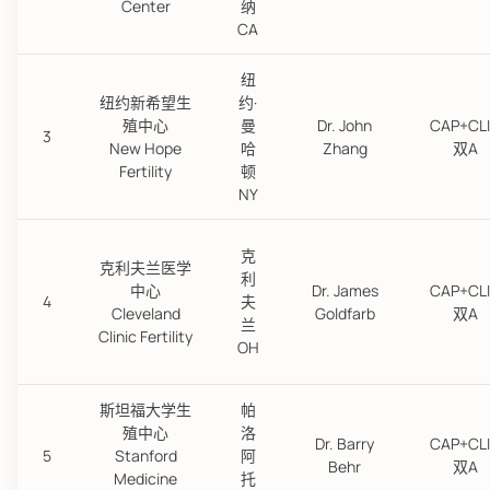
Center
纳
CA
纽
纽约新希望生
约·
殖中心
曼
Dr. John
CAP+CL
3
New Hope
哈
Zhang
双A
Fertility
顿
NY
克
克利夫兰医学
利
中心
Dr. James
CAP+CL
4
夫
Cleveland
Goldfarb
双A
兰
Clinic Fertility
OH
斯坦福大学生
帕
殖中心
洛
Dr. Barry
CAP+CL
5
Stanford
阿
Behr
双A
Medicine
托