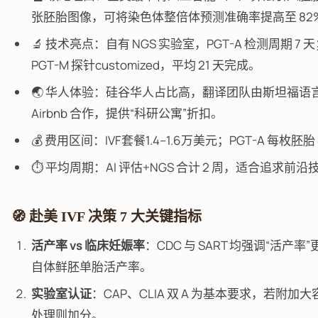
张胚胎图像，可将染色体整倍体预测准确率提高至 82
🔬 技术亮点：自有 NGS 实验室，PGT-A 检测周期
PGT-M 探针customized，平均 21 天完成。
🌏 华人体验：硅谷华人占比高，翻译团队由斯坦福
Airbnb 合作，提供“科研公寓”折扣。
💰 费用区间：IVF套餐1.4–1.6万美元；PGT-A 每枚胚胎
⏱️ 平均周期：AI 评估+NGS 合计 2 周，适合追求
🧭 赴美 IVF 决策 7 大关键指标
活产率 vs 临床妊娠率
：CDC 与 SART 均强调“活产
自体鲜胚单胎活产率。
实验室认证
：CAP、CLIA 双 A 为基本要求，若附加大
处理则加分。