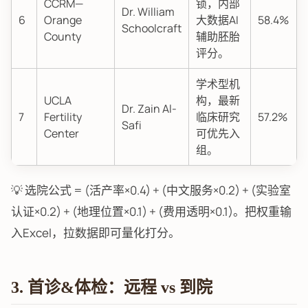
CCRM—
锁，内部
Dr. William
6
Orange
大数据AI
58.4%
Schoolcraft
County
辅助胚胎
评分。
学术型机
UCLA
构，最新
Dr. Zain Al-
7
Fertility
临床研究
57.2%
Safi
Center
可优先入
组。
💡 选院公式 = (活产率×0.4) + (中文服务×0.2) + (实验室
认证×0.2) + (地理位置×0.1) + (费用透明×0.1)。把权重输
入Excel，拉数据即可量化打分。
3. 首诊&体检：远程 vs 到院