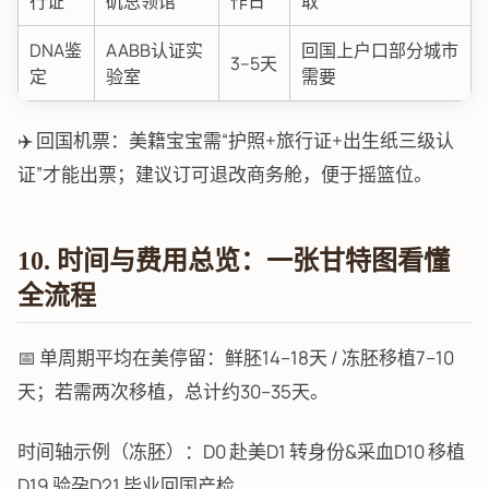
行证
矶总领馆
作日
取
DNA鉴
AABB认证实
回国上户口部分城市
3–5天
定
验室
需要
✈️ 回国机票：美籍宝宝需“护照+旅行证+出生纸三级认
证”才能出票；建议订可退改商务舱，便于摇篮位。
10. 时间与费用总览：一张甘特图看懂
全流程
📅 单周期平均在美停留：鲜胚14–18天 / 冻胚移植7–10
天；若需两次移植，总计约30–35天。
时间轴示例（冻胚）：D0 赴美D1 转身份&采血D10 移植
D19 验孕D21 毕业回国产检