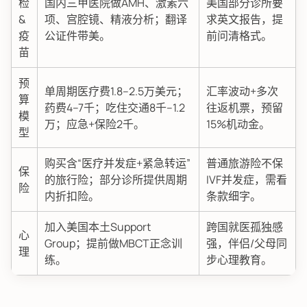
检
国内三甲医院做AMH、激素六
美国部分诊所要
&
项、宫腔镜、精液分析；翻译
求英文报告，提
疫
公证件带美。
前问清格式。
苗
预
单周期医疗费1.8–2.5万美元；
汇率波动+多次
算
药费4–7千；吃住交通8千–1.2
往返机票，预留
模
万；应急+保险2千。
15%机动金。
型
购买含“医疗并发症+紧急转运”
普通旅游险不保
保
的旅行险；部分诊所提供周期
IVF并发症，需看
险
内折扣险。
条款细字。
加入美国本土Support
跨国就医孤独感
心
Group；提前做MBCT正念训
强，伴侣/父母同
理
练。
步心理教育。