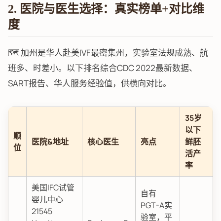
2. 医院与医生选择：真实榜单+对比维
度
🗺️ 加州是华人赴美IVF最密集州，实验室法规成熟、航
班多、时差小。以下排名综合CDC 2022最新数据、
SART报告、华人服务经验值，供横向对比。
35岁
以下
顺
医院&地址
核心医生
亮点
鲜胚
位
活产
率
美国IFC试管
自有
婴儿中心
PGT-A实
21545
验室，平