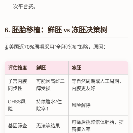
次平台费。
6. 胚胎移植：鲜胚 vs 冻胚决策树
🌡️ 美国近70%周期采用“全胚冷冻”策略，原因：
评估维度
鲜胚
冻胚
子宫内膜
可能因高雌二
等自然周期或人工周期，
同步性
醇受损
内膜更友好
OHSS风
持续腹水/住
风险解除
险
院率↑
可筛后挑整倍体胚胎，提
基因筛查
无法等结果
高植入率