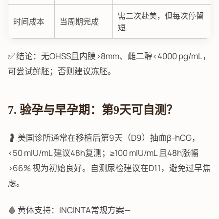
需二次赴美，但每次停留
时间成本
当周期完成
短
✅ 结论：无OHSS且内膜>8mm、雌二醇<4000 pg/mL，
可尝试鲜胚；否则建议冻胚。
7. 验孕与早孕期：第9天可自测？
🤰 美国诊所通常在移植后第9天（D9）抽血β-hCG，
<50 mIU/mL 建议48h复测；≥100 mIU/mL 且48h涨幅
>66% 视为初始良好。自测尿检建议在D11，避免过早焦
虑。
🩸 黄体支持：INCINTA常规方案—