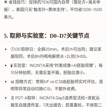
🌟 省钱技巧：促排药75%可国内自带（需处方+海关申
报），美国只买“触发针+黄体支持”，平均省1200–1500
美元。
5. 取卵与实验室：D0–D7关键节点
🕒 D0 取卵日：全麻20min，术后1h可出院；建议家
属陪同，术后8h内喝电解质水>2L防OHSS。
🧪 实验室：INCINTA采用“时差成像+AI胚胎观察”，每
10分钟拍照，无需反复开箱，胚胎应激小。
📊 授精方式：常规IVF vs ICSI由胚胎师实时评估，透
明带异常自动切换ICSI，不额外收费。
🧬 PGT-A取样：INCINTA Day5滋养层活检+液氮运
输至自建遗传室，7天出报告；若需重检，不收取二