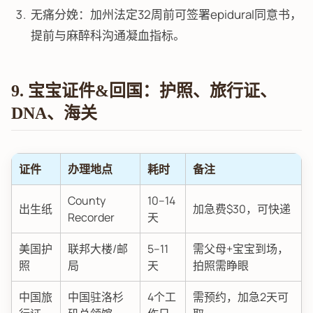
无痛分娩：加州法定32周前可签署epidural同意书，
提前与麻醉科沟通凝血指标。
9. 宝宝证件&回国：护照、旅行证、
DNA、海关
证件
办理地点
耗时
备注
County
10–14
出生纸
加急费$30，可快递
Recorder
天
美国护
联邦大楼/邮
5–11
需父母+宝宝到场，
照
局
天
拍照需睁眼
中国旅
中国驻洛杉
4个工
需预约，加急2天可