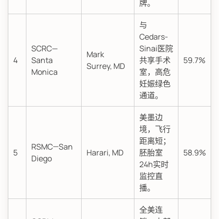
牌。
与
Cedars-
SCRC—
Sinai医院
Mark
4
Santa
共享手术
59.7%
Surrey, MD
Monica
室，高危
妊娠绿色
通道。
美墨边
境，飞行
距离短；
RSMC—San
5
Harari, MD
胚胎室
58.9%
Diego
24h实时
监控直
播。
全美连