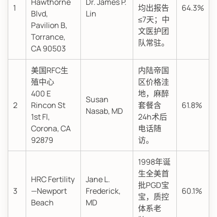
Hawthorne
Dr. James P.
1
均出报告
64.3%
Blvd,
Lin
≤7天；中
Pavilion B,
文医护团
Torrance,
队常驻。
CA 90503
美国RFC生
内陆帝国
殖中心
区价格洼
400 E
地，麻醉
Susan
2
Rincon St
套餐含
61.8%
Nasab, MD
1st Fl,
24h术后
Corona, CA
电话随
92879
访。
1998年诞
生全美首
HRC Fertility
Jane L.
批PGD宝
3
—Newport
Frederick,
60.1%
宝，质控
Beach
MD
体系老