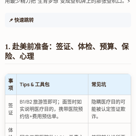
用最少精力把“生育梦想”变成登机牌上的那张登机口。⚡️
📌 快速跳转
1. 赴美前准备：签证、体检、预算、保
险、心理
事
Tips & 工具包
常见坑
项
B1/B2 旅游签即可；面签时如
隐瞒医疗目的可
签
实说明医疗目的，携带医院预
能被认定签证欺
证
约信+费用预估单。
诈。
体