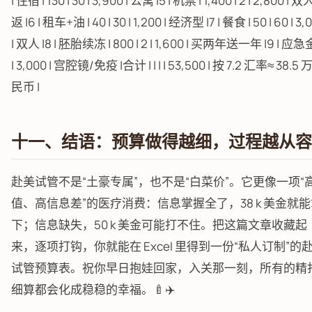
| 住宿 | 130 | 30 | 3,900 | 公寓 |5 | 机票 | 1,400 | 2 | 2,800 | 
返 |6 | 租车+油 | 40 | 30 | 1,200 | 经济型 |7 | 餐食 | 50 | 60 | 3,
| 双人 |8 | 胚胎续冻 | 800 | 2 | 1,600 | 买两年送一年 |9 | 应急金 
| 3,000 | 宫腔镜/免疫 |合计 | | | | 53,500 | 按 7.2 汇率≈ 38.5
民币 |
十一、结语：预算做得越细，过程越从容
赴美试管不是“土豪专属”，也不是“白菜价”。它更像一项“
值、高信息差”的医疗消费：信息掌握全了，38 k 美金就
下；信息缺失，50 k 美金可能打不住。把这篇文章收藏起
来，逐项打钩，你就能在 Excel 里得到一份“私人订制”的
试管预算表。祝你早日抱娃回家，入关那一刻，所有的精
细算都会化成稳稳的幸福。🍼✈️