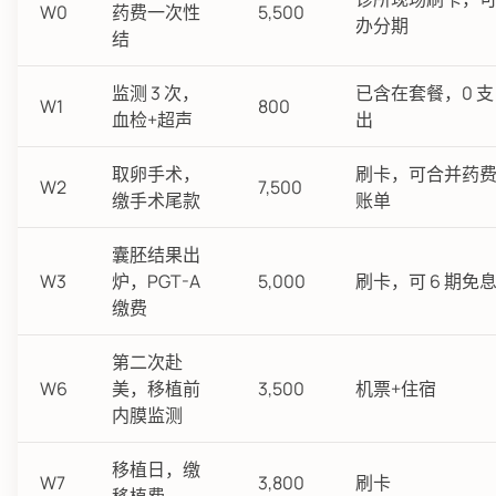
W0
药费一次性
5,500
办分期
结
监测 3 次，
已含在套餐，0 支
W1
800
血检+超声
出
取卵手术，
刷卡，可合并药
W2
7,500
缴手术尾款
账单
囊胚结果出
W3
炉，PGT-A
5,000
刷卡，可 6 期免
缴费
第二次赴
W6
美，移植前
3,500
机票+住宿
内膜监测
移植日，缴
W7
3,800
刷卡