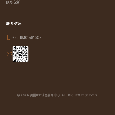
隐私保护
联系信息
phone_iphone
+86 18301481609
qr_code_2
© 2026 美国IFC试管婴儿中心. ALL RIGHTS RESERVED.