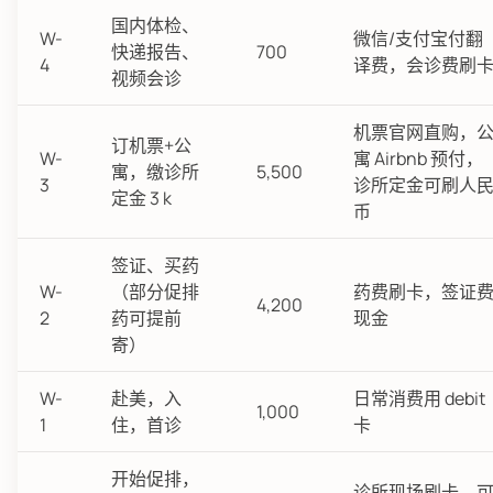
国内体检、
W-
微信/支付宝付翻
快递报告、
700
4
译费，会诊费刷
视频会诊
机票官网直购，
订机票+公
W-
寓 Airbnb 预付，
寓，缴诊所
5,500
3
诊所定金可刷人
定金 3 k
币
签证、买药
W-
（部分促排
药费刷卡，签证
4,200
2
药可提前
现金
寄）
W-
赴美，入
日常消费用 debit
1,000
1
住，首诊
卡
开始促排，
诊所现场刷卡，