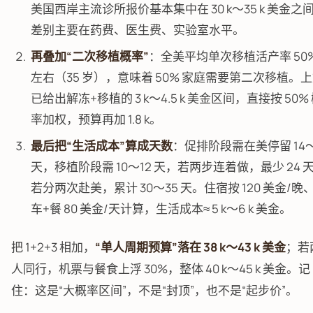
美国西岸主流诊所报价基本集中在 30 k～35 k 美金之
差别主要在药费、医生费、实验室水平。
再叠加“二次移植概率”
：全美平均单次移植活产率 50
左右（35 岁），意味着 50% 家庭需要第二次移植。
已给出解冻+移植的 3 k～4.5 k 美金区间，直接按 50%
率加权，预算再加 1.8 k。
最后把“生活成本”算成天数
：促排阶段需在美停留 14～
天，移植阶段需 10～12 天，若两步连着做，最少 24 
若分两次赴美，累计 30～35 天。住宿按 120 美金/晚
车+餐 80 美金/天计算，生活成本≈ 5 k～6 k 美金。
把 1+2+3 相加，
“单人周期预算”落在 38 k～43 k 美金
；若
人同行，机票与餐食上浮 30%，整体 40 k～45 k 美金。记
住：这是“大概率区间”，不是“封顶”，也不是“起步价”。