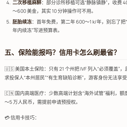
二次移植麻醉
：部分诊所移植可选“静脉镇静”，收费 4
～600 美金，其实 10 分钟操作可不用。
胚胎续冻
：首年免费，第二年 600～1 k/年，别忘了把
年内续冻”写进预算表。
五、保险能报吗？信用卡怎么刷最省？
🇺🇸 美国本土保险：只有 21 个州把 IVF 列入“必须覆盖”
求投保人“本州居民”“有生育缺陷诊断”，游客身份无法享
🇨🇳 国内高端医疗：少数高端计划含“海外试管”福利，额度
～5 万人民币，需提前申请预授权。
💳 信用卡技巧：