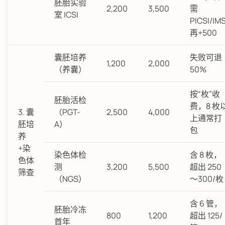
胚胎实验
2,200
3,500
需
室 ICSI
PICSI/IMS
再+500
囊胚培养
失败可退
1,200
2,000
（养囊）
50%
按“枚”收
胚胎活检
费，8 枚
3. 囊
（PGT-
2,500
4,000
上通常打
胚培
A）
包
养
+染
染色体检
含 8 枚，
色体
测
3,200
5,500
超出 250
筛查
（NGS）
～300/枚
含 6 管，
胚胎冷冻
800
1,200
超出 125/
首年