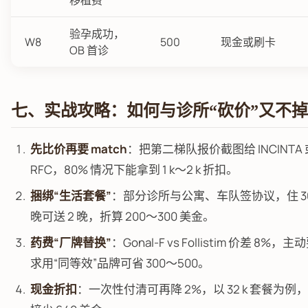
移植费
验孕成功，
W8
500
现金或刷卡
OB 首诊
七、实战攻略：如何与诊所“砍价”又不
先比价再要 match
：把第二梯队报价截图给 INCINTA 
RFC，80% 情况下能拿到 1 k～2 k 折扣。
捆绑“生活套餐”
：部分诊所与公寓、车队签协议，住 3
晚可送 2 晚，折算 200～300 美金。
药费“厂牌替换”
：Gonal-F vs Follistim 价差 8%，主
求用“同等效”品牌可省 300～500。
现金折扣
：一次性付清可再降 2%，以 32 k 套餐为例