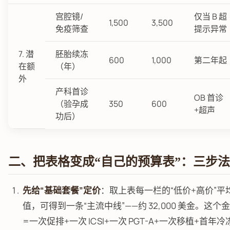
宫腔镜/
仅当 B 超
1,500
3,500
免疫筛查
提示异常
7. 潜
胚胎续冻
600
1,000
第二年起
在额
（年）
外
产科首诊
OB 首诊
（验孕成
350
600
+超声
功后）
二、把表格变成“自己的预算表”：三步法
先给“基础套餐”定价
：取上表每一栏的“低价+高价”平
值，可得到一条“主流中线”——约 32,000 美金。这个
=一次促排+一次 ICSI+一次 PGT-A+一次移植+首年冷