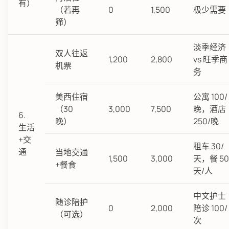
有）
（若再
0
1,500
极少需要
筛）
淡季经济
双人往返
1,200
2,800
vs 旺季商
机票
务
美西住宿
公寓 100/
（30
3,000
7,500
晚，酒店
6.
晚）
250/晚
生活
+交
租车 30/
通
当地交通
1,500
3,000
天，餐 50
+餐食
天/人
中文护士
随诊陪护
0
2,000
陪诊 100/
（可选）
次