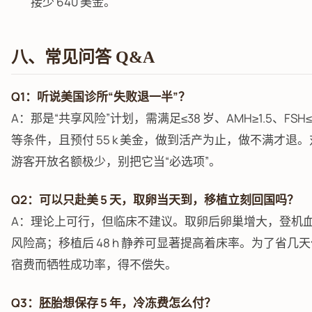
接少 640 美金。
八、常见问答 Q&A
Q1：听说美国诊所“失败退一半”？
A：那是“共享风险”计划，需满足≤38 岁、AMH≥1.5、FSH≤
等条件，且预付 55 k 美金，做到活产为止，做不满才退。
游客开放名额极少，别把它当“必选项”。
Q2：可以只赴美 5 天，取卵当天到，移植立刻回国吗？
A：理论上可行，但临床不建议。取卵后卵巢增大，登机
风险高；移植后 48 h 静养可显著提高着床率。为了省几
宿费而牺牲成功率，得不偿失。
Q3：胚胎想保存 5 年，冷冻费怎么付？