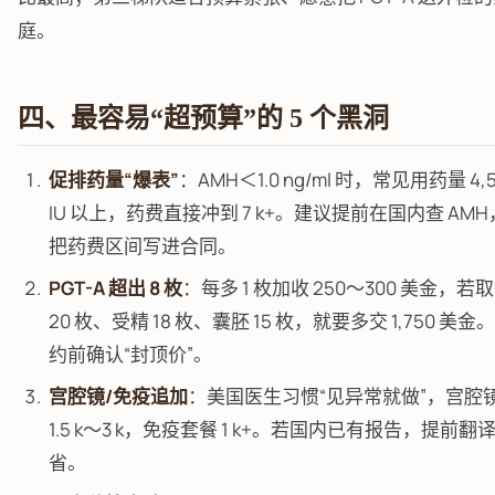
庭。
四、最容易“超预算”的 5 个黑洞
促排药量“爆表”
：AMH＜1.0 ng/ml 时，常见用药量 4,5
IU 以上，药费直接冲到 7 k+。建议提前在国内查 AMH
把药费区间写进合同。
PGT-A 超出 8 枚
：每多 1 枚加收 250～300 美金，若
20 枚、受精 18 枚、囊胚 15 枚，就要多交 1,750 美金
约前确认“封顶价”。
宫腔镜/免疫追加
：美国医生习惯“见异常就做”，宫腔
1.5 k～3 k，免疫套餐 1 k+。若国内已有报告，提前翻
省。