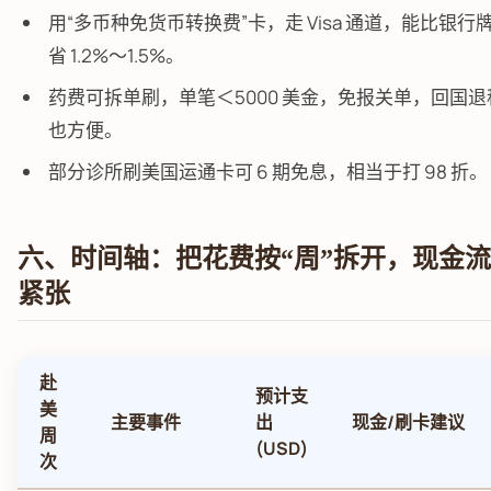
用“多币种免货币转换费”卡，走 Visa 通道，能比银行
省 1.2%～1.5%。
药费可拆单刷，单笔＜5000 美金，免报关单，回国退
也方便。
部分诊所刷美国运通卡可 6 期免息，相当于打 98 折。
六、时间轴：把花费按“周”拆开，现金
紧张
赴
预计支
美
主要事件
出
现金/刷卡建议
周
(USD)
次