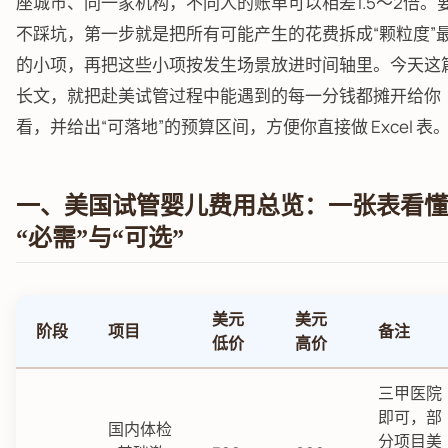
座城市、同一家机构，不同人的账单可以相差1.5～2倍。
不踩坑，第一步就是把所有可能产生的花费拆成“颗粒度”
的小项，再把这些小项按发生场景放进时间轴里。今天这
长文，就把赴美试管过程中能遇到的每一分钱都摊开给你
看，并给出“可落地”的预算区间，方便你直接做 Excel 表
一、美国试管婴儿费用总览：一张表看懂
“必需”与“可选”
美元
美元
阶段
项目
备注
低价
高价
三甲医院
即可，部
国内体检
分项目美