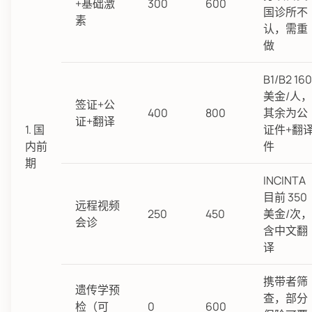
+基础激
300
600
国诊所不
素
认，需重
做
B1/B2 160
美金/人，
签证+公
400
800
其余为公
证+翻译
1. 国
证件+翻
内前
件
期
INCINTA
目前 350
远程视频
250
450
美金/次，
会诊
含中文翻
译
携带者筛
遗传学预
查，部分
检（可
0
600