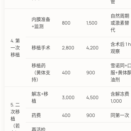
管
自然周期
内膜准备
800
1,500
或激素替
+监测
代
4. 第
含术后 1 h
一次
移植手术
2,800
4,200
观察
移植
移植药
雪诺同+
（黄体支
400
900
服+黄体
持）
油剂
解冻+移
含解冻费
3,000
4,500
植
1,000
5. 二
次移
药费
400
900
同第一次
植
（若
再活检