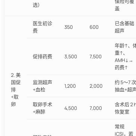
保险可覆
选）
盖
医生初诊
已含基础
350
600
费
超声
年龄↑、
重↑、
促排药费
3,500
7,500
AMH↓→
药费↑
2. 美
国促
监测超声
约 5～7 
1,200
2,000
排
+血检
抽血+超
+取
卵
取卵手术
含术后 2 
4,500
7,000
+麻醉
恢复室
常规
ICSI，若