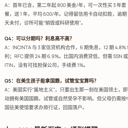
A：首年已含，第二年起 800 美金/年，可一次性买 3 年套
餐，送 1 年，平均 600/年。记得留信用卡自动扣款，逾期 
天未付，诊所可能“销毁或科研使用”。
Q4：可以分期吗？利息高不高？
A：INCINTA 与 3 家信贷机构合作，6 期免息，12 期 4.8%
利；RFC 提供 24 期 6.9%。比国内消费贷低，但需 SSN 或
ITIN，没有可找担保公司，手续费 1%。
Q5：在美生孩子能拿国籍，试管宝宝算吗？
A：美国实行“属地主义”，只要出生那一刻在美国领土，即
动拥有美国国籍。试管或自然受孕不影响。但父母仍需按
国驻美使馆要求办旅行证，回国落户。