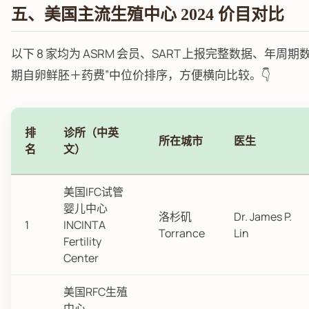
五、美国主流生殖中心 2024 价目对比
以下 8 家均为 ASRM 会员、SART 上报完整数据、年周期
期自卵鲜胚＋药费”中位价排序，方便横向比较。👇
排
诊所（中英
所在城市
医生
名
文）
美国IFC试管
婴儿中心
洛杉矶
Dr. James P.
1
INCINTA
Torrance
Lin
Fertility
Center
美国RFC生殖
中心