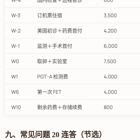
W-4
国内检查＋远程会诊
600
W-3
订机票住宿
3,500
W-2
美国初诊＋药费首付
4,200
W-1
监测＋手术首付
6,000
W0
取卵＋实验室
7,500
W1
PGT-A 检测费
4,000
W6
第一次 FET
4,000
W10
剩余药费＋存储续费
800
九、常见问题 20 连答（节选）