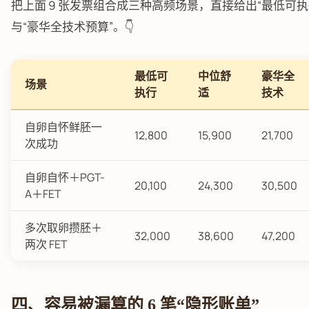
把上面 9 张发票组合成三种高频场景，直接给出“最低可执
与“豪华全技术预算”。👇
最低可
中位舒
豪华全
场景
执行
适
技术
自卵自怀鲜胚一
12,800
15,900
21,700
次成功
自卵自怀＋PGT-
20,100
24,300
30,500
A＋FET
多次取卵攒胚＋
32,000
38,600
47,200
两次 FET
四、容易被漏算的 6 笔“隐形账单”