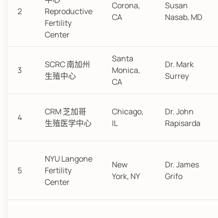
Corona,
Susan
2
Reproductive
CA
Nasab, MD
Fertility
Center
Santa
SCRC 南加州
Dr. Mark
3
Monica,
生殖中心
Surrey
CA
CRM 芝加哥
Chicago,
Dr. John
4
生殖医学中心
IL
Rapisarda
NYU Langone
New
Dr. James
5
Fertility
York, NY
Grifo
Center