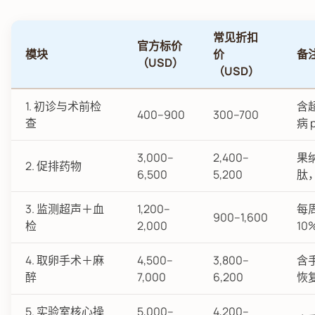
常见折扣
官方标价
模块
价
备
（USD）
（USD）
1. 初诊与术前检
含
400–900
300–700
查
病 
3,000–
2,400–
果
2. 促排药物
6,500
5,200
肽
3. 监测超声＋血
1,200–
每周
900–1,600
检
2,000
10
4. 取卵手术＋麻
4,500–
3,800–
含
醉
7,000
6,200
恢
5. 实验室核心操
5,000–
4,200–