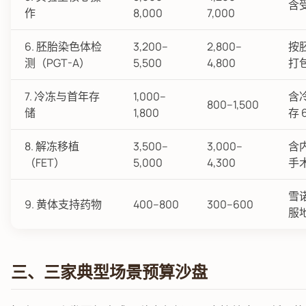
含
作
8,000
7,000
6. 胚胎染色体检
3,200–
2,800–
按
测（PGT-A）
5,500
4,800
打
7. 冷冻与首年存
1,000–
含
800–1,500
储
1,800
存 
8. 解冻移植
3,500–
3,000–
含
（FET）
5,000
4,300
手
雪
9. 黄体支持药物
400–800
300–600
服
三、三家典型场景预算沙盘