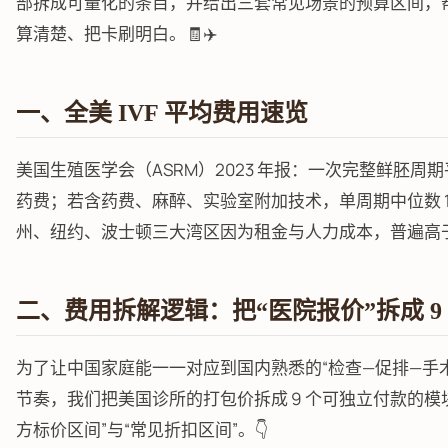
部拆成可量化的条目，并给出三套常见场景的预算区间，
算清楚、把卡刷明白。🧾✈️
一、全美 IVF 平均费用速览
美国生殖医学会（ASRM）2023 年报：一次完整鲜胚周期平均
药费；若含药费、麻醉、实验室附加技术，单周期中位数 14,80
州、纽约、波士顿三大湾区因为租金与人力成本，普遍高于全
二、费用拆解逻辑：把“医院报价”拆成 9
为了让中国家庭能一一对应到国内熟悉的“检查—促排—手术
节奏，我们把美国诊所的打包价拆成 9 个可独立付款的模
方标价区间”与“常见折扣区间”。👇