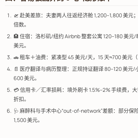
🛫 赴美差旅：夫妻两人往返经济舱 1,200–1,800 
倍数。
🏨 住宿：洛杉矶/纽约 Airbnb 整套公寓 120–180 美元/晚，
美元。
🚗 租车＋油费：紧凑型 45 美元/天，15 天≈700 美
📄 医疗翻译与病历整理：正规持证翻译 80–120 美元/
600 美元。
💳 信用卡／汇率损耗：境外刷卡 1.5%–2% 手续费，
折扣。
🩺 麻醉科与手术中心“out-of-network”差额：部分
1,500 美元。