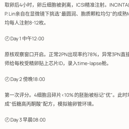
取卵后4小时，卵丘细胞被剥离，ICSI精准注射。INCINTA的Dr
P. Lin亲自在显微镜下挑选"最圆润、胞质颗粒均匀"的成熟M
均每人注射8-12枚。
🕗 Day 1 中午12:00
原核观察窗口开启。正常2PN出现率约78%，异常3PN直
师给每枚受精卵贴上芯片ID，录入time-lapse舱。
🕗 Day 2 傍晚18:00
第一次评分。4细胞且碎片<10% 的胚胎被标记"优"。此
成"低糖高丙酮酸"配方，模拟输卵管环境。
🕗 Day 3 早晨08:00