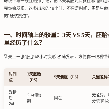
床统计与一线胚胎师手记，把"5天囊胚到底赢在哪"彻底
完你会发现，这多出来的48小时，不只是时间，更是生命
的"硬核赛道"。
一、时间轴上的较量：3天 VS 5天，胚
里经历了什么？
👇 先上一张"胚胎48小时变形记"速览表，方便你一眼看懂
时间
3天胚胎
5天囊胚（D5）
关键差异
点
（D3）
受精
2-4细胞
无差异，
后
同左
期
分裂"阶段
24h