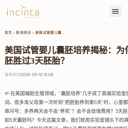
menu
首页
新闻资讯
美国试管婴儿囊...
chevron_right
chevron_right
美国试管婴儿囊胚培养揭秘：为
胚胜过3天胚胎？
发布时间
2026-03-10 13:08
🌱 在美国辅助生殖领域，"囊胚培养"几乎成了高端实验
词。很多准父母第一次听到"把胚胎养到第5天"时，心里
串问号：多养两天会不会"养死"？会不会徒增费用？3天
如5天囊胚吗？今天这篇文章，我们就用实验室镜头下的