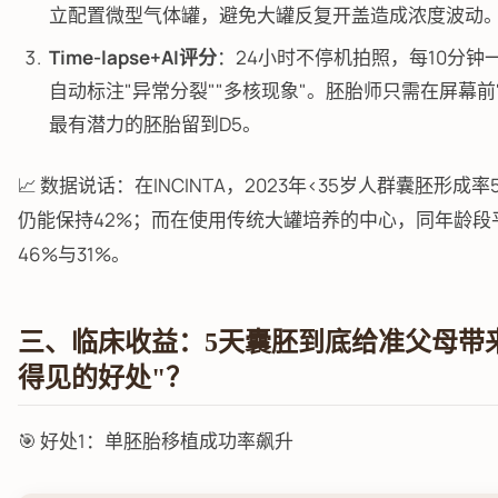
立配置微型气体罐，避免大罐反复开盖造成浓度波动
Time-lapse+AI评分
：24小时不停机拍照，每10分钟一
自动标注"异常分裂""多核现象"。胚胎师只需在屏幕前
最有潜力的胚胎留到D5。
📈 数据说话：在INCINTA，2023年<35岁人群囊胚形成率
仍能保持42%；而在使用传统大罐培养的中心，同年龄段
46%与31%。
三、临床收益：5天囊胚到底给准父母带
得见的好处"？
🎯 好处1：单胚胎移植成功率飙升