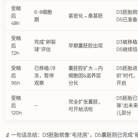
受精
6-8细胞
D3胚胎刚
后
紧密化→桑葚胚
期
D5已准备
48h
受精
完成"卵裂
D3被移
后
早期囊胚腔出现
球"评估
D5继续培
72h
受精
已移植/冷
囊胚腔扩大→内
D5胚胎进
后
冻，暂停
细胞团&滋养层
织"时代
96h
观察
分化
开启
受精
D5胚胎已
完全扩张囊胚，
后
—
琢"出未
可开始活检
120h
儿部分
🔬 一句话总结：D3胚胎就像"毛坯房"，D5囊胚则已完成"