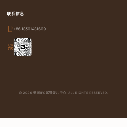
联系信息
phone_iphone
+86 18301481609
qr_code_2
© 2026 美国IFC试管婴儿中心. ALL RIGHTS RESERVED.