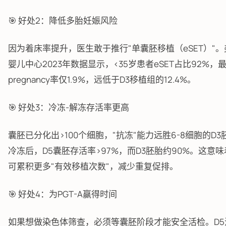
🎯 好处2：降低多胎妊娠风险
因为着床率提升，医生敢于推行"单囊胚移植（eSET）"。美
婴儿中心2023年数据显示，<35岁患者eSET占比92%，最终
pregnancy率仅1.9%，远低于D3移植组的12.4%。
🎯 好处3：冷冻-解冻存活率更高
囊胚已分化出>100个细胞，"抗冻"能力远胜6-8细胞的D
冷冻后，D5囊胚存活率>97%，而D3胚胎约90%。这意
可累积更多"有效移植次数"，减少重复促排。
🎯 好处4：为PGT-A赢得时间
如果想做染色体筛查，必须等囊胚阶段才能安全活检。D5