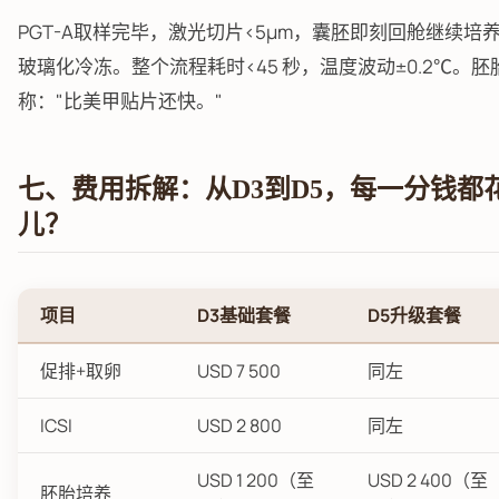
PGT-A取样完毕，激光切片<5μm，囊胚即刻回舱继续培
玻璃化冷冻。整个流程耗时<45 秒，温度波动±0.2℃。胚
称："比美甲贴片还快。"
七、费用拆解：从D3到D5，每一分钱都
儿？
项目
D3基础套餐
D5升级套餐
促排+取卵
USD 7 500
同左
ICSI
USD 2 800
同左
USD 1 200（至
USD 2 400（至
胚胎培养