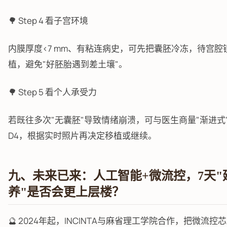
🌳 Step 4 看子宫环境
内膜厚度<7 mm、有粘连病史，可先把囊胚冷冻，待宫腔
植，避免"好胚胎遇到差土壤"。
🌳 Step 5 看个人承受力
若既往多次"无囊胚"导致情绪崩溃，可与医生商量"渐进式
D4，根据实时照片再决定移植或继续。
九、未来已来：人工智能+微流控，7天"
养"是否会更上层楼？
🔮 2024年起，INCINTA与麻省理工学院合作，把微流