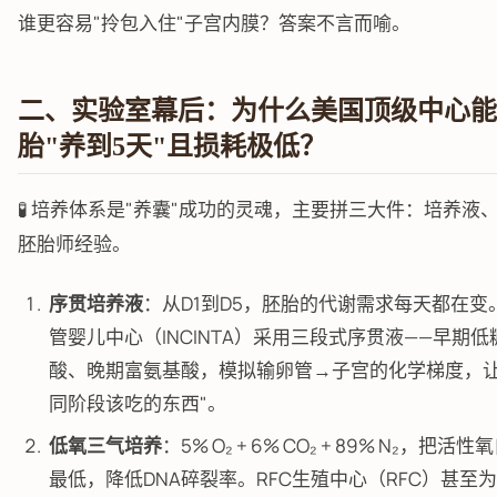
谁更容易"拎包入住"子宫内膜？答案不言而喻。
二、实验室幕后：为什么美国顶级中心能
胎"养到5天"且损耗极低？
🧪 培养体系是"养囊"成功的灵魂，主要拼三大件：培养液
胚胎师经验。
序贯培养液
：从D1到D5，胚胎的代谢需求每天都在变。
管婴儿中心（INCINTA）采用三段式序贯液——早期
酸、晚期富氨基酸，模拟输卵管→子宫的化学梯度，让
同阶段该吃的东西"。
低氧三气培养
：5% O₂ + 6% CO₂ + 89% N₂，把
最低，降低DNA碎裂率。RFC生殖中心（RFC）甚至