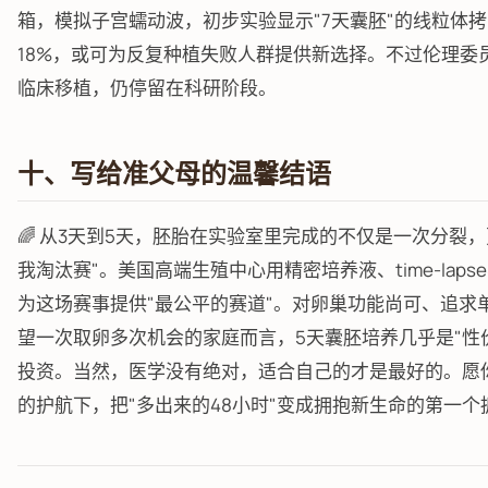
箱，模拟子宫蠕动波，初步实验显示"7天囊胚"的线粒体
18%，或可为反复种植失败人群提供新选择。不过伦理委
临床移植，仍停留在科研阶段。
十、写给准父母的温馨结语
🌈 从3天到5天，胚胎在实验室里完成的不仅是一次分裂，
我淘汰赛"。美国高端生殖中心用精密培养液、time-lapse
为这场赛事提供"最公平的赛道"。对卵巢功能尚可、追求
望一次取卵多次机会的家庭而言，5天囊胚培养几乎是"性
投资。当然，医学没有绝对，适合自己的才是最好的。愿
的护航下，把"多出来的48小时"变成拥抱新生命的第一个拥