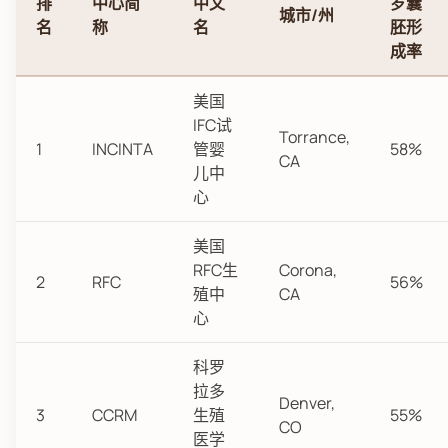
排
中心简
中文
岁囊
城市/州
名
称
名
胚形
成率
美国
IFC试
Torrance,
1
INCINTA
管婴
58%
CA
儿中
心
美国
RFC生
Corona,
2
RFC
56%
殖中
CA
心
科罗
拉多
Denver,
3
CCRM
生殖
55%
CO
医学