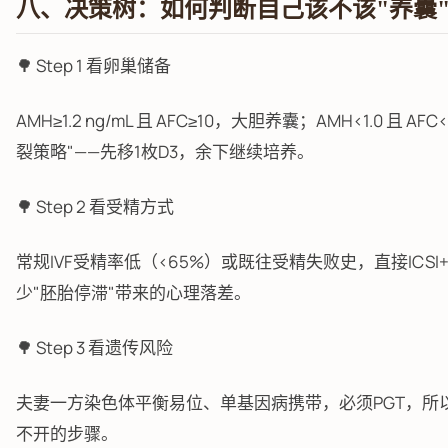
八、决策树：如何判断自己该不该"养囊
🌳 Step 1 看卵巢储备
AMH≥1.2 ng/mL 且 AFC≥10，大胆养囊；AMH<1.0 且 AF
裂策略"——先移1枚D3，余下继续培养。
🌳 Step 2 看受精方式
常规IVF受精率低（<65%）或既往受精失败史，直接ICSI
少"胚胎停滞"带来的心理落差。
🌳 Step 3 看遗传风险
夫妻一方染色体平衡易位、单基因病携带，必须PGT，所以
不开的步骤。