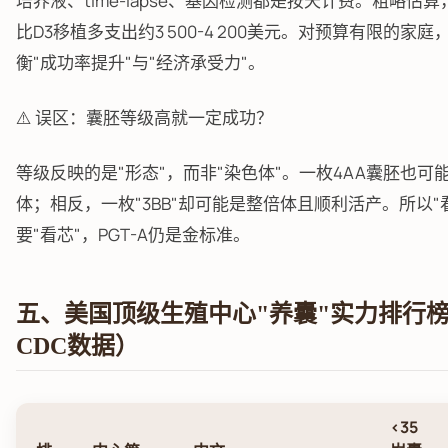
培养液、time-lapse、基因检测都是按天计费。粗略估算，D
比D3移植多支出约3 500-4 200美元。对预算有限的家
衡"成功率提升"与"经济承受力"。
⚠️ 误区：囊胚等级高就一定成功？
等级反映的是"形态"，而非"染色体"。一枚4AA囊胚也可
体；相反，一枚"3BB"却可能是整倍体且顺利活产。所以"
要"看芯"，PGT-A仍是金标准。
五、美国顶级生殖中心"养囊"实力排行榜（
CDC数据）
<35