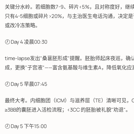
关键分水岭。若细胞数7-9、碎片<5%，且对称度好，继续
只有4-5细胞或碎片>20%，与主治医生电话沟通，决定
或改冷冻策略。
🕗 Day 4 凌晨00:30
time-lapse发出"桑葚胚形成"提醒。胚胎师起床夜巡，
成，更换"子宫液"——富含氨基酸与维生素A，降低氧化应
🕗 Day 5 早晨07:45
最终大考。内细胞团（ICM）与滋养层（TE）清晰可见，Ga
≥3BB的囊胚进入活检流程；<3CC 的胚胎被礼貌"劝退"。
🕗 Day 5 下午15:00