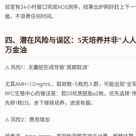
验室有24小时窗口完成NGS测序，结果出炉刚好赶上下一
植，不浪费任何时间。
四、潜在风险与误区：5天培养并非"人人
万金油
⚠️ 风险1：无囊胚形成导致"周期取消"
尤其AMH<1.0 ng/mL、取卵数<5枚的人群，可能出现"
RFC生殖中心的做法是：若D3优质胚胎≤2枚，优先选择"序
先移1枚D3，余下继续培养，进退有据。
⚠️ 风险2：费用增加