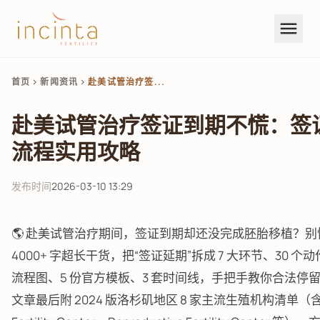
menu
首页
新闻资讯
赴美试管治疗签...
chevron_right
chevron_right
赴美试管治疗签证到期不慌：签
流程实用攻略
发布时间
2026-03-10 13:29
🌎 赴美试管治疗期间，签证到期却还没完成胚胎移植？别
4000+ 字超长干货，把“签证延期”拆成 7 大环节、30 个动作
流程图、5 份官方模板、3 套时间线，手把手教你合法停
文章最后附 2024 版洛杉矶地区 8 家主流生殖机构清单（含 I