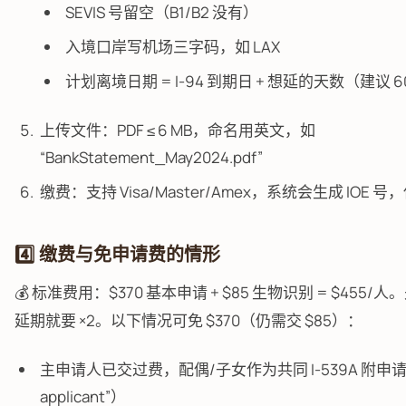
SEVIS 号留空（B1/B2 没有）
入境口岸写机场三字码，如 LAX
计划离境日期 = I-94 到期日 + 想延的天数（建议 6
上传文件：PDF ≤ 6 MB，命名用英文，如
“BankStatement_May2024.pdf”
缴费：支持 Visa/Master/Amex，系统会生成 IOE 
4️⃣ 缴费与免申请费的情形
💰 标准费用：$370 基本申请 + $85 生物识别 = $455
延期就要 ×2。以下情况可免 $370（仍需交 $85）：
主申请人已交过费，配偶/子女作为共同 I-539A 附申请（
applicant”）