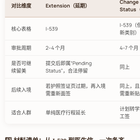
Change 
对比维度
Extension（延期）
Statu
I-539
核心表格
I-539
新类别）
审批周期
2–4 个月
4–7 个月
是否可继
提交后即属“Pending
同上
续留美
Status”，合法停留
若护照签证页过期，再入境
同上，且
后续入境
需重新面签
需重新贴
计划转学
适合人群
单纯医疗行程延长
工签