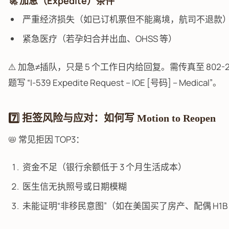
🚀 加急（Expedite）条件
严重经济损失（如已订机票但不能离境，航司不退款
紧急医疗（若孕妇合并出血、OHSS 等）
⚠️ 加急≠插队，只是 5 个工作日内给回复。需传真至 802-28
题写 “I-539 Expedite Request – IOE [号码] – Medical”。
7️⃣ 拒签风险与应对：如何写 Motion to Reopen
📛 常见拒因 TOP3：
资金不足（银行余额低于 3 个月生活成本）
医生信无执照号或日期模糊
未能证明“非移民意图”（如在美国买了房产、配偶 H1B p