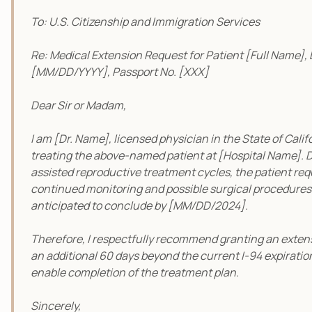
To: U.S. Citizenship and Immigration Services
Re: Medical Extension Request for Patient [Full Name],
[MM/DD/YYYY], Passport No. [XXX]
Dear Sir or Madam,
I am [Dr. Name], licensed physician in the State of Calif
treating the above-named patient at [Hospital Name]. 
assisted reproductive treatment cycles, the patient req
continued monitoring and possible surgical procedures
anticipated to conclude by [MM/DD/2024].
Therefore, I respectfully recommend granting an extens
an additional 60 days beyond the current I-94 expiratio
enable completion of the treatment plan.
Sincerely,