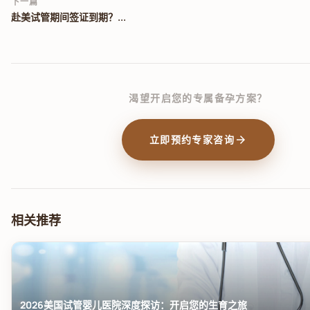
下一篇
赴美试管期间签证到期？...
渴望开启您的专属备孕方案？
arrow_forward
立即预约专家咨询
相关推荐
2026美国试管婴儿医院深度探访：开启您的生育之旅