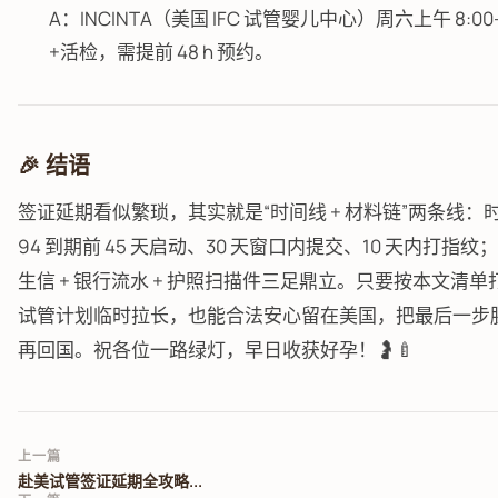
A：INCINTA（美国 IFC 试管婴儿中心）周六上午 8:00–
+活检，需提前 48 h 预约。
🎉 结语
签证延期看似繁琐，其实就是“时间线 + 材料链”两条线：时
94 到期前 45 天启动、30 天窗口内提交、10 天内打指
生信 + 银行流水 + 护照扫描件三足鼎立。只要按本文清单
试管计划临时拉长，也能合法安心留在美国，把最后一步
再回国。祝各位一路绿灯，早日收获好孕！🤰🍼
上一篇
赴美试管签证延期全攻略...