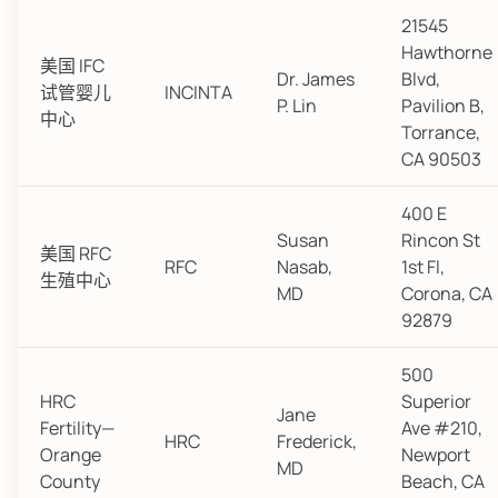
21545
Hawthorne
美国 IFC
Dr. James
Blvd,
试管婴儿
INCINTA
P. Lin
Pavilion B,
中心
Torrance,
CA 90503
400 E
Susan
Rincon St
美国 RFC
RFC
Nasab,
1st Fl,
生殖中心
MD
Corona, CA
92879
500
HRC
Superior
Jane
Fertility—
Ave #210,
HRC
Frederick,
Orange
Newport
MD
County
Beach, CA