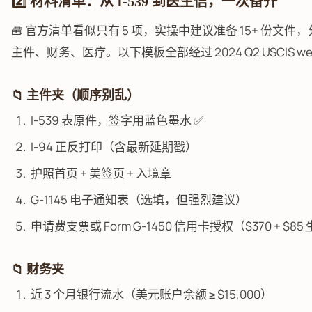
2️⃣ 材料清单：从 I-539 到医生信，一次备齐
🧰 官方清单看似只有 5 项，实操中建议准备 15+ 份文件
主件、财务、医疗。以下模板全部经过 2024 Q2 USCIS web
📁 主件夹（顺序别乱）
I-539 表原件，签字用蓝色墨水 ✅
I-94 正反打印（含最新延期戳）
护照首页 + 美签页 + 入境章
G-1145 电子通知表（选填，但强烈建议）
申请费支票或 Form G-1450 信用卡授权（$370 + $8
📁 财务夹
近 3 个月银行流水（美元账户余额 ≥ $15,000）