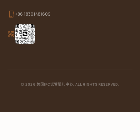
phone_iphone
+86 18301481609
qr_code_2
© 2026 美国IFC试管婴儿中心. ALL RIGHTS RESERVED.