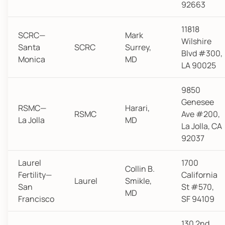
92663
11818
SCRC—
Mark
Wilshire
Santa
SCRC
Surrey,
Blvd #300,
Monica
MD
LA 90025
9850
Genesee
RSMC—
Harari,
RSMC
Ave #200,
La Jolla
MD
La Jolla, CA
92037
Laurel
1700
Collin B.
Fertility—
California
Laurel
Smikle,
San
St #570,
MD
Francisco
SF 94109
130 2nd