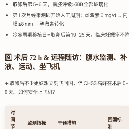
取卵后第 5–6 天，囊胚评级≥3BB 全部玻璃化
第 1 次月经来潮即开始人工周期：雌激素 6 mg/d → 内
膜 ≥8 mm → 孕激素转化
冷冻周期移植日=取卵后第 19–25 天，临床妊娠率不
9️⃣ 术后 72 h & 远程随访：腹水监测、补
液、运动、坐飞机
✈️ 取卵后不少姐妹想立刻飞回国，但 OHSS 高峰在术后 5–
8 天。如何安全上飞机？
时
间
回国标
监测指标
干预措施
节
准