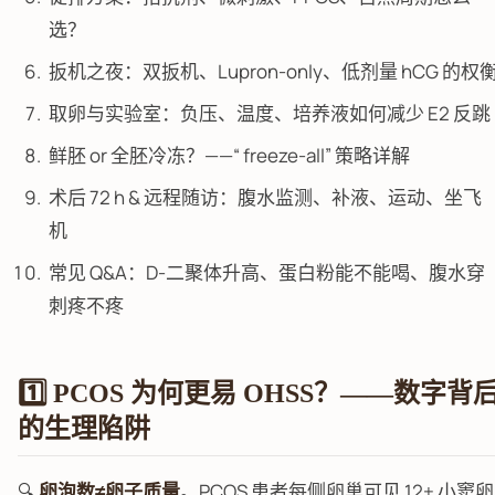
选？
扳机之夜：双扳机、Lupron-only、低剂量 hCG 的权
取卵与实验室：负压、温度、培养液如何减少 E2 反跳
鲜胚 or 全胚冷冻？——“ freeze-all” 策略详解
术后 72 h & 远程随访：腹水监测、补液、运动、坐飞
机
常见 Q&A：D-二聚体升高、蛋白粉能不能喝、腹水穿
刺疼不疼
1️⃣ PCOS 为何更易 OHSS？——数字背
的生理陷阱
🔍
卵泡数≠卵子质量
。PCOS 患者每侧卵巢可见 12+ 小窦卵