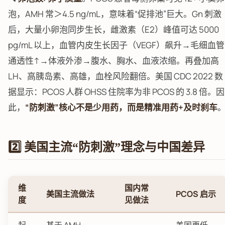
泡，AMH 常＞4.5 ng/mL，意味着“促排池”巨大。Gn 刺激
后，大量小卵泡同步生长，雌激素（E2）峰值可达 5000
pg/mL 以上，血管内皮生长因子（VEGF）飙升→毛细血管
通透性↑→体液外渗→腹水、胸水、血液浓缩。再叠加高
LH、高胰岛素、高雄，血栓风险翻倍。美国 CDC 2022 数
据显示：PCOS 人群 OHSS 住院率为非 PCOS 的 3.8 倍。因
此，
“防刺激”核心不是少用药，而是精准用药+及时刹车
2️⃣ 美国主流“防刺激”理念与中国差异
维
国内常
美国主流做法
PCOS 启示
度
见做法