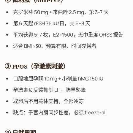
② 微刺激（Mini-IVF）
克罗米芬 50 mg + 来曲唑 2.5 mg，第 3–7 天
第 6 天起 rFSH 75 IU/日，共 6–8 天
平均获卵 5–7 枚，E2<1500，无中重度 OHSS 报告
适合 BMI>30、预算有限、时间充裕者
③ PPOS（孕激素刺激）
口服地屈孕酮 10 mg + 小剂量 hMG 150 IU
孕激素负反馈抑制 LH，防早熟峰
取卵后不用黄体支持，全部冷冻
缺点：子宫内膜同步性差，必须 freeze-all