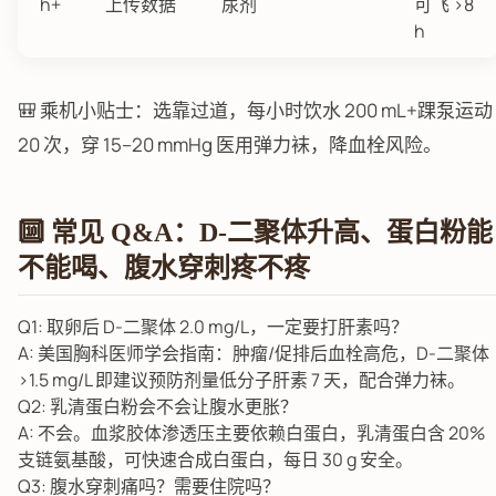
h+
上传数据
尿剂
可飞 >8
h
🎒 乘机小贴士：选靠过道，每小时饮水 200 mL+踝泵运动
20 次，穿 15–20 mmHg 医用弹力袜，降血栓风险。
🔟 常见 Q&A：D-二聚体升高、蛋白粉能
不能喝、腹水穿刺疼不疼
Q1: 取卵后 D-二聚体 2.0 mg/L，一定要打肝素吗？
A: 美国胸科医师学会指南：肿瘤/促排后血栓高危，D-二聚体
>1.5 mg/L 即建议预防剂量低分子肝素 7 天，配合弹力袜。
Q2: 乳清蛋白粉会不会让腹水更胀？
A: 不会。血浆胶体渗透压主要依赖白蛋白，乳清蛋白含 20%
支链氨基酸，可快速合成白蛋白，每日 30 g 安全。
Q3: 腹水穿刺痛吗？需要住院吗？