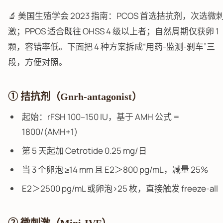
🔬 美国生殖学会 2023 指南：PCOS 首选拮抗剂，次选微
激；PPOS 适合既往 OHSS 4 级以上者；自然周期仅获卵 1
颗，容错率低。下面把 4 种方案拆成“用药-监测-刹车”三
段，方便对照。
① 拮抗剂（Gnrh-antagonist）
起始：rFSH 100–150 IU，基于 AMH 公式 =
1800/(AMH+1)
第 5 天起加 Cetrotide 0.25 mg/日
当 3 个卵泡 ≥14 mm 且 E2＞800 pg/mL，减量 25%
E2＞2500 pg/mL 或卵泡>25 枚，直接触发 freeze-all