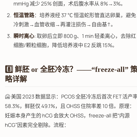
mmHg 减少 25% 创面，术后腹水率从 8%→3%。
恒温管路
：培养液经 37 ℃ 恒温蛇形管直达卵巢，避免
冷刺激→血管收缩→再灌注损伤→自由基↑。
瞬时离心
: 取卵后立即 800 g、1 min 轻柔离心，去除红
细胞/颗粒细胞，降低培养液中 E2 反跳 15%。
8️⃣ 鲜胚 or 全胚冷冻？——“freeze-all” 
略详解
🥶 美国 2023 数据显示：PCOS 全胚冷冻后首次 FET 活产
58.3%，鲜胚仅 49.1%，且 OHSS 住院率差 10 倍。原理：
妊娠本身产生的 hCG 会放大 OHSS，freeze-all 把“内源
hCG”因素完全剔除。流程：