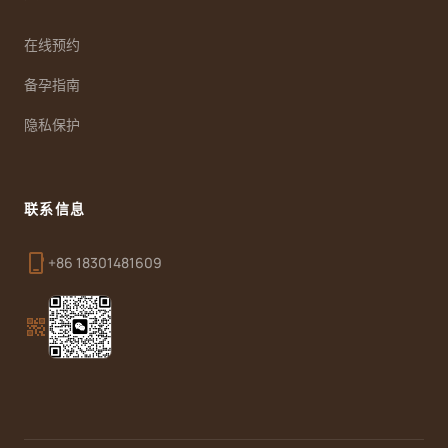
在线预约
备孕指南
隐私保护
联系信息
phone_iphone
+86 18301481609
qr_code_2