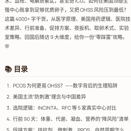
水、血栓、电解质紊乱，甚至进 ICU。如何在美国顶级生
殖中心既拿到足够优质卵子，又把 OHSS 风险压到最低？
这篇 4000+ 字干货，从医学原理、美国用药逻辑、医院技
术差异、行前准备、促排方案、夜扳机、取卵术式、实验
室策略、回国后随访 9 大维度，给你一份“零踩雷”攻略。
🌸
📚 目录
PCOS 为何更易 OHSS？——数字背后的生理陷阱
美国主流“防刺激”理念与中国差异
选院逻辑：INCINTA、RFC 等 5 家真实中心对比
行前 90 天：体重、代谢、凝血、营养的“降风险”清单
促排方案：拮抗剂、微刺激、PPOS、自然周期怎么