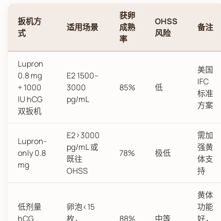
获卵
扳机方
OHSS
适用场景
成熟
备注
式
风险
率
Lupron
美国
0.8 mg
E2 1500–
IFC
+ 1000
3000
85%
低
标准
IU hCG
pg/mL
方案
双扳机
E2>3000
需加
Lupron-
pg/mL 或
强黄
only 0.8
78%
极低
既往
体支
mg
OHSS
持
黄体
低剂量
卵泡<15
功能
hCG
枚，
88%
中等
好，