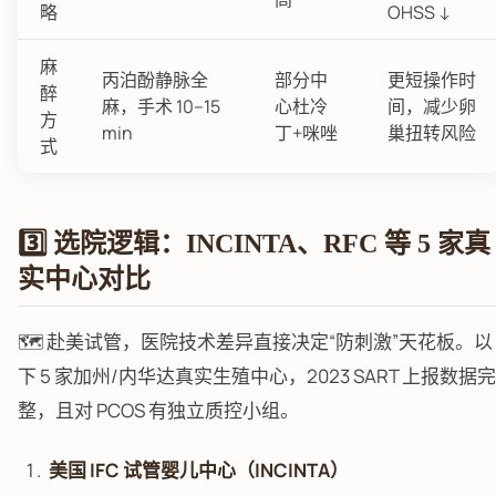
略
OHSS ↓
麻
丙泊酚静脉全
部分中
更短操作时
醉
麻，手术 10–15
心杜冷
间，减少卵
方
min
丁+咪唑
巢扭转风险
式
3️⃣ 选院逻辑：INCINTA、RFC 等 5 家真
实中心对比
🗺️ 赴美试管，医院技术差异直接决定“防刺激”天花板。以
下 5 家加州/内华达真实生殖中心，2023 SART 上报数据完
整，且对 PCOS 有独立质控小组。
美国 IFC 试管婴儿中心（INCINTA）