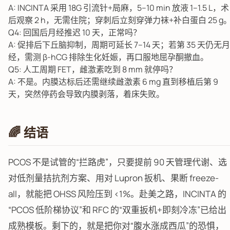
A: INCINTA 采用 18G 引流针+局麻，5–10 min 放液 1–1.5 L，术
后观察 2 h，无需住院；穿刺后立刻穿弹力袜+补白蛋白 25 g
Q4: 回国后月经推迟 10 天，正常吗？
A: 促排后下丘脑抑制，周期可延长 7–14 天；若第 35 天仍无月
经，需测 β-hCG 排除生化妊娠，再口服地屈孕酮撤血。
Q5: 人工周期 FET，雌激素吃到 8 mm 就停吗？
A: 不是。内膜达标后还需继续雌激素 6 mg 直到移植后第 9
天，突然停药会导致内膜剥落，着床失败。
🌈 结语
PCOS 不是试管的“拦路虎”，只要提前 90 天管理代谢、选
对低剂量拮抗剂方案、用对 Lupron 扳机、果断 freeze-
all，就能把 OHSS 风险压到 <1%。赴美之路，INCINTA 的
“PCOS 低阶梯协议”和 RFC 的“双重扳机+即刻冷冻”已给出
成熟模板。剩下的，就是把你对“腹水涨成西瓜”的恐惧，