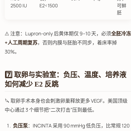
2500 IU
E2<1500
可鲜
胚
⚠️ 注意：Lupron-only 后黄体期仅 9–10 天，必须
全胚冷冻
+人工周期复苏
，否则内膜与胚胎不同步，着床率掉
30%。
7️⃣ 取卵与实验室：负压、温度、培养液
如何减少 E2 反跳
🔪 取卵手术本身也会刺激卵巢释放更多 VEGF。美国顶级
中心通过 3 个细节把“二次打击”压到最低。
负压泵
：INCINTA 采用 90 mmHg 低负压，比常规 120