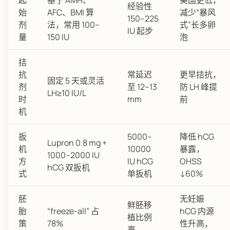
起
基于 AMH、
美国更低，
经验性
始
AFC、BMI 算
减少“暴风
150–225
剂
法，常用 100–
式”长多卵
IU 起步
量
150 IU
泡
拮
抗
常延迟
更早拮抗，
固定 5 天或灵活
剂
至 12–13
防 LH 峰提
LH≥10 IU/L
时
mm
前
机
扳
5000–
降低 hCG
Lupron 0.8 mg +
机
10000
暴露，
1000–2000 IU
方
IU hCG
OHSS
hCG 双扳机
式
单扳机
↓60%
胚
无妊娠
鲜胚移
胎
“freeze-all” 占
hCG 内源
植比例
策
78%
性升高，
高