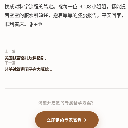
换成对科学流程的笃定。祝每一位 PCOS 小姐姐，都能提
着空空的腹水引流袋，抱着厚厚的胚胎报告，平安回家，
顺利着床。🤰✈️🎊
上一篇
美国试管婴儿法律指引：...
下一篇
赴美试管期间子宫内膜优...
渴望开启您的专属备孕方案？
arrow_forward
立即预约专家咨询