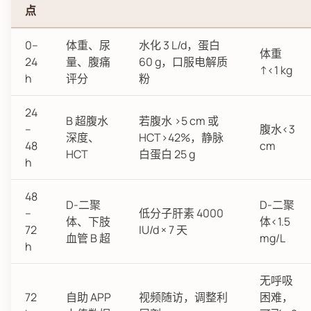
点
0–
体重、尿
水化 3 L/d，蛋白
体重
24
量、腹痛
60 g，口服电解质
↑<1 kg
h
评分
粉
24
B 超腹水
若腹水 >5 cm 或
–
腹水<3
深度、
HCT>42%，静脉
48
cm
HCT
白蛋白 25 g
h
48
D-二聚
D-二聚
–
低分子肝素 4000
体、下肢
体<1.5
72
IU/d × 7 天
血管 B 超
mg/L
h
无呼吸
72
自助 APP
视频随访，调整利
困难，