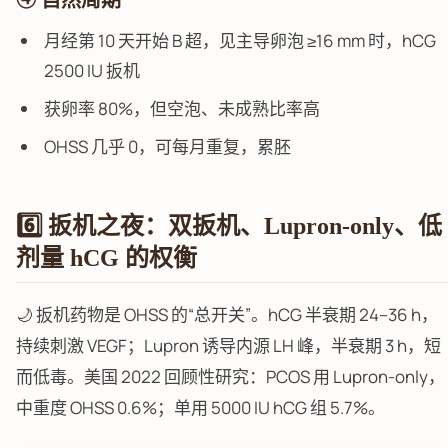
④ 自然周期
月经第 10 天开始 B 超，见主导卵泡 ≥16 mm 时，hCG
2500 IU 扳机
获卵率 80%，但空泡、未成熟比率高
OHSS 几乎 0，可每月重复，累胚
6️⃣ 扳机之夜：双扳机、Lupron-only、低
剂量 hCG 的权衡
🌙 扳机药物是 OHSS 的“总开关”。hCG 半衰期 24–36 h，
持续刺激 VEGF；Lupron 诱导内源 LH 峰，半衰期 3 h，短
而低毒。美国 2022 回顾性研究：PCOS 用 Lupron-only，
中重度 OHSS 0.6%；单用 5000 IU hCG 组 5.7%。