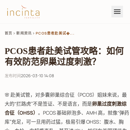
menu
首页
新闻资讯
PCOS患者赴美试�...
chevron_right
chevron_right
PCOS患者赴美试管攻略：如何
有效防范卵巢过度刺激？
发布时间
2026-03-10 14:08
🌸 赴美试管，对多囊卵巢综合征（PCOS）姐妹来说，最
大的“拦路虎”不是签证、不是语言，而是
卵巢过度刺激综
合征（OHSS）
。PCOS 基础卵泡多、AMH 高，就像“弹药
库”充足，可一旦用药过猛，极易引爆 OHSS：腹水、胸