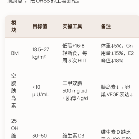
“预康复”，把 OHSS 的土壤刨松。
模
目标值
实操工具
备注
块
低碳+16:8
体重↓5%，Gn
18.5–27
BMI
轻断食，每
用量↓15%，E2
kg/m²
周 3 次 HIIT
峰值↓18%
空
腹
二甲双胍
<10
胰岛素↓→ 卵
胰
500 mg bid
μIU/mL
巢 VEGF 表达↓
岛
+ 肌醇 4 g/d
素
25-
OH
维生素 D 缺乏
维
30–50
维生素 D3