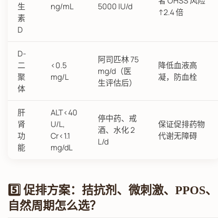
者 OHSS 风险
生
ng/mL
5000 IU/d
↑2.4 倍
素
D
D-
阿司匹林 75
二
<0.5
降低血液高
mg/d（医
聚
mg/L
凝，防血栓
生评估后）
体
肝
ALT<40
停中药、戒
肾
U/L,
保证促排药物
酒、水化 2
功
Cr<1.1
代谢无障碍
L/d
能
mg/dL
5️⃣ 促排方案：拮抗剂、微刺激、PPOS、
自然周期怎么选？