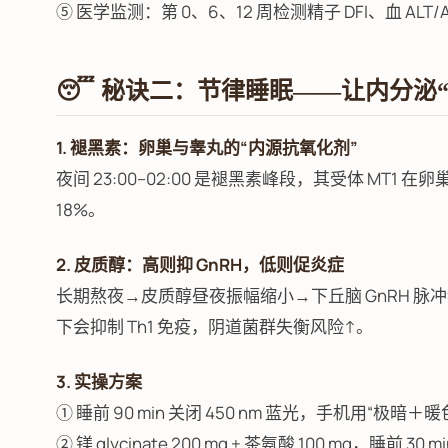
⑤ 医学监测：第 0、6、12 周检测精子 DFI、血 ALT
😴 秘诀二：节律睡眠——让内分泌
1. 褪黑素：卵巢与睾丸的“内源抗氧化剂”
夜间 23:00–02:00 是褪黑素峰段，其受体 MT1
18%。
2. 皮质醇：高则抑 GnRH，低则促炎症
长期熬夜→皮质醇昼夜振幅缩小→下丘脑 GnRH 脉冲
下会抑制 Th1 免疫，阴道菌群失衡风险↑。
3. 实操方案
① 睡前 90 min 关闭 450 nm 蓝光，手机用“极暗＋
② 镁 glycinate 200 mg + 茶氨酸 100 mg，睡前 30 m