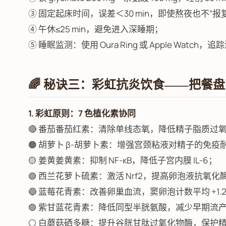
③ 固定起床时间，误差＜30 min，即使熬夜也不“报
④ 午休≤25 min，避免进入深睡期；
⑤ 睡眠监测：使用 Oura Ring 或 Apple Watch
🌈 秘诀三：彩虹抗炎饮食——把餐盘
1. 彩虹原则：7 色植化素协同
🔴 番茄番茄红素：清除单线态氧，降低精子脂质过氧化
🟠 胡萝卜 β-胡萝卜素：增强宫颈粘液对精子的免疫
🟡 姜黄姜黄素：抑制 NF-κB，降低子宫内膜 IL-6；
🟢 西兰花萝卜硫素：激活 Nrf2，提高卵泡液抗氧化
🔵 蓝莓花青素：改善卵巢血流，窦卵泡计数平均 +1.
🟣 紫甘蓝花青素：降低同型半胱氨酸，减少早期流
⚪ 白蘑菇硒多糖：提升谷胱甘肽过氧化物酶，保护