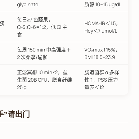
glycinate
质醇 10–15 μg/dL
每日≥7 色蔬果，
胰
HOMA-IR＜1.5，
Ω-3:Ω-6=1:2，低 GI 主
Hcy＜7 μmol/L
食
，
每周 150 min 中高强度＋
VO₂max↑15%，
2 次桑拿/瑜伽
BMI 18.5–23.9
正念冥想 10 min×2，益
肠道菌群 α 多样
生菌 20B CFU，膳食纤维
性↑，PSS 压力
25 g
量表＜12
手”请出门