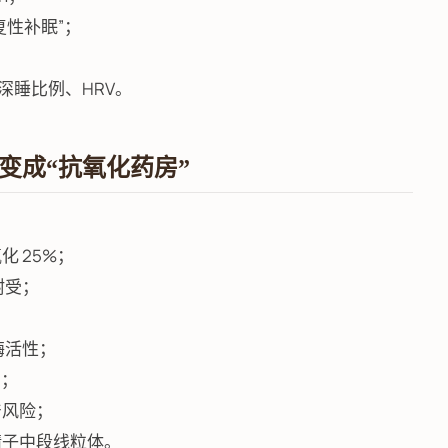
复性补眠”；
，追踪深睡比例、HRV。
变成“抗氧化药房”
 25%；
耐受；
酶活性；
2；
产风险；
精子中段线粒体。