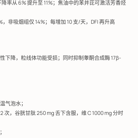
下降率从 6% 提升至 11%；焦油中的苯并芘可激活芳香烃
%，非吸烟组仅 14%；每增加 10 支/天，DFI 再升高
RT1 活性下降，粒线体功能受损；同时抑制睾酮合成酶 17β-
 常温气泡水；
次，谷胱甘肽 250 mg 舌下含服，维 C 1000 mg 分时
烟；