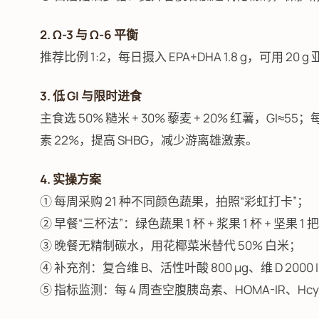
2. Ω-3 与 Ω-6 平衡
推荐比例 1:2，每日摄入 EPA+DHA 1.8 g，可用 2
3. 低 GI 与限时进食
主食选 50% 糙米 + 30% 藜麦 + 20% 红薯，GI≈5
素 22%，提高 SHBG，减少游离雄激素。
4. 实操方案
① 每周采购 21 种不同颜色蔬果，拍照“彩虹打卡”；
② 早餐“三杯法”：绿色蔬果 1 杯 + 浆果 1 杯 + 坚果 1 
③ 晚餐无精制碳水，用花椰菜米替代 50% 白米；
④ 补充剂：复合维 B、活性叶酸 800 μg、维 D 2000 
⑤ 指标监测：每 4 周查空腹胰岛素、HOMA-IR、Hc