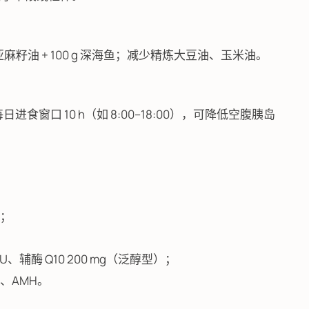
0 g 亚麻籽油 + 100 g 深海鱼；减少精炼大豆油、玉米油。
5；每日进食窗口 10 h（如 8:00–18:00），可降低空腹胰岛
把；
IU、辅酶 Q10 200 mg（泛醇型）；
y、AMH。