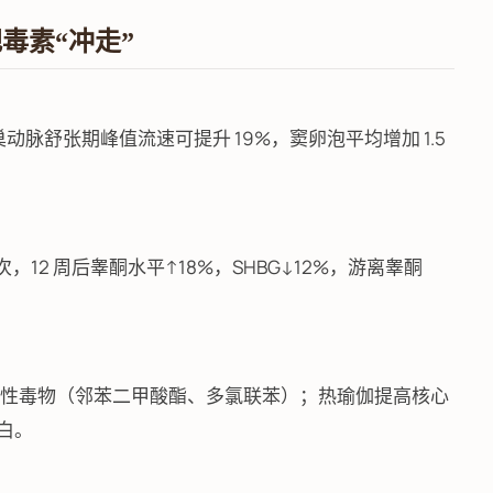
把毒素“冲走”
x），卵巢动脉舒张期峰值流速可提升 19%，窦卵泡平均增加 1.5
次，12 周后睾酮水平↑18%，SHBG↓12%，游离睾酮
可排出脂溶性毒物（邻苯二甲酸酯、多氯联苯）；热瑜伽提高核心
蛋白。