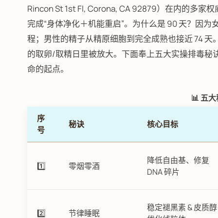
Rincon St 1st Fl, Corona, CA 9287
完成“身体净化＋机能重启”。为什么是 90 天？因
程；男性的精子从精原细胞到完全成熟也接近 74 天
的取卵/取精日里被放大。下面奉上五大实操排毒秘
命的起点。
📊 五
序
秘诀
核心目标
号
降低自由基、修复
1️⃣
零烟零酒
DNA 碎片
稳定褪黑素 & 皮质
2️⃣
节律睡眠