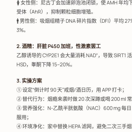
🚺 女性侧：尼古丁会加速卵泡池闭锁，使 AMH 年均
受体（AhR），抑制颗粒细胞增殖。
🚹 男性侧：吸烟组精子 DNA 碎片指数（DFI）平均 27
3%。
2. 酒精：肝脏 P450 加班，性激素罢工
乙醇诱导的 CYP2E1 会大量消耗 NAD⁺，导致 SI
HSD，睾酮下降 15–20%。
3. 实操方案
① 设定“倒计时 90 天”戒烟/酒日历，用 APP 打卡；
② 替代行为：烟瘾来袭时做 20 次深蹲或喝 200 ml
③ 营养强化：N-乙酰半胱氨酸（NAC）600 mg 每日 2 
服用；
④ 环境净化：家中替换 HEPA 滤网，避免二次三手