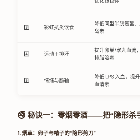
优化线粒体
降低同型半胱氨酸、
3️⃣
彩虹抗炎饮食
岛素
提升卵巢/睾丸血流
4️⃣
运动＋排汗
排脂溶毒
降低 LPS 入血，提升
5️⃣
情绪与肠轴
血清素
🚭 秘诀一：零烟零酒——把“隐形杀
1. 烟草：卵子与精子的“隐形剪刀”