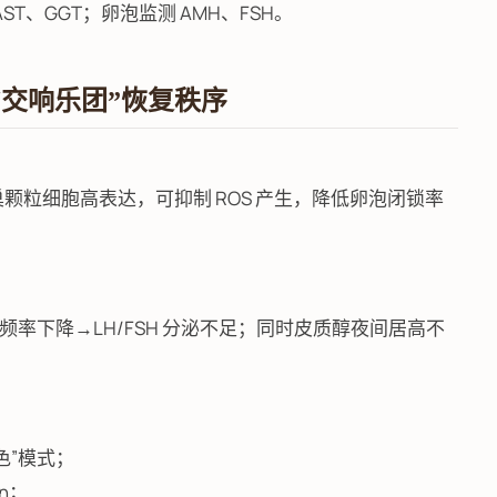
/AST、GGT；卵泡监测 AMH、FSH。
“交响乐团”恢复秩序
 在卵巢颗粒细胞高表达，可抑制 ROS 产生，降低卵泡闭锁率
频率下降→LH/FSH 分泌不足；同时皮质醇夜间居高不
暖色”模式；
in；