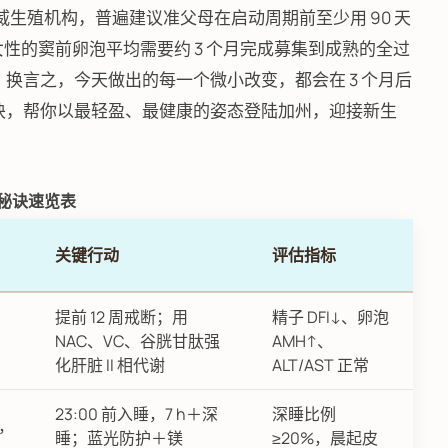
9）在内的多家权威生殖机构，普遍建议准父母在启动周期前至少用 90 天
为女性的窦前卵泡平均需要约 3 个月完成募集到成熟的全过
。换言之，今天做出的每一个微小改变，都会在 3 个月后
诀，帮你以最轻盈、最健康的姿态登陆加州，迎接新生
大秘诀速览表
关键行动
评估指标
提前 12 周戒断；用
精子 DFI↓、卵泡
NAC、VC、谷胱甘肽强
AMH↑、
化肝脏 II 相代谢
ALT/AST 正常
23:00 前入睡，7 h＋深
深睡比例
醇，
睡；蓝光防护＋镁
≥20%，晨起皮