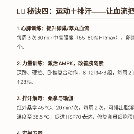
🏃‍♀️ 秘诀四：运动＋排汗——让血流
1. 心肺训练：提升卵巢/睾丸血流
每周 3 次 30 min 中高强度（65–80% HRma
个。
2. 力量训练：激活 AMPK，改善胰岛素
深蹲、硬拉、卧推复合动作，8–12RM×3 组，每周 2 
↑28%。
3. 排汗解毒：桑拿与瑜伽
红外桑拿 45 °C、20 min/次，每周 2 次，
温度至 38.5 °C，促进 HSP70 表达，修复卵母细胞
4. 实操方案