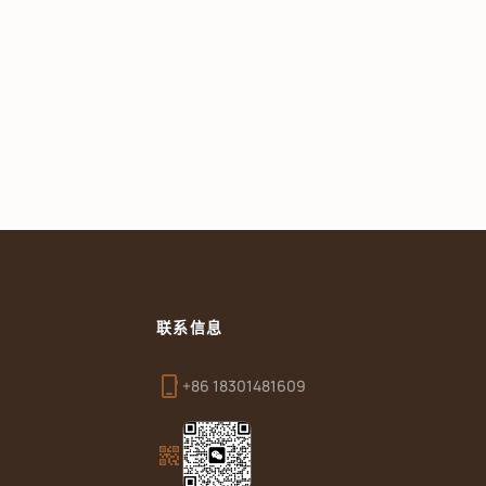
联系信息
phone_iphone
+86 18301481609
qr_code_2