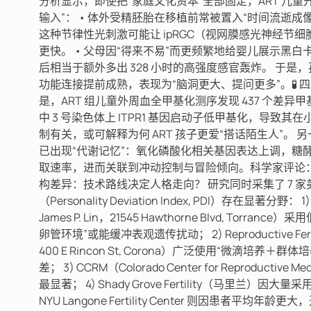
分析显示，即使把“家庭文化资本”全部固定，ART 儿童开
输入”： • 体外受精胚胎在移植前常被置入“时间流逝成像箱”（Ti
这种节律性光刺激可能让 ipRGC（视网膜感光神经
更快。 • 父母因“得来不易”而更频繁地给婴儿展示黑白卡、
后相当于额外多出 328 小时的高强度感官轰炸。 于是
功能连接提前成熟，表现为“脑洞更大、提问更多”。🧪 
是，ART 组儿童外周血全甲基化测序发现 437 个差
中 3 号染色体上 ITPR1 基因启动子低甲基化，导致
制有关，或可解释为何 ART 孩子更爱“搭话陌生人”。 
已出现“代谢记忆”：氧化磷酸化相关基因表达上调，糖
取速率，进而关联到冲动控制与冒险倾向。科学家评论：“培养液
构差异：技术路线决定人格走向？ 研究同时采集了 7 
（Personality Deviation Index, PDI）存在显著分野： 1
James P. Lin，21545 Hawthorne Blvd, To
卵管环境”或能缓冲表观遗传扰动； 2) Reproductive Ferti
400 E Rincon St, Corona）广泛使用“微滴培养＋群
差； 3) CCRM（Colorado Center for Repro
最显著； 4) Shady Grove Fertility（马里兰）因大量采
NYU Langone Fertility Center 则因患者平均年龄更大，