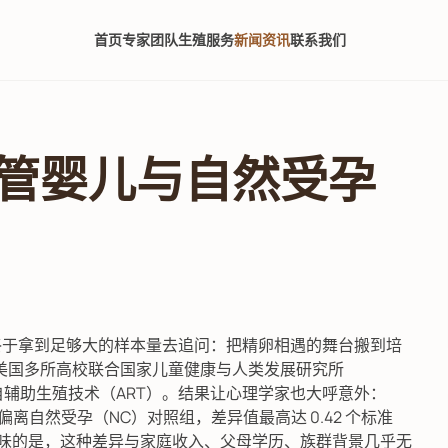
首页
专家团队
生殖服务
新闻资讯
联系我们
管婴儿与自然受孕
界终于拿到足够大的样本量去追问：把精卵相遇的舞台搬到培
美国多所高校联合国家儿童健康与人类发展研究所
215 例来自辅助生殖技术（ART）。结果让心理学家也大呼意外：
著偏离自然受孕（NC）对照组，差异值最高达 0.42 个标准
人寻味的是，这种差异与家庭收入、父母学历、族群背景几乎无