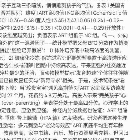
亲子互动三条暗线，悄悄雕刻孩子的气质。🧬表 1 美国青
维度 | ART 组均值 | NC 组均值 | Cohen’s d | p 值
 ＜0.001 | 0.36—0.48 |宜人性 | 3.45 | 3.43 | 0.05 | 0.24 | –0.02—
稳定性 | 2.96 | 3.15 | –0.35 | ＜0.001 | –0.41— –0.29 |开放性 |
 |注：分数越高代表该维度越突出；负值表示 ART 组低于 NC 组。🔍 一、外向
身外向”这一混淆因子——统计模型把父母 BFQ 分数作为协变
者提出“胚胎培养假说”： 1) 体外培养液中较高浓度的乳酸、
记； 2) 玻璃化冷冻-解冻过程让胚胎短暂暴露于高渗透压应
日后杏仁核-前额叶回路中持续高表达，带来更强的社交趋近
快、碎片最少的胚胎，而动物模型提示“发育超速”个体往往伴随
基因已被反复证实与“新奇寻求”相关。 于是，技术链条在“看
性下降：当“珍贵宝宝”遇见高期待 对 ART 家庭深度访谈发
 27 个月，花费约 4.8 万美元。高投入带来“完美孩子”心
（over-parenting）量表得分处于最高四分位。心理学上的
定性低、应激反应强。 神经内分泌数据也佐证：ART 组唾
垂体-肾上腺轴（HPA 轴）过度敏感。研究者把这种生理
性激增：多元刺激与“老父母效应” ART 家庭平均生育年龄
往经济更稳、教育更高，家中书籍、音乐、旅行资源显著充裕。但回归