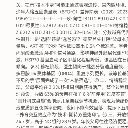
关，提示“技术本身”可能正通过表观遗传、宫内微环境、
少年人格五因素量表（BFQ-C）差异简表（2020—2023 合并队列）
| 95%CI |---|---|---|---|---|---|外向性 | 3.11 | 2.89 | 0.42 |
0.12 |尽责性 | 3.38 | 3.35 | 0.07 | 0.08 | –0.01—0.15 |情绪
3.62 | 3.41 | 0.38 | ＜0.001 | 0.32—0.44
性飙升：是“选胚”还是“选爸妈”？ 研究首先排除“父母本
量后，ART 孩子的外向性依旧高出 0.34 个标准差。学
丙酮酸会激活 AMPK 信号通路，影响神经外胚层代谢印
激，HSP70 基因启动子区甲基化程度降低，该基因在
倾向。🧊 3) 移植阶段，医生倾向于挑选分裂速度最
多巴胺 D4 受体基因（DRD4）重复序列更长，该等位
不见的手”层面完成了一次“人格筛选”。😣 二、情绪稳定
现，父母平均在 3.2 次移植周期后获得活产，整个过程耗时
理预设，导致 63% 的母亲在孩子 6 岁前使用“过度养育”
“直升机式盘旋”会削弱儿童自我调节机会，表现为情绪稳
液皮质醇昼夜斜率更陡，夜间不能有效回落，提示下丘脑-
—养育交互效应称为“技术-期待双重烙印”。🤯 三、开放
34.7 岁，高于 NC 组的 28.9 岁。年长父母往