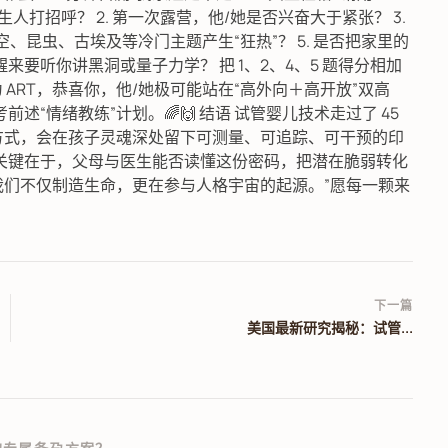
陌生人打招呼？ 2. 第一次露营，他/她是否兴奋大于紧张？ 3.
太空、昆虫、古埃及等冷门主题产生“狂热”？ 5. 是否把家里的
醒来要听你讲黑洞或量子力学？ 把 1、2、4、5 题得分相加
子确为 ART，恭喜你，他/她极可能站在“高外向＋高开放”双高
前述“情绪教练”计划。🌈🙌 结语 试管婴儿技术走过了 45
方式，会在孩子灵魂深处留下可测量、可追踪、可干预的印
关键在于，父母与医生能否读懂这份密码，把潜在脆弱转化
Lin 所言：“我们不仅制造生命，更在参与人格宇宙的起源。”愿每一颗来
下一篇
美国最新研究揭秘：试管...