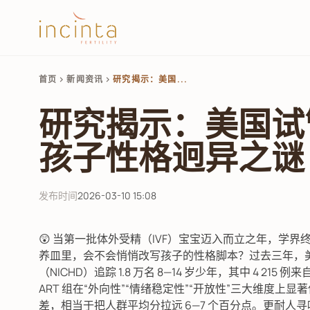
首页
新闻资讯
研究揭示：美国...
chevron_right
chevron_right
研究揭示：美国试
孩子性格迥异之谜
发布时间
2026-03-10 15:08
😲 当第一批体外受精（IVF）宝宝迈入而立之年，学
养皿里，会不会悄悄改写孩子的性格脚本？过去三年，
（NICHD）追踪 1.8 万名 8—14 岁少年，其中 4 
ART 组在“外向性”“情绪稳定性”“开放性”三大维度上显
差，相当于把人群平均分拉远 6—7 个百分点。更耐