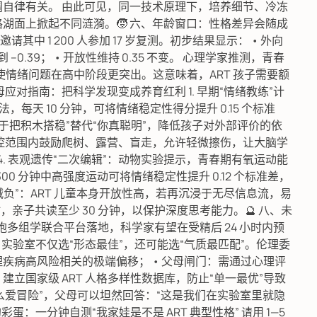
调自律有关。 由此可见，同一技术原理下，培养细节、冷冻
湖面上掀起不同涟漪。🧒 六、年龄窗口：性格差异会随成
其中 1 200 人参加 17 岁复测。初步结果显示： • 外向
到 –0.39； • 开放性维持 0.35 不变。 心理学家推测，青春
，使情绪问题在高中阶段更突出。这意味着，ART 孩子需要额
应对指南：把科学发现变成养育红利 1. 早期“情绪教练”计
每天 10 分钟，可将情绪稳定性得分提升 0.15 个标准
，终于把积木搭稳”替代“你真聪明”，降低孩子对外部评价的依
全可控范围内鼓励爬树、露营、盲走，允许轻微擦伤，让大脑学
 4. 表观遗传“二次编辑”：动物实验提示，青春期有氧运动能
00 分钟中高强度运动可将情绪稳定性提升 0.12 个标准差，
数字减负”：ART 儿童本身开放性高，若再沉浸于无尽信息流，易
小时，亲子共读至少 30 分钟，以保护深度思考能力。🔮 八、未
细胞多组学联合平台落地，科学家有望在受精后 24 小时内预
着，实验室不仅选“形态最佳”，还可能选“气质最匹配”。伦理委
理疾病高风险相关的极端偏移； • 父母闸门：需通过心理评
建立国家级 ART 人格多样性数据库，防止“单一最优”导致
这么爱冒险”，父母可以坦然回答：“这是我们在实验室里就隐
：一分钟自测“我家娃是不是 ART 典型性格” 请用 1—5