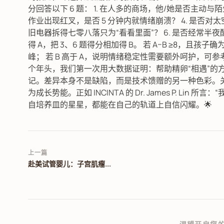
分回答以下 6 题： 1. 在人多的商场，他/她是否主动与
作业出现红叉，是否 5 分钟内就情绪崩溃？ 4. 是否对
旧电器拆得七零八落只为“看看里面”？ 6. 是否经常半夜
得 A，把 3、6 题得分相加得 B。 若 A–B ≥8，且孩
峰； 若 B 高于 A，说明情绪稳定性需要额外呵护，可参考
个年头，我们第一次用大数据证明：帮助精卵“相遇”的
记。差异本身不是缺陷，而是技术馈赠的另一种色彩。
为成长势能。正如 INCINTA 的 Dr. James P. 
自培养皿的星星，都能在自己的轨道上自信闪耀。🌟
上一篇
赴美试管婴儿：子宫肌瘤...