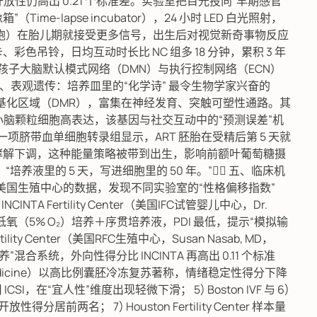
放性仍高出 0.21 个标准差。实验室把目光投向“早期感官
me-lapse incubator），24 小时 LED 白光照射，
节细胞）在胎儿期就接受更多信号，出生后对视觉新奇事物反应
彩色吊铃，日均互动时长比 NC 组多 18 分钟，累积 3 年
，孩子大脑默认模式网络（DMN）与执行控制网络（ECN）
四、表观遗传：培养皿里的“化学诗” 最令生物学家兴奋的
异甲基化区域（DMR），富集在神经发育、突触可塑性通路。其
其在小脑颗粒细胞高表达，该基因与社交互动中的“预测误差”机
另一项脐带血单细胞转录组显示，ART 胚胎在受精后第 5 天就
酵解下调，这种能量策略被带到出生，影响前额叶葡萄糖摄
里的 5 天，写进细胞里的 50 年。”👨‍⚕️ 五、临床机
家美国生殖中心的数据，发现不同实验室的“性格偏移指数”
) INCINTA Fertility Center（美国IFC试管婴儿中心，Dr.
rrance）采用低氧（5% O₂）培养＋序贯培养液，PDI 最低，提示“模拟输
lity Center（美国RFC生殖中心，Susan Nasab, MD，
体培养”混合系统，外向性得分比 INCINTA 再高出 0.11 个标准
ductive Medicine）以高比例囊胚冷冻复苏著称，情绪稳定性得分下降
用 ICSI，在“宜人性”维度出现轻微下滑； 5) Boston IVF 与 6)
开放性得分居前两名； 7) Houston Fertility Center 样本量