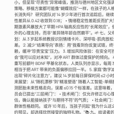
小，但呈现“尽责性”异常峰值，推测与德州地区文化强
策略、移植方案都可能像“蝴蝶效应”一样，在孩子的人格
长消失吗？ 研究团队对 14 岁少年进行首次追踪后，继续邀请
性差异从 0.42 收敛到 0.18； • 情绪稳定性差距反而扩大
期激素风暴放大了早期 HPA 轴高反应性的“长尾效应”
外的心理支持，而非“差异随年龄自然磨平”。🌱 七、父母
划：从 3 岁起系统教授识别情绪卡片、深呼吸-肌肉放松法，
差。 2. 减少“结果导向”表扬：用“我看到你反复试错
赖，缓冲“珍贵宝宝”压力。 3. 增加风险体验：在安
会“我可以应对未知”，对冲 ART 群体过度保护的倾向。
重写前额叶 BDNF 甲基化状态，人类队列亦显示，每周 3
相当于把 ART 带来的负面偏移拉回一半。 5. 家庭“
出现“碎片化注意力”，建议 14 岁前每日屏保时间 ≤2 
来展望：从“随机漂移”到“精准塑造” 随着人工智能-单
测胚胎未来性格走向，误差 ≤0.15 个标准差。这意味
员会已提出“三层闸门”： • 技术闸门：仅允许修正与心
估，确认能接纳孩子“与期待不符”的气质； • 社会闸门：
群体性格趋同。 或许 10 年后，当孩子问起“我为什么
约预见，却选择欣然接受的独特礼物。”📚 九、给读者的彩蛋