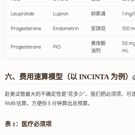
Leuprolide
Lupron
抑那通
1 mg/
Progesterone
Endometrin
安琪坦
100 
黄体酮
50 mg
Progesterone
PIO
油剂
mL
六、费用速算模型（以 INCINTA 为例）
赴美试管最大的不确定性是“花多少”。我们把必须项、可选项、隐藏
RMB 估算，方便你 5 分钟算出总预算。
表 1：医疗必须项