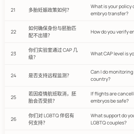
What is your policy 
21
多胎妊娠政策如何？
embryo transfer?
如何确保身份与胚胎匹
22
How do you verify e
配不出错？
你们实验室通过 CAP 几
23
What CAP level is yo
级？
Can I do monitorin
24
是否支持远程监测？
country?
若因疫情航班取消，胚
If flights are cancel
25
胎会否受损？
embryos be safe?
你们对 LGBTQ 伴侣有
What support do you
26
何支持？
LGBTQ couples?