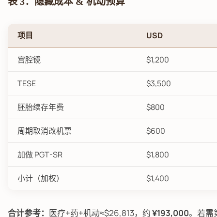
表 3：隐藏成本 & 机动预算
项目
USD
宫腔镜
$1,200
TESE
$3,500
胚胎续存年费
$800
周期取消改机票
$600
加做 PGT-SR
$1,800
小计（加权）
$1,400
合计参考：
医疗+药+机动≈$26,813，约
¥193,000
。若需第