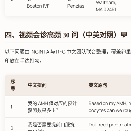
Waltham,
Boston IVF
Penzias
MA 02451
四、视频会诊高频 30 问（中英对照）💬
以下问题由 INCINTA 与 RFC 中文团队联合整理，
印放在手边打勾。
序
中文提问
英文原句
号
我的 AMH 值对应的预计
Based on my AMH, 
1
获卵数是多少？
oocytes can we rou
我是否需要提前口服抗
Do I need pre-treat
2