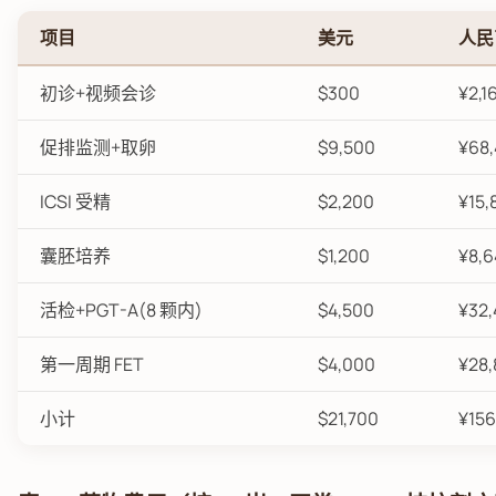
项目
美元
人民
初诊+视频会诊
$300
¥2,1
促排监测+取卵
$9,500
¥68
ICSI 受精
$2,200
¥15,
囊胚培养
$1,200
¥8,6
活检+PGT-A(8 颗内)
$4,500
¥32
第一周期 FET
$4,000
¥28
小计
$21,700
¥156