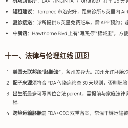
机场到诊所
：LAX→INCINTA（Torrance）打车 25 分钟
短租建议
：Torrance 市治安好，距离诊所 5 英里内 Airb
复诊接送
：诊所提供 5 英里免费班车，需 APP 预约；
中餐馆
：Hawthorne Blvd 上有“海底捞”“锦城里
十一、法律与伦理红线 🇺🇸
美国无联邦级“胚胎法”
，各州差异大。加州允许胚胎冷
配子来源
须符合 FDA 传染病筛查 30 天规则，否则
出生纸
最多可写两位合法 parent，需提前与家庭法律师确认第二
程。
跨境运输胚胎
需 FDA+CDC 双重备案，常温干链运