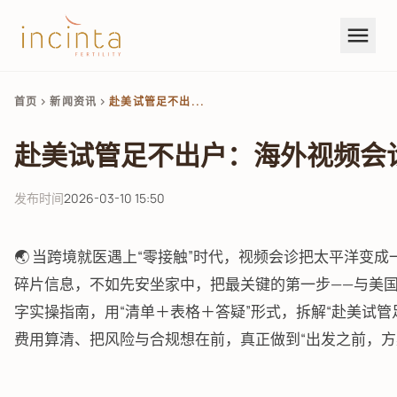
menu
首页
新闻资讯
赴美试管足不出...
chevron_right
chevron_right
赴美试管足不出户：海外视频会
发布时间
2026-03-10 15:50
🌏 当跨境就医遇上“零接触”时代，视频会诊把太平洋变
碎片信息，不如先安坐家中，把最关键的第一步——与美国生
字实操指南，用“清单＋表格＋答疑”形式，拆解“赴美试
费用算清、把风险与合规想在前，真正做到“出发之前，方