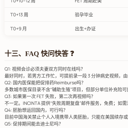
T0+10–12 周
FET 周期赴美
T0+13 周
验孕毕业
T0+9 月
出生+办证
十三、FAQ 快问快答 ❓
Q1: 视频会诊必须夫妻双方同时在线吗？
最好同时，若男方工作忙，可提前录一段 3 分钟病史视频，
Q2: 国内医保能把促排药Reimburse吗？
多数城市医保目录不含“辅助生殖”项目，但部分单位补充险可报
Q3: 如果第一次 FET 失败，第二次再视频吗？
不一定。INCINTA 提供“失败周期复盘”邮件服务，免费；如需深度
Q4: 胚胎想运回国内，可行吗？
目前中国海关禁止个人入境携带人类胚胎，只能在美国续存或选择合规
Q5: 促排期间能去迪士尼吗？