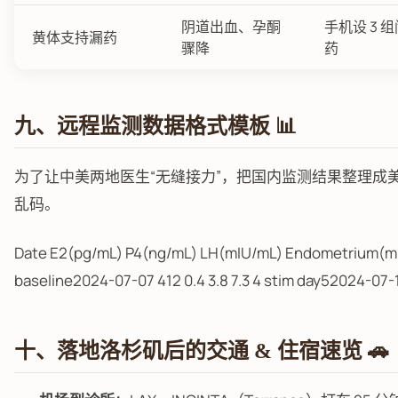
阴道出血、孕酮
手机设 3 
黄体支持漏药
骤降
药
九、远程监测数据格式模板 📊
为了让中美两地医生“无缝接力”，把国内监测结果整理成美
乱码。
Date E2(pg/mL) P4(ng/mL) LH(mIU/mL) Endometrium(mm) 
baseline2024-07-07 412 0.4 3.8 7.3 4 stim day52024-07-10
十、落地洛杉矶后的交通 & 住宿速览 🚗