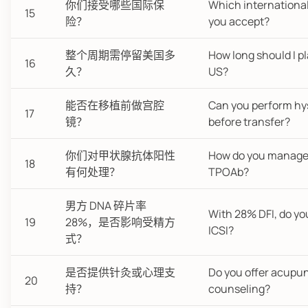
你们接受哪些国际保
Which internationa
15
险？
you accept?
整个周期需停留美国多
How long should I pl
16
久？
US?
能否在移植前做宫腔
Can you perform hy
17
镜？
before transfer?
你们对甲状腺抗体阳性
How do you manage
18
有何处理？
TPOAb?
男方 DNA 碎片率
With 28% DFI, do 
19
28%，是否影响受精方
ICSI?
式？
是否提供针灸或心理支
Do you offer acupun
20
持？
counseling?