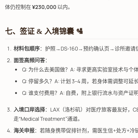
体仍控制在
¥230,000
以内。
七、签证 & 入境锦囊 🛂
材料包顺序
：护照→DS-160→预约确认页→诊所邀
面签高频问答
：
Q: 为什么去美国做？A: 寻求更高实验室技术与个
Q: 停留多久？A: 计划 3–4 周，若身体需调整
Q: 谁支付费用？A: 自费，附上银行流水与资产证
入境口岸选择
：LAX（洛杉矶）对医疗旅客最友好，C
走“Medical Treatment”通道。
海关申报
：若随身携带促排针剂，需医生信+处方+冷链包，X 光后主