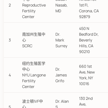
2
Reproductive
Nasab,
1st Fl,
Fertility
MD
Corona, CA
Center
92879
450 N
南加州生殖中
Dr.
Bedford Dr,
3
心
Mark
Beverly
SCRC
Surrey
Hills, CA
90210
纽约生殖医学
660 1st
中心
Dr.
Ave, New
4
NYU Langone
James
York, NY
Fertility
Grifo
10016
Center
130 2nd
波士顿IVF中
Dr. Alan
Ave,
5
心
S.