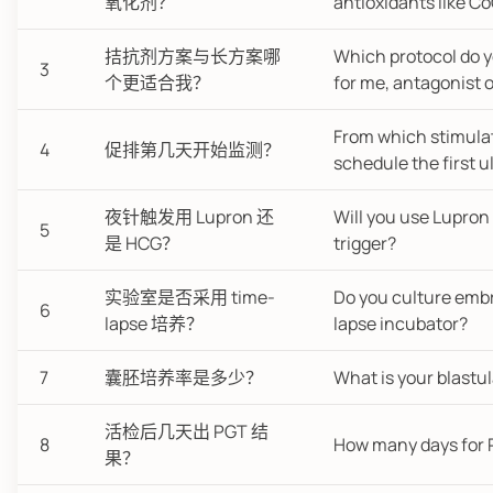
氧化剂？
antioxidants like C
拮抗剂方案与长方案哪
Which protocol do
3
个更适合我？
for me, antagonist o
From which stimulat
4
促排第几天开始监测？
schedule the first 
夜针触发用 Lupron 还
Will you use Lupron
5
是 HCG？
trigger?
实验室是否采用 time-
Do you culture embr
6
lapse 培养？
lapse incubator?
7
囊胚培养率是多少？
What is your blastul
活检后几天出 PGT 结
8
How many days for 
果？