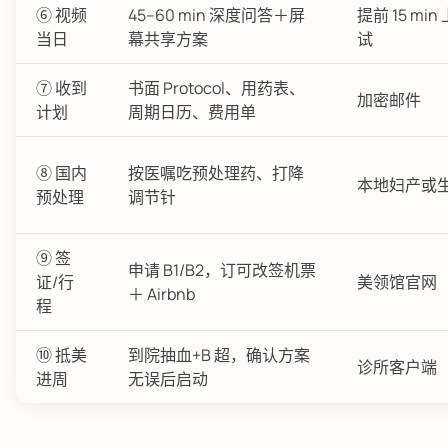
⑥ 视频
45–60 min 深度问答＋屏
提前 15 mi
当日
幕共享方案
试
⑦ 收到
书面 Protocol、用药表、
加密邮件
计划
周期日历、费用单
⑧ 国内
按医嘱吃预处理药、打降
本地妇产或
预处理
调节针
⑨ 签
申请 B1/B2，订可改签机票
证/行
美领馆官网
＋ Airbnb
程
⑩ 抵美
到院抽血+B 超，确认方案
诊所客户端
进周
无误后启动