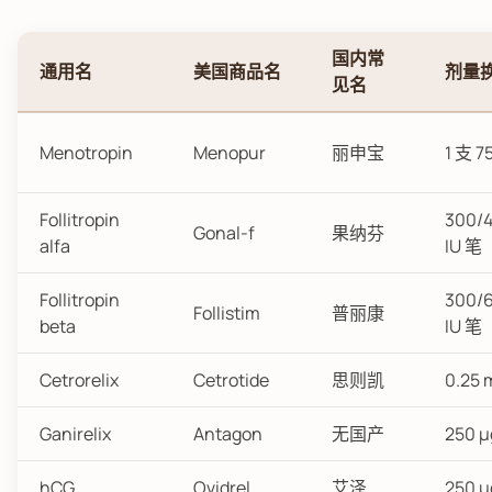
国内常
通用名
美国商品名
剂量
见名
Menotropin
Menopur
丽申宝
1 支 75
Follitropin
300/
Gonal-f
果纳芬
alfa
IU 笔
Follitropin
300/
Follistim
普丽康
beta
IU 笔
Cetrorelix
Cetrotide
思则凯
0.25
Ganirelix
Antagon
无国产
250 
hCG
Ovidrel
艾泽
250 