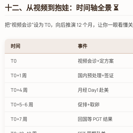
十二、从视频到抱娃：时间轴全景 ⏳
把“视频会诊”设为 T0，向后推演 12 个月，让你一眼看懂
时间
事件
T0
视频会诊+定方案
T0+1 周
国内预处理+签证
T0+4 周
月经 Day1 赴美
T0+5–6 周
促排+取卵
T0+7 周
回国等 PGT 结果