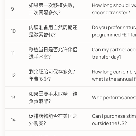
如果第一次移植失败，
How long should I w
9
二次间隔多久？
second transfer?
内膜准备用自然周期还
Do you prefer natura
10
是激素替代？
programmed FET fo
移植当日是否允许伴侣
Can my partner ac
11
进手术室？
transfer day?
剩余胚胎可保存多久？
How long can embry
12
年费多少？
what is the annual 
如果需要手术取精，谁
13
Who performs anest
负责麻醉？
促排药物能否在美国之
Can I purchase sti
14
外购买？
outside the US?