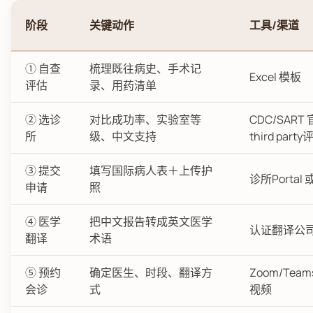
阶段
关键动作
工具/渠道
① 自查
梳理既往病史、手术记
Excel 模板
评估
录、用药清单
② 选诊
对比成功率、实验室等
CDC/SART
所
级、中文支持
third part
③ 提交
填写国际病人表＋上传护
诊所Portal
申请
照
④ 医学
把中文报告转成英文医学
认证翻译公
翻译
术语
⑤ 预约
确定医生、时段、翻译方
Zoom/Tea
会诊
式
视频