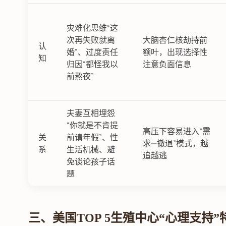
灾难化思维“这
次再失败就离
大脑杏仁核劫持前
认
婚”、过度责任
额叶，出现选择性
知
归因“都怪我以
注意负面信息
前熬夜”
夫妻互相埋怨
“你就是不肯提
高压下容易进入“需
关
前请年假”、性
求—撤退”模式，越
系
生活机械、避
追越逃
免谈论孩子话
题
三、美国TOP 5生殖中心“心理支持