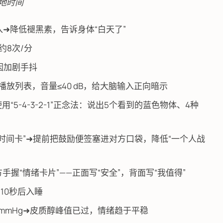
当地时间
入➜降低褪黑素，告诉身体“白天了”
降约8次/分
因加剧手抖
rmations》播放列表，音量≤40 dB，给大脑输入正向暗示
in➜使用“5-4-3-2-1”正念法：说出5个看到的蓝色物体、4种
取精时间卡”➜提前把鼓励便签塞进对方口袋，降低“一个人战
手握“情绪卡片”——正面写“安全”，背面写“我值得”
数，10秒后入睡
76 mmHg➜皮质醇峰值已过，情绪趋于平稳