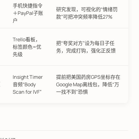
手机快捷指令
研究发现，可视化的“情绪罚
＋PayPal子账
款”可把冲突频率降低27%
户
Trello看板，
把“夸奖对方”设为每日子任
标签颜色=优
务，完成打钩，强化正反馈
先级
Insight Timer
提前把美国药房GPS坐标存在
电
音频“Body
Google Map离线包，降低“万
何
Scan for IVF”
一找不到”恐惧