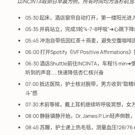
以INCINTA取卵日早晨为例，所有时间均为洛杉矶
05:30 起床，酒店窗帘自动打开，第一缕阳光进
05:35 并肩站立，完成3轮“4-7-8呼吸”➜心跳下
05:45 冲泡自带低因红茶＋燕麦，避免空腹咖啡
06:00 打开Spotify《IVF Positive Affi
06:30 酒店Shuttle前往INCINTA，车程15 m
听到的声音……快速降低杏仁核兴奋
07:00 抵达医院，护士核对腕带，男方收到“
斗”感
07:30 术前等候，戴上耳机继续听呼吸冥想，女方
08:00 静脉镇静开始，Dr. James P. Lin轻声倒
08:45 苏醒，护士递上热毛毯，测量血压128/