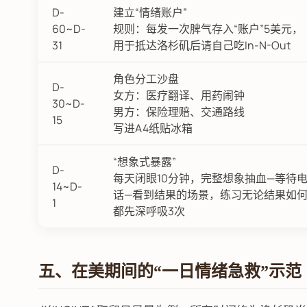
D-
建立“情绪账户”
60~D-
规则：每发一次脾气存入“账户”5美元，
31
用于抵达洛杉矶后请自己吃In-N-Out
角色分工沙盘
D-
女方：医疗翻译、用药闹钟
30~D-
男方：保险理赔、交通路线
15
写进A4纸贴冰箱
“想象式暴露”
D-
每天闭眼10分钟，完整想象抽血—等待
14~D-
话—看到结果的场景，练习无论结果如
1
都先深呼吸3次
五、在美期间的“一日情绪急救”示范