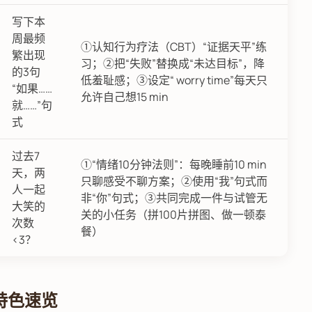
写下本
周最频
①认知行为疗法（CBT）“证据天平”练
繁出现
习；②把“失败”替换成“未达目标”，降
的3句
低羞耻感；③设定“ worry time”每天只
“如果……
允许自己想15 min
就……”句
式
过去7
①“情绪10分钟法则”：每晚睡前10 min
天，两
只聊感受不聊方案；②使用“我”句式而
人一起
非“你”句式；③共同完成一件与试管无
大笑的
关的小任务（拼100片拼图、做一顿泰
次数
餐）
<3？
”特色速览