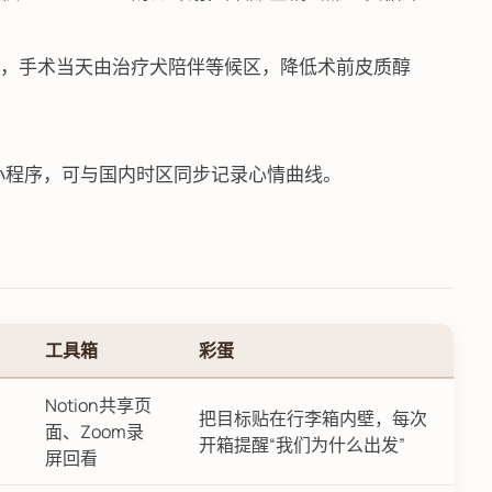
）
port Dog”，手术当天由治疗犬陪伴等候区，降低术前皮质醇
小程序，可与国内时区同步记录心情曲线。
工具箱
彩蛋
Notion共享页
把目标贴在行李箱内壁，每次
面、Zoom录
开箱提醒“我们为什么出发”
屏回看