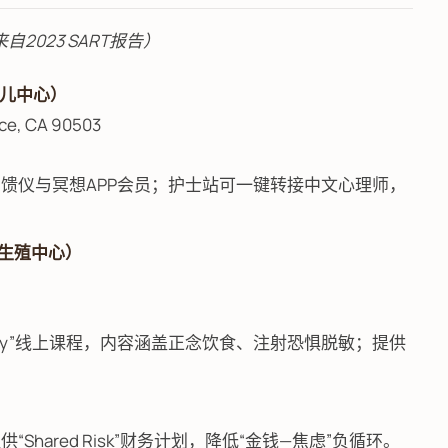
2023 SART报告）
试管婴儿中心）
ce, CA 90503
备生物反馈仪与冥想APP会员；护士站可一键转接中文心理师，
国RFC生殖中心）
rtility”线上课程，内容涵盖正念饮食、注射恐惧脱敏；提供
hared Risk”财务计划，降低“金钱—焦虑”负循环。