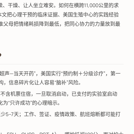
持续、干燥、让人坐立难安。如何在横跨11,000公里的求
？本文把心理干预的临床证据、美国生殖中心的实践经验
助准父母把情绪耗损降到最低，把同心协力的力量放到最
？
超声—当天开药”，美国实行“预约制＋分级诊疗”，第一
构，信息碎片化让人容易“脑补”风险。
美元，不含机票住宿，一旦取消启动，已支付的实验室启动
为“只许成功”的心理暗示。
至少5–7天；工作、签证、疫情政策、航班熔断都可能打