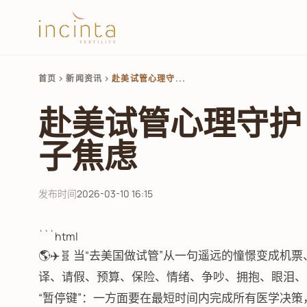
首页
新闻资讯
赴美试管心理守...
chevron_right
chevron_right
赴美试管心理守护
子焦虑
发布时间
2026-03-10 16:15
```html
🌎✈️🧬 当“去美国做试管”从一句遥远的憧憬变
译、请假、预算、保险、情绪、争吵、拥抱、眼泪、
“暂停键”：一方面要在最短时间内完成所有医学决