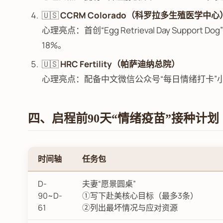
🇺🇸
CCRM Colorado（科罗拉多生殖医学中心
心理亮点：首创“Egg Retrieval Day Sup
18%。
🇺🇸
HRC Fertility（帕萨迪纳总院）
心理亮点：配备中文微信公众号“每日情绪打卡”
四、启程前90天“情绪疫苗”接种计划
时间轴
任务包
D-
夫妻“愿景圆桌”
90~D-
①写下赴美核心目标（最多3条）
61
②列出最坏情况与应对资源