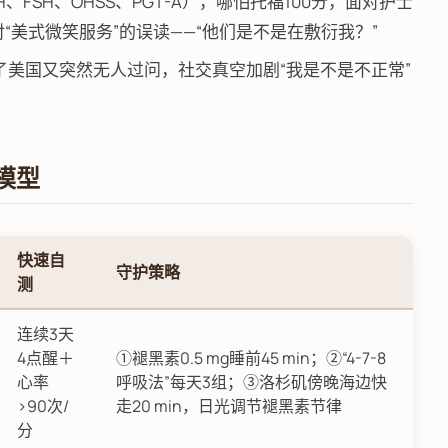
、FSH、OHSS、PGT-A），哪怕托福100分，面对护士
“美式微笑服务”的误读——“他们是不是在敷衍我？”
了美国又突然无人过问，社交真空加剧“我是不是不正常”
模型
快速自
守护策略
测
连续3天
4点醒＋
①褪黑素0.5 mg睡前45 min；②“4-7-8
心率
呼吸法”每天3组；③洛杉矶傍晚海边快
>90次/
走20 min，日光调节褪黑素节律
分