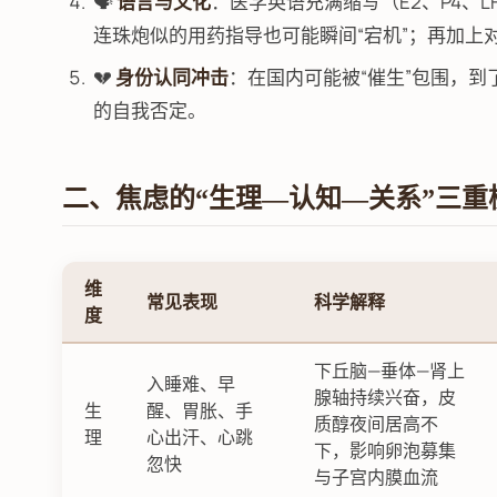
🗣️
语言与文化
：医学英语充满缩写（E2、P4、LH
连珠炮似的用药指导也可能瞬间“宕机”；再加上对
💔
身份认同冲击
：在国内可能被“催生”包围，到
的自我否定。
二、焦虑的“生理—认知—关系”三重
维
常见表现
科学解释
度
下丘脑—垂体—肾上
入睡难、早
腺轴持续兴奋，皮
生
醒、胃胀、手
质醇夜间居高不
理
心出汗、心跳
下，影响卵泡募集
忽快
与子宫内膜血流