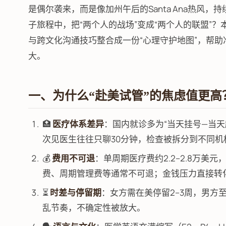
是偶尔袭来，而是像加州午后的Santa Ana热风，
子旅程中，把“两个人的战场”变成“两个人的联盟”
与跨文化沟通技巧整合成一份“心理守护地图”，帮
大。
一、为什么“赴美试管”的焦虑值更高
🏥
医疗体系差异
：国内就诊多为“当天挂号—当天
次见医生往往只聊30分钟，检查被拆分到不同机
💰
费用不可退
：单周期医疗费约2.2–2.8万
费、周期管理费等通常不可退；金钱压力直接转化
⏳
时差与停留期
：女方需在美停留2–3周，男方
乱节奏，不确定性被放大。