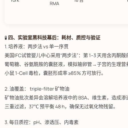
York
18 台
RMA
🧪
四、实验室黑科技幕后：耗材、质控与验证
1. 培养液：两步法 vs 单一序贯
美国IFC试管婴儿中心采用“两步法”：第 1–3 天用含丙酮
葡萄糖、谷氨酰胺的囊胚液，模拟输卵管→子宫的生理营
小鼠 1-Cell 毒检，囊胚形成率 ≥85% 方可放行。
2. 油覆盖： triple-filter 矿物油
矿物油批次差异会溶解培养液中的 BSA、维生素，造成渗透压
三重过滤，37℃ 预平衡 48 h，确保无过氧化物残留。
3. 每日质控：pH、渗透压、内毒素