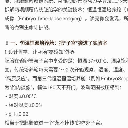
舱、胚胎延时成像系统、AI 驱动的形态动力学算法……今
拆解两项颠覆传统胚胎学的关键技术：恒温恒湿培养舱（Time-l
成像（Embryo Time-lapse Imaging）。读完你会发现
断的微观生命守护战。
🧬
一、恒温恒湿培养舱：把“子宫”搬进了实验室
1. 设计哲学：让胚胎“零感知”外界
胚胎在输卵管与子宫中享受的是：恒温 37±0.1℃、湿度饱
变。传统培养箱每天需要 1～2 次开箱观察，温度、湿度
“高原反应”。而第三代恒温恒湿培养舱（例如 EmbryoScope+
为“舱内摄像”，箱体 180 天不开门，波动范围被压缩到：
• 温度 ±0.05℃
• 相对湿度 ±0.3%
• pH ±0.02
相当于把胚胎放进一个“永不掉线”的体外子宫。