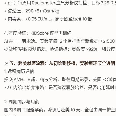
• pH：每周用 Radiometer 血气分析仪抽检，目标 7.25–7.
• 渗透压：290 ±5 mOsm/kg
• 内毒素：<0.05 EU/mL，高于欧盟标准 10 倍
4. 年度验证：KIDScore 模型再训练
AI 并非一劳永逸。实验室每 12 个月把当年新数据（≥15
据漂移”导致预测偏差。验证指标：灵敏度 >92%，特异度 >
🛫
五、赴美就医流程：从初诊到移植，实验室环节全透明
1. 远程病历评估
提交 AMH、B 超、精液分析、既往周期记录，美国IFC试管婴儿中心
72 h 内给出培养策略：是否建议囊胚培养、是否启用延
2. 周期同步与用药
国内 3 周口服避孕药，降调后赴美 10 天，全程由同一