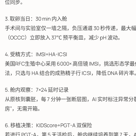
位同步。
3. 取卵当日：30 min 内入舱
手术间与实验室仅一墙之隔，负压通道 30 秒传递，最大
（OCCC）立即放入 37℃ 预平衡皿，减少 pH 波动。
4. 受精方式：IMSI+HA-ICSI
美国RFC生殖中心采用 6000× 高倍镜 IMSI，挑选形
法，只选与 HA 结合的成熟精子行 ICSI，降低 DNA 碎片率
5. 舱内观察：7×24 延时记录
从原核到囊胚，每 7 分钟一张断层图，AI 实时标注异常
房”，无需开箱。
6. 移植决策：KIDScore+PGT-A 双保险
若进行 PGT-A，第 5 天活检后，舱内继续培养到第 7 