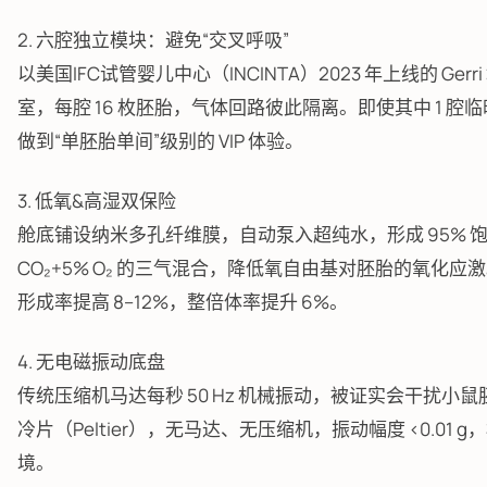
2. 六腔独立模块：避免“交叉呼吸”
以美国IFC试管婴儿中心（INCINTA）2023 年上线的 Ger
室，每腔 16 枚胚胎，气体回路彼此隔离。即使其中 1 腔
做到“单胚胎单间”级别的 VIP 体验。
3. 低氧&高湿双保险
舱底铺设纳米多孔纤维膜，自动泵入超纯水，形成 95% 饱和
CO₂+5% O₂ 的三气混合，降低氧自由基对胚胎的氧化
形成率提高 8–12%，整倍体率提升 6%。
4. 无电磁振动底盘
传统压缩机马达每秒 50 Hz 机械振动，被证实会干扰
冷片（Peltier），无马达、无压缩机，振动幅度 <0.01
境。