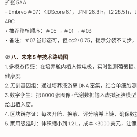
扩张 5AA
– Embryo #07：KIDScore 6.1，tPNf 26.8 h，t2 28.5 
4BC
• 推荐移植顺序：#05 → #01 → #03
• 备注：#07 虽形态可，但 cc2<0.75，提示分裂不同
🧭
八、未来 5 年技术路线图
1. 多模态传感：在培养舱内植入微电极，实时监测葡萄
健康度。
2. 无创基因组：通过培养液游离 DNA 富集，结合单细胞测
3. 数字孪生：把 8000 张图像+代谢数据输入虚拟胚胎模型，5
给出植入窗。
4. 区块链存证：每次开舱、换液、评分哈希上链，确保
5. 家用级延时：体积缩小到 1.2 L，成本 <3000 美