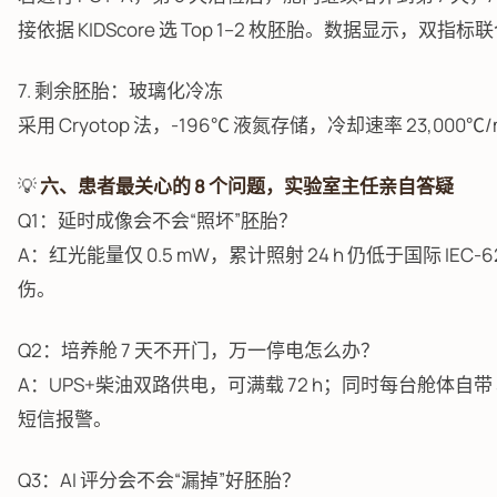
接依据 KIDScore 选 Top 1–2 枚胚胎。数据显示，双指
7. 剩余胚胎：玻璃化冷冻
采用 Cryotop 法，-196℃ 液氮存储，冷却速率 23,000℃
💡
六、患者最关心的 8 个问题，实验室主任亲自答疑
Q1：延时成像会不会“照坏”胚胎？
A：红光能量仅 0.5 mW，累计照射 24 h 仍低于国际 IEC-62
伤。
Q2：培养舱 7 天不开门，万一停电怎么办？
A：UPS+柴油双路供电，可满载 72 h；同时每台舱体自带 
短信报警。
Q3：AI 评分会不会“漏掉”好胚胎？