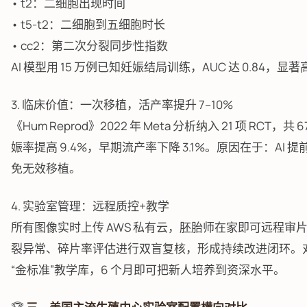
• t2：二细胞出现时间
• t5-t2：二细胞到五细胞时长
• cc2：第二次分裂同步性指数
AI 模型用 15 万例已知妊娠结局训练，AUC 达 0.84，显著
3. 临床价值：一次移植，活产率提升 7–10%
《Hum Reprod》2022 年 Meta 分析纳入 21 项 RC
娠率提高 9.4%，早期流产率下降 3.1%。原因在于：AI 提
免无效移植。
4. 实验室管理：远程质控+教学
所有图像实时上传 AWS 私有云，胚胎师在家即可远程审片
裂异常、碎片率评估进行双盲复核，形成持续改进闭环。对 tra
“金标准”教学库，6 个月即可把新人培养到资深水平。