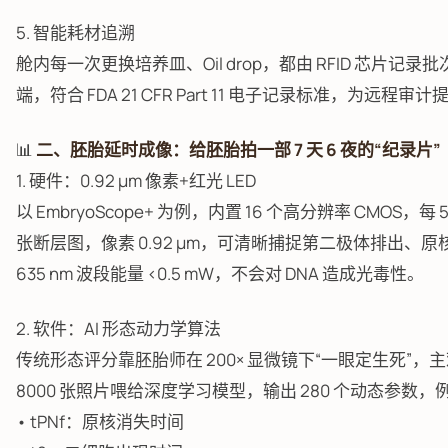
5. 智能耗材追溯
舱内每一次更换培养皿、Oil drop，都由 RFID 芯片
端，符合 FDA 21 CFR Part 11 电子记录标准，为远程
📊
二、胚胎延时成像：给胚胎拍一部 7 天 6 夜的“纪录片”
1. 硬件：0.92 μm 像素+红光 LED
以 EmbryoScope+ 为例，内置 16 个高分辨率 CMOS，每
张断层图，像素 0.92 μm，可清晰捕捉第二极体排出、
635 nm 波段能量 <0.5 mW，不会对 DNA 造成光毒性。
2. 软件：AI 形态动力学算法
传统形态评分靠胚胎师在 200× 显微镜下“一眼定生死”
8000 张照片喂给深度学习模型，输出 280 个动态参数，
• tPNf：原核消失时间