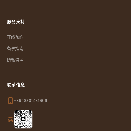
服务支持
在线预约
备孕指南
隐私保护
联系信息
phone_iphone
+86 18301481609
qr_code_2