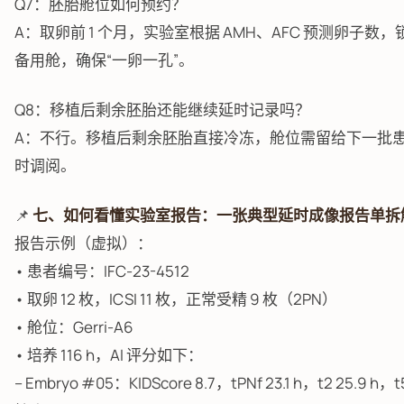
Q7：胚胎舱位如何预约？
A：取卵前 1 个月，实验室根据 AMH、AFC 预测卵子数，
备用舱，确保“一卵一孔”。
Q8：移植后剩余胚胎还能继续延时记录吗？
A：不行。移植后剩余胚胎直接冷冻，舱位需留给下一批
时调阅。
📌
七、如何看懂实验室报告：一张典型延时成像报告单拆
报告示例（虚拟）：
• 患者编号：IFC-23-4512
• 取卵 12 枚，ICSI 11 枚，正常受精 9 枚（2PN）
• 舱位：Gerri-A6
• 培养 116 h，AI 评分如下：
– Embryo #05：KIDScore 8.7，tPNf 23.1 h，t2 25.9 