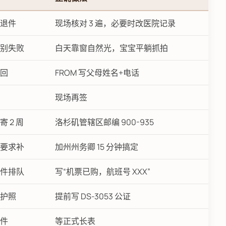
退件
现场核对 3 遍，必要时改医院记录
别失败
白天靠窗自然光，宝宝平躺抓拍
回
FROM 写父母姓名+电话
现场再签
 2 周
洛杉矶管辖区邮编 900-935
要求补
加州州务卿 15 分钟搞定
件排队
写“机票已购，航班号 XXX”
护照
提前写 DS-3053 公证
件
等正式长表