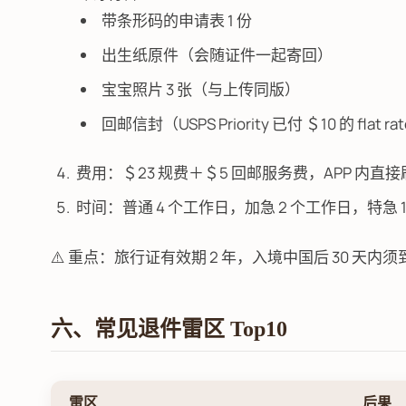
带条形码的申请表 1 份
出生纸原件（会随证件一起寄回）
宝宝照片 3 张（与上传同版）
回邮信封（USPS Priority 已付 ＄10 的 flat ra
费用：＄23 规费＋＄5 回邮服务费，APP 内直接刷
时间：普通 4 个工作日，加急 2 个工作日，特急
⚠️ 重点：旅行证有效期 2 年，入境中国后 30 
六、常见退件雷区 Top10
雷区
后果