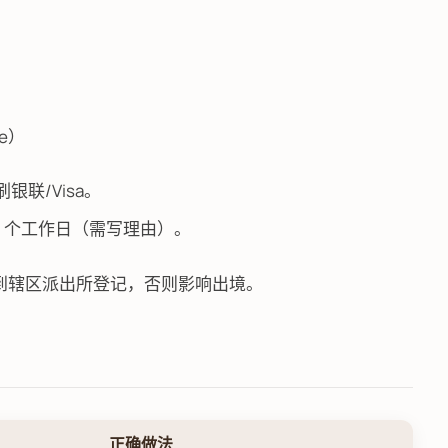
te）
银联/Visa。
 1 个工作日（需写理由）。
天内须到辖区派出所登记，否则影响出境。
正确做法