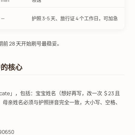
min
领馆
—
护照 3-5 天、旅行证 4 个工作日，可加急
期前 28 天开始刷号最稳妥。
心中的核心
Certificate」，包括：宝宝姓名（想好再写，改一次 ＄23 且
意：母亲姓名必须与护照拼音完全一致，大小写、空格、
 90650