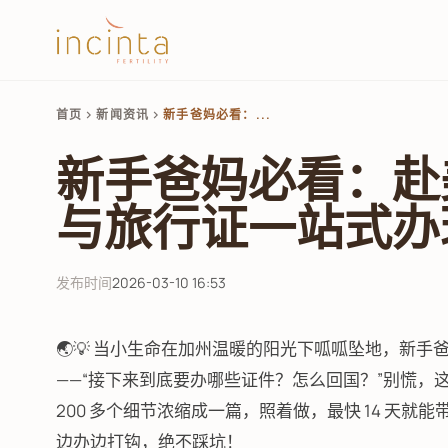
首页
新闻资讯
新手爸妈必看：...
chevron_right
chevron_right
新手爸妈必看：赴
与旅行证一站式办
发布时间
2026-03-10 16:53
🌏💡 当小生命在加州温暖的阳光下呱呱坠地，新
——“接下来到底要办哪些证件？怎么回国？”别慌
200 多个细节浓缩成一篇，照着做，最快 14 天就能
边办边打钩，绝不踩坑！