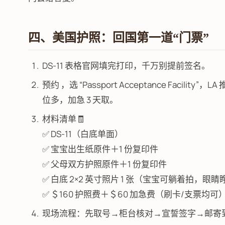
四、美国护照：回国第一道“门票”
DS-11 表格官网填完打印，千万别提前签名。
预约 ，选 “Passport Acceptance Facility”，L
位多，加急 3 天取。
材料清单🧾
✅ DS-11（白底单面）
✅ 宝宝出生纸原件＋1 份复印件
✅ 父母双方护照原件＋1 份复印件
✅ 白底 2×2 英寸照片 1 张（宝宝可躺着拍，眼睛
✅ ＄160 护照费＋＄60 加急费（刷卡/支票均可
现场流程：先取号→柜台核对→宣誓签字→邮寄到