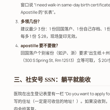
窗口说 “I need walk-in same-day birth ce
Apostille 的“长表”。
多领几份？
建议最少 3 份：1 份回国落户、1 份自己存档、
每多 1 份 ＄28，现场复印无效。
apostille 要不要做？
回国落户个别省份（如沪、浙）要求“出生纸＋州务卿
（300 S Spring St, Rm 12513）立等可取，＄2
三、社安号 SSN：躺平就能收
医院在出生登记表里有一栏 “Do you want to apply
写的住址（一定是可收信的地址！）。如果没收到，写
内会给答复。