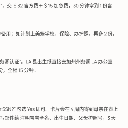
rtificate”，交 ＄32 官方费＋＄15 加急费，30 分钟拿到 1 份含
1 份备用；如计划上美籍学校、保险、办护照，再多 2 份。
认证”。LA 县出生纸直接去加州州务卿 LA 办公室
0/份，全程 15 分钟。
 for SSN?” 勾选 Yes 即可。卡片会在 4 周内寄到母亲在表上
邮件给 注明宝宝全名、出生日期、父母护照号，3 天