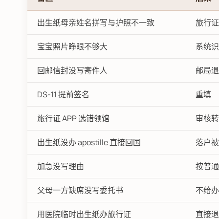
出生纸母亲姓名拼写与护照不一致
旅行证
宝宝照片睁眼不够大
系统识
回邮信封没写寄件人
邮局退
DS-11 提前签名
重填
旅行证 APP 选错领馆
审核转寄
出生纸没办 apostille 直接回国
落户被
加急没写理由
按普通
父母一方缺席没写委托书
不给办
用医院临时出生纸办旅行证
直接退