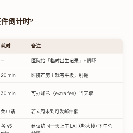
件倒计时”
耗时
备注
—
医院给「临时出生记录」+ 脚环
20 min
医院产房里就有平板，别拖
30 min
可办加急（extra fee）当天取
免申请
若 4 周未到可发邮件催
各 45
建议约同一天上午 LA 联邦大楼+下午总