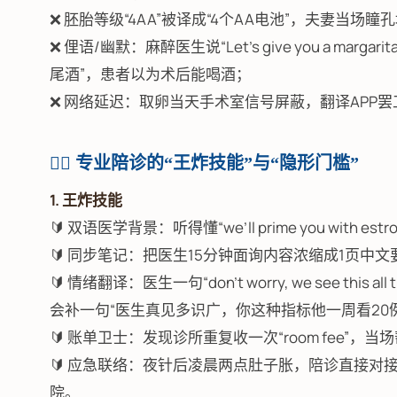
❌ 胚胎等级“4AA”被译成“4个AA电池”，夫妻当场瞳
❌ 俚语/幽默：麻醉医生说“Let’s give you a marga
尾酒”，患者以为术后能喝酒；
❌ 网络延迟：取卵当天手术室信号屏蔽，翻译APP
👩‍⚕️ 专业陪诊的“王炸技能”与“隐形门槛”
1. 王炸技能
🔰 双语医学背景：听得懂“we’ll prime you wit
🔰 同步笔记：把医生15分钟面询内容浓缩成1页中
🔰 情绪翻译：医生一句“don’t worry, we see th
会补一句“医生真见多识广，你这种指标他一周看20例
🔰 账单卫士：发现诊所重复收一次“room fee”，当
🔰 应急联络：夜针后凌晨两点肚子胀，陪诊直接对接
院。