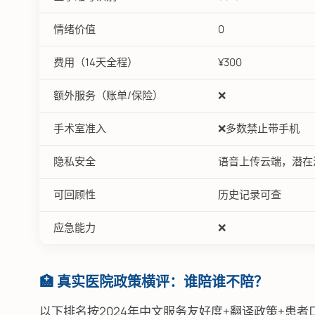
情绪价值
0
费用（14天全程）
¥300
额外服务（账单/保险）
❌
手术室准入
❌多数禁止带手机
隐私安全
语音上传云端，潜在
可回顾性
历史记录可查
应急能力
❌
🏥 真实医院政策横评：谁陪谁不陪？
以下排名按2024年中文服务友好度+翻译政策+患者口碑综合