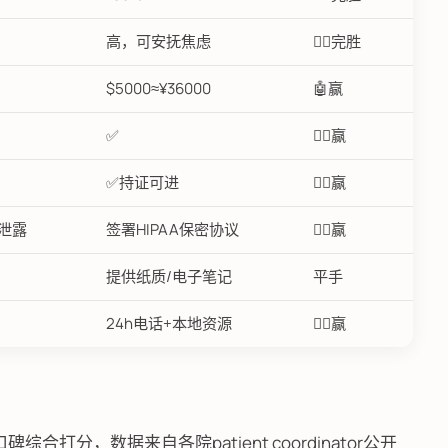
高，可安抚焦虑
👩‍⚕️完胜
$5000≈¥36000
🤖赢
✅
👩‍⚕️赢
✅持证可进
👩‍⚕️赢
泄露
签署HIPAA保密协议
👩‍⚕️赢
提供纸质/电子笔记
平手
24h电话+本地资源
👩‍⚕️赢
打分，数据来自各院patient coordinator公开