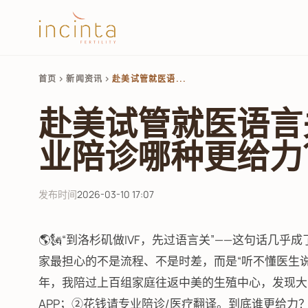
首页
新闻资讯
赴美试管就医语...
chevron_right
chevron_right
赴美试管就医语言关，
业陪诊哪种更给力
发布时间
2026-03-10 17:07
🌎🗽“到洛杉矶做IVF，先过语言关”——这句话
家最担心的不是流程、不是时差，而是“听不懂医生说什
年，我陪过上百组家庭往返中美的生殖中心，发现大
APP；②花钱请专业陪诊/医疗翻译。到底谁更给力？