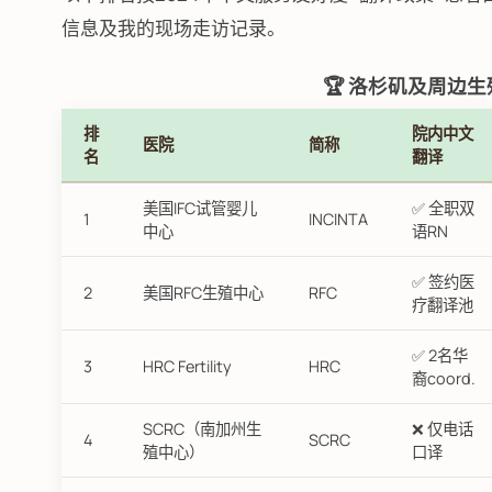
信息及我的现场走访记录。
🏆 洛杉矶及周边
排
院内中文
医院
简称
名
翻译
美国IFC试管婴儿
✅ 全职双
1
INCINTA
中心
语RN
✅ 签约医
2
美国RFC生殖中心
RFC
疗翻译池
✅ 2名华
3
HRC Fertility
HRC
裔coord.
SCRC（南加州生
❌ 仅电话
4
SCRC
殖中心）
口译