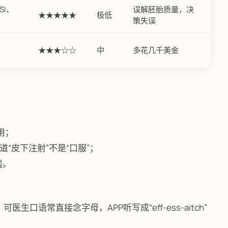
CSI、
误解胚胎质量，决
★★★★★
极低
策失误
★★★☆☆
中
多花几千美金
用；
“皮下注射”不是“口服”；
钱。
生口语常直接念字母，APP听写成“eff-ess-aitch”