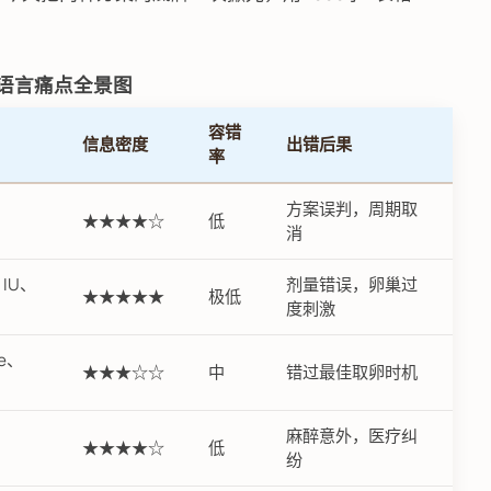
管语言痛点全景图
容错
信息密度
出错后果
率
、
方案误判，周期取
★★★★☆
低
消
、IU、
剂量错误，卵巢过
★★★★★
极低
度刺激
le、
★★★☆☆
中
错过最佳取卵时机
麻醉意外，医疗纠
★★★★☆
低
纷