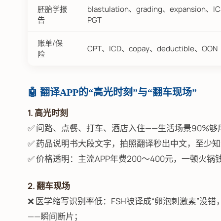
胚胎学报
blastulation、grading、expansion、I
告
PGT
账单/保
CPT、ICD、copay、deductible、OON
险
🤖 翻译APP的“高光时刻”与“翻车现场”
1. 高光时刻
✅ 问路、点餐、打车、酒店入住——生活场景90%够
✅ 药品说明书大段文字，拍照翻译秒出中文，至少知道
✅ 价格透明：主流APP年费200～400元，一顿火锅
2. 翻车现场
❌ 医学缩写识别率低：FSH被译成“卵泡刺激素”没错，可医
——瞬间断片；