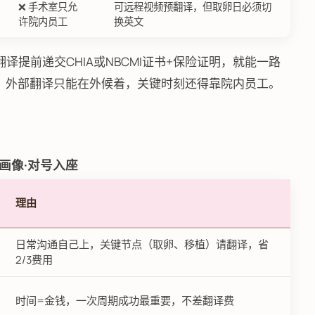
❌ 手术室只允
可远程视频预翻译，但取卵日必须切
许院内员工
换英文
只要翻译提前递交CHIA或NBCMI证书+保险证明，就能一路
禁区，外部翻译只能在外候着，关键时刻还得靠院内员工。
型画像·对号入座
理由
日常沟通自己上，关键节点（取卵、移植）请翻译，省
2/3费用
时间=金钱，一次周期成功最重要，不差翻译费