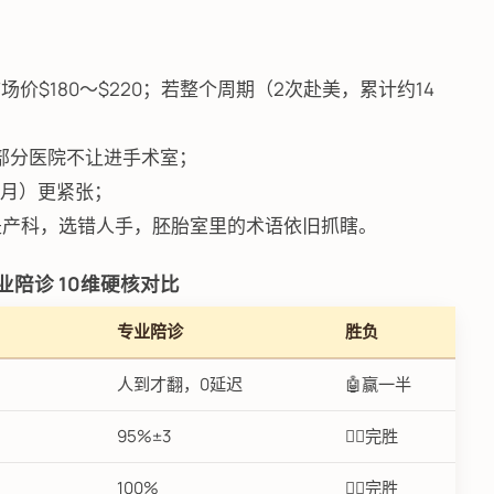
价$180～$220；若整个周期（2次赴美，累计约14
否则部分医院不让进手术室；
9月）更紧张；
是产科，选错人手，胚胎室里的术语依旧抓瞎。
 专业陪诊 10维硬核对比
专业陪诊
胜负
人到才翻，0延迟
🤖赢一半
95%±3
👩‍⚕️完胜
100%
👩‍⚕️完胜