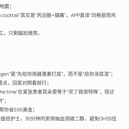
孔地震；
rita cocktail”其实是“丙泊酚+镇痛”，APP直译“玛格丽塔鸡
罢工，只剩尴尬微笑。
h estrogen”是“先给你用雌激素打底”，而不是“给你涂底漆”；
文要点，回家对照看就行；
is all the time”在紧张患者耳朵里等于“完了我很特殊”，陪诊
”；
场帮你省595美金；
值班护士，30分钟内安排抽血测雌二醇，避免OHSS住