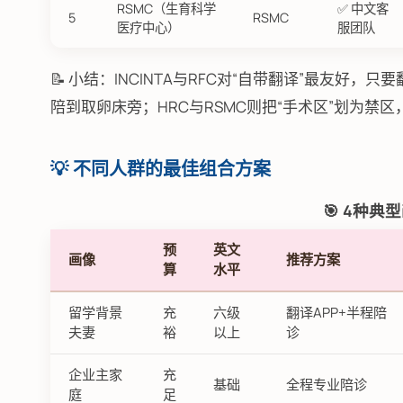
RSMC（生育科学
✅ 中文客
5
RSMC
医疗中心）
服团队
📝 小结：INCINTA与RFC对“自带翻译”最友好，
陪到取卵床旁；HRC与RSMC则把“手术区”划为
💡 不同人群的最佳组合方案
🎯 4种典
预
英文
画像
推荐方案
算
水平
留学背景
充
六级
翻译APP+半程陪
夫妻
裕
以上
诊
企业主家
充
基础
全程专业陪诊
庭
足