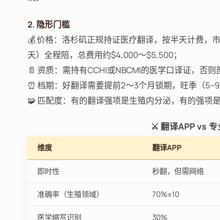
2. 隐形门槛
💰 价格：洛杉矶正规持证医疗翻译，按半天计费，市场
天）全程陪，总费用约$4,000～$5,500；
📄 资质：需持有CCHI或NBCMI的医学口译证，
⏰ 档期：好翻译需要提前2～3个月锁期，旺季（5–
🧩 匹配度：有的翻译强项是生殖内分泌，有的强项
⚔️ 翻译APP vs
维度
翻译APP
即时性
秒翻，但需网络
准确率（生殖领域）
70%±10
医学缩写识别
30%