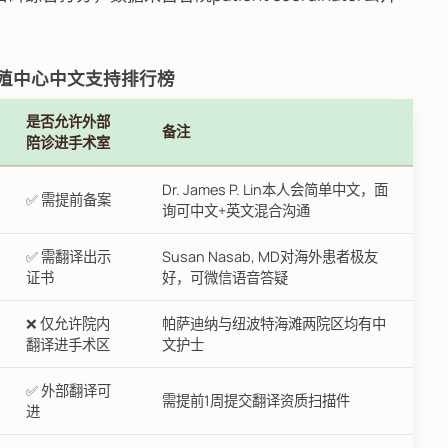
生殖中心中文支持排行榜
是否允许外部
备注
陪诊进手术室
Dr. James P. Lin本人会简单中文，面
✅ 需提前备案
询可中文+英文混合沟通
✅ 需翻译出示
Susan Nasab, MD对海外患者极友
证书
好，可微信语音答疑
❌ 仅允许院内
帕萨迪纳与纽波特海滩两院区均有中
翻译进手术区
文护士
✅ 外部翻译可
需提前1周提交翻译资质扫描件
进