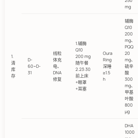
250
mg
辅酶
Q10
200
mg、
1.辅酶
PQQ
Q10
线粒
Oura
20
1.
200 mg
D-
体充
Ring
mg、
清
随午餐
60~D-
电、
深睡
硫辛
库
2.23:30
31
DNA
≥1.5
酸
存
前上床
修复
h
300
+眼罩
mg、
+耳塞
甲基
叶酸
800
µg
DHA
1000