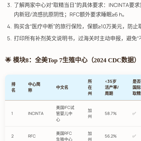
了解两家中心对“取精当日”的具体要求：INCINTA要求
内新冠/流感抗原阴性；RFC额外要求睡眠≥6 h。
购买含“医疗中断”的旅行保险，保额≥10万美元，防
打印所有补剂英文说明书，过海关时主动申报，避免“
🌟 模块8：全美Top 7生殖中心（2024 CDC数据）
所
<35岁
是否
排
中心简
中文名
在
活产率/
国际
名
称
州
周期
取精
美国IFC试
加
1
INCINTA
管婴儿中
58.7%
✅
州
心
美国RFC
加
2
RFC
56.2%
✅
生殖中心
州