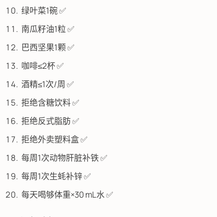
绿叶菜1碗 ✅
南瓜籽油1粒 ✅
巴西坚果1颗 ✅
咖啡≤2杯 ✅
酒精≤1次/周 ✅
拒绝含糖饮料 ✅
拒绝反式脂肪 ✅
拒绝外卖塑料盒 ✅
每周1次动物肝脏补铁 ✅
每周1次生蚝补锌 ✅
每天喝够体重×30 mL水 ✅