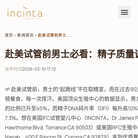
menu
首页
新闻资讯
赴美试管前男士...
chevron_right
chevron_right
赴美试管前男士必看：精子质量
发布时间
2026-03-10 17:12
🌱 赴美试管前，男士的“起跑线”不在取精室，而在过去9
顿餐食、每一次挥汗。美国顶尖生殖中心的数据显示，男
的比例已升至45%，而精子DNA碎片率（DFI）每升高1
7.3%。想在美国IFC试管婴儿中心（INCINTA，Dr. James P. 
Hawthorne Blvd, Torrance CA 90503）或美国RFC生殖
Nasab，400 E Rincon St, Corona CA 92879）