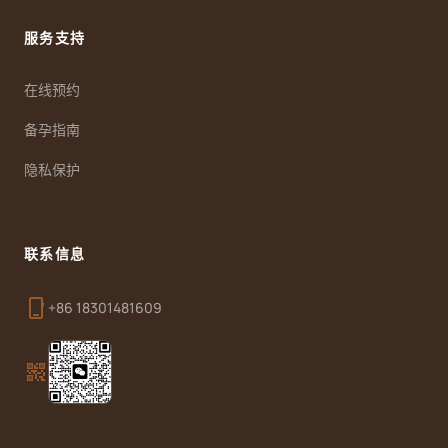
服务支持
在线预约
备孕指南
隐私保护
联系信息
phone_iphone
+86 18301481609
qr_code_2