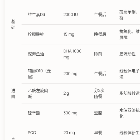
提高睾酮、
维生素D3
2000 IU
午餐后
疫
基
础
抗氧化、维
柠檬酸锌
15 mg
晚餐后
屏障
DHA 1000
深海鱼油
睡前
膜流动性
mg
辅酶Q10（泛
线粒体电子
200 mg
午餐后
醌）
递
进
乙酰左旋肉
分2次
2 g
脂肪酸转运
阶
碱
随餐
水油双溶抗
硫辛酸
300 mg
空腹
化
PQQ
20 mg
早餐
线粒体新生
高