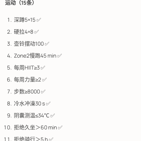
运动（15条）
深蹲5×15 ✅
硬拉4×8 ✅
壶铃摆动100 ✅
Zone2慢跑45 min ✅
每周HIIT≥3 ✅
每周力量≥2 ✅
步数≥8000 ✅
冷水冲澡30 s ✅
阴囊测温≤34℃ ✅
拒绝久坐＞60 min ✅
拒绝骑行＞5 h ✅