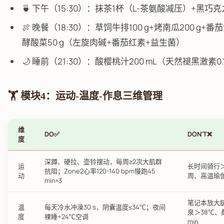
🍵 下午（15:30）：抹茶1杯（L-茶氨酸减压）+黑巧克力≥
🍖 晚餐（18:30）：草饲牛排100 g+烤南瓜200 g
酵酸菜50 g（左旋肉碱+番茄红素+益生菌）
🌙 睡前（21:30）：酸樱桃汁200 mL（天然褪黑激素0.
🏋️ 模块4：运动-温度-作息三维管理
维
DO✅
DON'T❌
度
深蹲、硬拉、壶铃摆动，每周≥2次大肌群
运
长时间骑行＞5
抗阻；Zone2心率120-140 bpm慢跑45
动
周、高温瑜伽
min×3
笔记本放大
温
每天冷水冲澡30 s，阴囊温度≤34℃；夜间
泉＞38℃、
度
裸睡+24℃空调
min