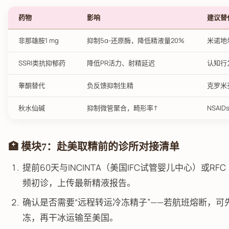
药物
影响
建议替
非那雄胺1 mg
抑制5α-还原酶，降低精液量20%
米诺地
SSRI类抗抑郁药
降低PR活力、射精延迟
认知行
睾酮替代
负反馈抑制生精
克罗米芬
秋水仙碱
抑制微管聚合，畸形率↑
NSAI
🏥 模块7：赴美取精前的诊所对接清单
提前60天与INCINTA（美国IFC试管婴儿中心）或RF
频初诊，上传最新精液报告。
确认是否需要“远程转运冷冻精子”——若航班熔断，
冻，再干冰运输至美国。