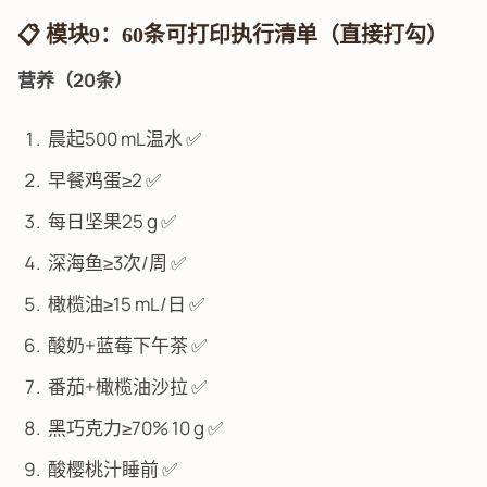
📋 模块9：60条可打印执行清单（直接打勾）
营养（20条）
晨起500 mL温水 ✅
早餐鸡蛋≥2 ✅
每日坚果25 g ✅
深海鱼≥3次/周 ✅
橄榄油≥15 mL/日 ✅
酸奶+蓝莓下午茶 ✅
番茄+橄榄油沙拉 ✅
黑巧克力≥70% 10 g ✅
酸樱桃汁睡前 ✅