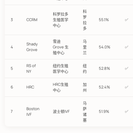
科
科罗拉多
罗
3
CCRM
生殖医学
55.1%
✅
拉
中心
多
雪迪
马
Shady
4
Grove 生
里
54.0%
✅
Grove
殖中心
兰
RS of
纽约生殖
纽
5
52.8%
✅
NY
医学中心
约
HRC生殖
加
6
HRC
52.4%
✅
中心
州
马
Boston
萨
7
波士顿IVF
51.9%
✅
IVF
诸
塞