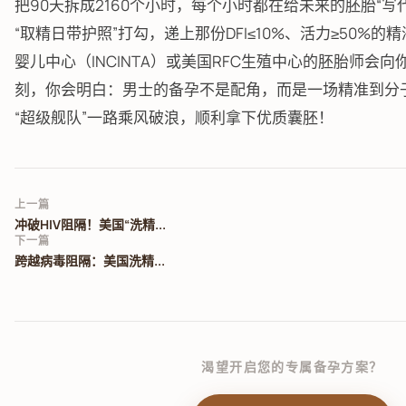
把90天拆成2160个小时，每个小时都在给未来的胚胎“写
“取精日带护照”打勾，递上那份DFI≤10%、活力≥50%的
婴儿中心（INCINTA）或美国RFC生殖中心的胚胎师会
刻，你会明白：男士的备孕不是配角，而是一场精准到分
“超级舰队”一路乘风破浪，顺利拿下优质囊胚！
上一篇
冲破HIV阻隔！美国“洗精...
下一篇
跨越病毒阻隔：美国洗精...
渴望开启您的专属备孕方案？