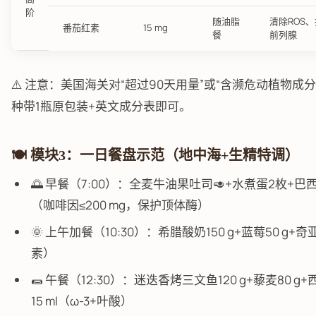
阶
随油脂
清除ROS、
番茄红素
15 mg
餐
前列腺
⚠️ 注意：美国海关对“超过90天用量”或“含濒危动植物成
种带1瓶原包装+英文成分表即可。
🍽️ 模块3：一日餐盘示范（地中海+生精特调）
🌅 早餐（7:00）：全麦牛油果吐司🥑+水煮蛋2枚+巴
（咖啡因≤200 mg，保护顶体酶）
🌞 上午加餐（10:30）：希腊酸奶150 g+蓝莓50 g+
素）
🌯 午餐（12:30）：迷迭香烤三文鱼120 g+藜麦80 g
15 ml（ω-3+叶酸）