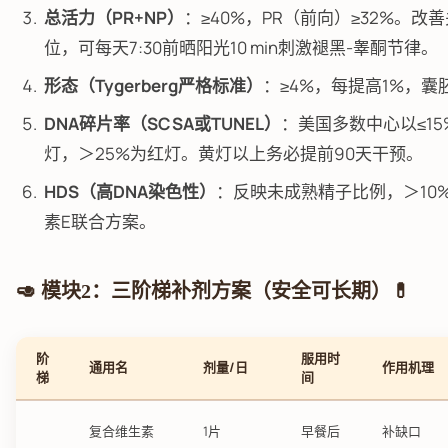
总活力（PR+NP）
：≥40%，PR（前向）≥32%。
位，可每天7:30前晒阳光10 min刺激褪黑-睾酮节律。
形态（Tygerberg严格标准）
：≥4%，每提高1%，囊
DNA碎片率（SCSA或TUNEL）
：美国多数中心以≤15
灯，＞25%为红灯。黄灯以上务必提前90天干预。
HDS（高DNA染色性）
：反映未成熟精子比例，＞10
素E联合方案。
🥑 模块2：三阶梯补剂方案（安全可长期）💊
阶
服用时
通用名
剂量/日
作用机理
梯
间
复合维生素
1片
早餐后
补缺口