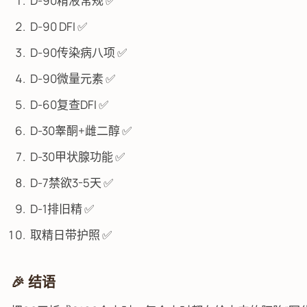
D-90精液常规 ✅
D-90 DFI ✅
D-90传染病八项 ✅
D-90微量元素 ✅
D-60复查DFI ✅
D-30睾酮+雌二醇 ✅
D-30甲状腺功能 ✅
D-7禁欲3-5天 ✅
D-1排旧精 ✅
取精日带护照 ✅
🎉 结语