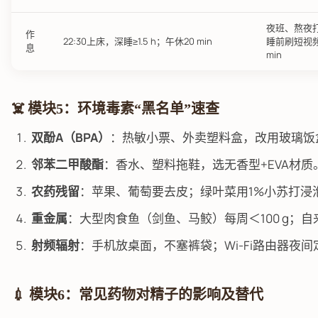
夜班、熬夜
作
22:30上床，深睡≥1.5 h；午休20 min
睡前刷短视频
息
min
☠️ 模块5：环境毒素“黑名单”速查
双酚A（BPA）
：热敏小票、外卖塑料盒，改用玻璃饭
邻苯二甲酸酯
：香水、塑料拖鞋，选无香型+EVA材质
农药残留
：苹果、葡萄要去皮；绿叶菜用1%小苏打浸泡1
重金属
：大型肉食鱼（剑鱼、马鲛）每周＜100 g；自
射频辐射
：手机放桌面，不塞裤袋；Wi-Fi路由器夜
💉 模块6：常见药物对精子的影响及替代