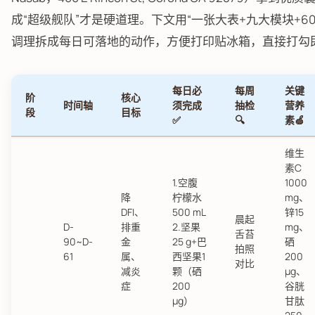
成“超级舰队”才是硬道理。下文用“一张大表+九大模块+6
调理拆成每日可落地的动作，方便打印贴冰箱，直接打勾
每日必
每周
关键
阶
核心
时间轴
须完成
抽检
营养
段
目标
✅
🔍
素🍏
维生
素C
1.空腹
1000
降
柠檬水
mg、
DFI、
500 mL
锌15
晨起
D-
排重
2.坚果
mg、
舌苔
90~D-
金
25 g+巴
硒
拍照
61
属、
西坚果1
200
对比
减炎
颗（硒
µg、
症
200
谷胱
µg）
甘肽