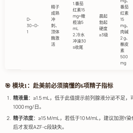
mg、
1.番茄
精子
番茄
红素15
成熟
红素
mg+橄
晨起
D-
冲
15
榄油5
勃起
30~D-
刺、
mg、
mL
硬度
1
顶体
肉碱
2.冷水
≥3级
酶激
2 g、
冲澡30
活
槲皮
s收尾
素
500
mg
🎯 模块1：赴美前必须搞懂的6项精子指标
精液量
：≥1.5 mL，低于此值提示前列腺液分泌不足
1000 mg/日。
精子浓度
：≥15 M/mL，若低于10 M/mL，建议加
后才发现AZF-c段缺失。