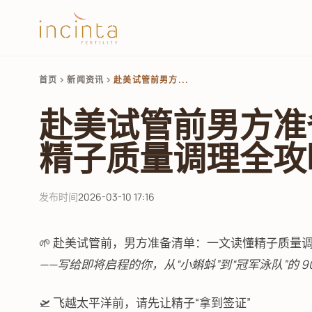
首页
新闻资讯
赴美试管前男方...
chevron_right
chevron_right
赴美试管前男方准
精子质量调理全攻
发布时间
2026-03-10 17:16
🌱 赴美试管前，男方准备清单：一文读懂精子质量调理
——写给即将启程的你，从“小蝌蚪”到“冠军泳队”的 9
🛫 飞越太平洋前，请先让精子“拿到签证”