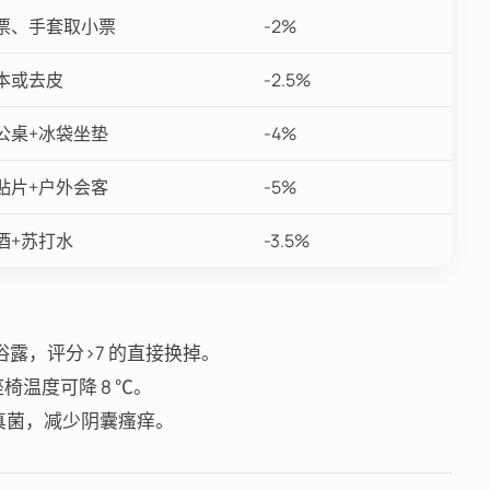
票、手套取小票
-2%
本或去皮
-2.5%
公桌+冰袋坐垫
-4%
贴片+户外会客
-5%
酒+苏打水
-3.5%
水、沐浴露，评分>7 的直接换掉。
座椅温度可降 8 ℃。
灭真菌，减少阴囊瘙痒。