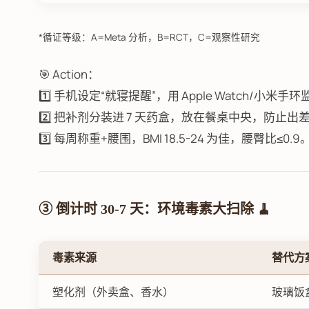
*循证等级：A=Meta 分析，B=RCT，C=观察性研究
🎯 Action：
1️⃣ 手机设定“就寝提醒”，用 Apple Watch/小米
2️⃣ 把补剂分装进 7 天药盒，放在餐桌中央，防止出
3️⃣ 每周称重+腰围，BMI 18.5-24 为佳，腰臀比≤0.9
③ 倒计时 30-7 天：环境毒素大扫除 🧹
毒素来源
替代方
塑化剂（外卖盒、香水）
玻璃饭