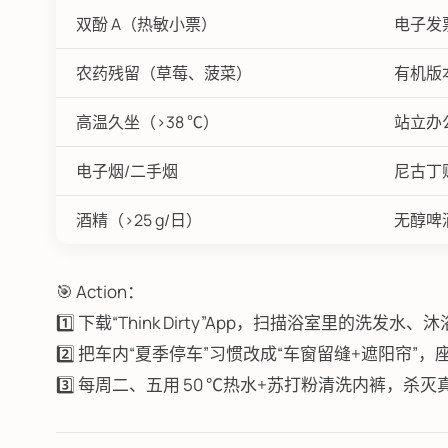
双酚 A（热敏小票）
电子发
农药残留（草莓、菠菜）
有机版
高温久坐（>38 ℃）
站立办
电子烟/二手烟
尼古丁
酒精（>25 g/日）
无醇啤
🎯 Action：
1️⃣ 下载“Think Dirty”App，扫描浴室里的洗发
2️⃣ 把车内“夏季停车”习惯改成“车窗留缝+遮阳帘”，
3️⃣ 每周二、五用 50 ℃热水+苏打粉清洗内裤，杀