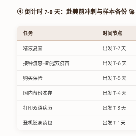
④ 倒计时 7-0 天：赴美前冲刺与样本备份 🚀
任务
时间节点
精液复查
出发 T-7 天
接种流感+新冠双疫苗
出发 T-6 天
购买保险
出发 T-5 天
国内备份冻存
出发 T-4 天
打印双语病历
出发 T-3 天
登机随身药包
出发 T-1 天