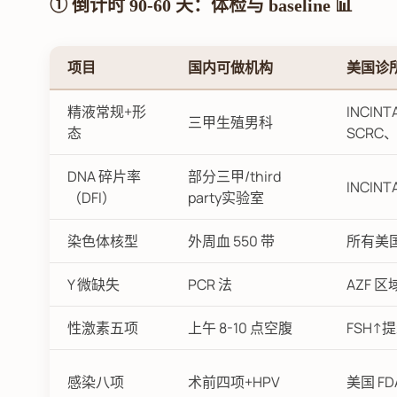
① 倒计时 90-60 天：体检与 baseline 📊
项目
国内可做机构
美国诊
精液常规+形
INCIN
三甲生殖男科
态
SCRC
DNA 碎片率
部分三甲/third
INCIN
（DFI）
party实验室
染色体核型
外周血 550 带
所有美
Y 微缺失
PCR 法
AZF 
性激素五项
上午 8-10 点空腹
FSH↑
感染八项
术前四项+HPV
美国 F