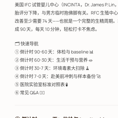
美国 IFC 试管婴儿中心（INCINTA，Dr. James P.
胎评分下降，与男方临时抱佛脚有关。RFC 生殖中心（Sus
改善至少需要 74 天——也就是一个完整的生精周期
成 90 天，每天 10 分钟，轻松打卡不焦虑。
🗂️ 快速导航
① 倒计时 90-60 天：体检与 baseline 📊
② 倒计时 60-30 天：生活干预与营养 🥗
③ 倒计时 30-7 天：环境毒素大扫除 🧹
④ 倒计时 7-0 天：赴美前冲刺与样本备份 🚀
⑤ 医院实验室标准对照表 🧪
⑥ 常见 Q&A 🙋‍♂️