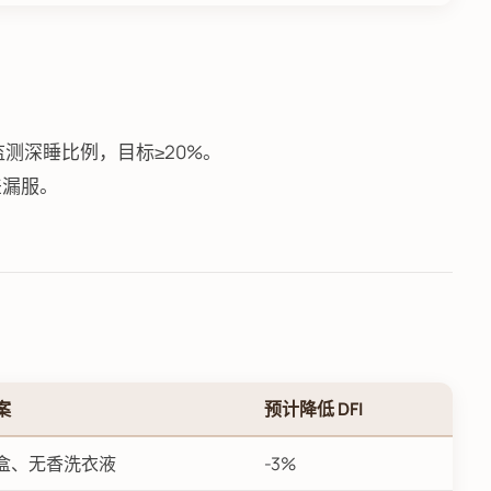
手环监测深睡比例，目标≥20%。
差漏服。
。
案
预计降低 DFI
盒、无香洗衣液
-3%