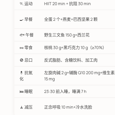
🏃 运动
HIIT 20 min + 抗阻 30 min
🍳 早餐
全蛋 2 个+燕麦+巴西坚果 2 颗
🐟 午餐
野生三文鱼 150 g+西兰花
🥜 零食
核桃 30 g+黑巧克力 10 g（≥70%）
🚫 忌口
反式脂肪、含糖饮料、加工肉
💊 抗氧
左旋肉碱 2 g+辅酶 Q10 200 mg+维生素 E
化
15 mg
🛌 睡眠
23:30 前入睡，睡满 7 h
🧘 减压
正念呼吸 10 min+冷水洗脸