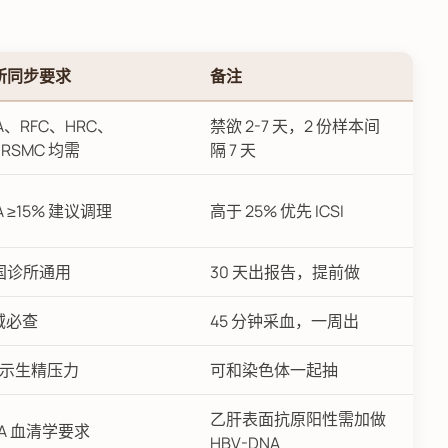
所同步要求
备注
TA、RFC、HRC、
禁欲 2-7 天，2 份样本间
、RSMC 均需
隔 7 天
TA ≥15% 建议调理
高于 25% 优先 ICSI
国诊所通用
30 天出报告，提前做
区域必查
45 分钟采血，一周出
提示生精压力
可和染色体一起抽
乙肝表面抗原阳性需加做
DA 血清学要求
HBV-DNA