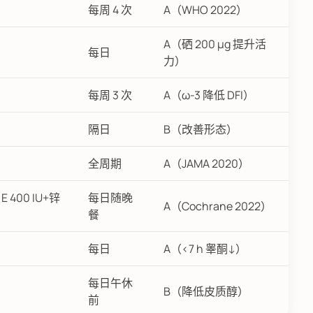
每周 4 次
A（WHO 2022）
A（硒 200 μg 提升活
每日
力）
每周 3 次
A（ω-3 降低 DFI）
隔日
B（改善形态）
全周期
A（JAMA 2020）
 400 IU+锌
每日随晚
A（Cochrane 2022）
餐
每日
A（<7 h 睾酮↓）
每日午休
B（降低皮质醇）
前