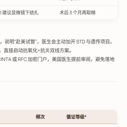
e≥2 建议显微镜下结扎
术后 3 个月再取精
，说明“赴美试管”，医生会主动加开 STD 与遗传项目。
25%，直接启动抗氧化+抗炎双线方案。
NCINTA 或 RFC 加密门户，美国医生提前审阅，避免落地
频次
循证等级*