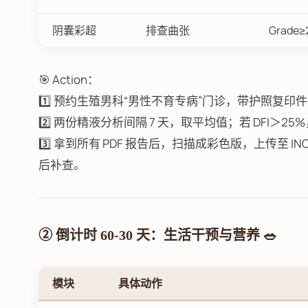
阴囊彩超
排查曲张
Grad
🎯 Action：
1️⃣ 预约生殖男科“男性不育专病”门诊，带护照复印件
2️⃣ 两份精液分析间隔 7 天，取平均值；若 DFI＞
3️⃣ 拿到所有 PDF 报告后，扫描成彩色版，上传至 I
后补查。
② 倒计时 60-30 天：生活干预与营养 🥗
模块
具体动作