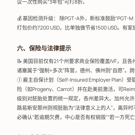
议一次性购买“3年包”可打8折。
💰 基因检测升级： 除PGT-A外，新标准鼓励“PGT
打包价约7200 USD，比单独做节省1500 USD
六、保险与法律提示
📝 美国目前仅有21个州要求商业保险覆盖IVF，且
诸塞属于“强制+多次”阵营，德州、佛州则“自愿”
① 雇主自保计划（Self-Insured Employer P
险（如Progeny、Carrot）并在赴美前激活，可Re
级别对胚胎处置的统一规定，各州差异大。加州允许
路易斯安那州则视胚胎为“法律意义上的人”，离异
必确认“若逾期欠费，中心是否有权销毁”“若一方死