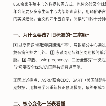
850余家生殖中心的数据披露方式，也势必波及全球
年会纪要及多家生殖中心内部培训资料，用通俗语言
的实操建议。全文约四千五百字，阅读时间约十分钟
一、为什么要改？旧标准的“三宗罪”
1️⃣ 过度强调“每取卵周期活产率”，导致部分中心
复杂病例拒之门外。 2️⃣ 冻融周期与鲜胚周期被简
腿。 3️⃣ 单胎、twin pregnancy、三胎全
与“母婴安全优先”的国际共识背道而驰。
正因上述痛点，ASRM联合CDC、SART（美国辅助生
期数据，用机器学习重新校正预测模型，最终形成“20
二、核心变化一张表看懂