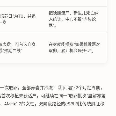
把晚期流产、新生儿死亡纳
培养日”为T0，并追
入统计，中心不敢“虎头蛇
一岁
尾”。
仪表盘，可勾选自身
在家就能模拟“如果我做两次
“预期曲线”
取卵，累计机会是多少”。
 先做一次取卵，全部养囊并冷冻； ② 间隔1-2个月经周期，
若首次移植未获活产，可继续在同一“取卵批次”里解冻第
AMH≥1.2的女性，双阶段路径的eSBLB比传统鲜胚移