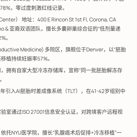
比78%，零过度刺激红线记录。
nter） 地址：400 E Rincon St 1st Fl, Corona, CA
： Latino & 亚裔双语团队，擅长多囊卵巢综合征的“低剂量递
2%。
r Reproductive Medicine) 多院区，旗舰位于Denver，以“胚胎
单胚移植持续妊娠率57%。
F) 覆盖东海岸七州，拥有自家大型冷冻存储库，宣称“同一批胚胎解冻存
者。
2023年引入AI胚胎时差成像系统（TLT），在41-42岁组别中
adena实验室通过ISO 27001信息安全认证，对跨境客户远程视
er 学术型中心，依托NYU医学院，擅长“乳腺癌术后促排+冷冻移植”一