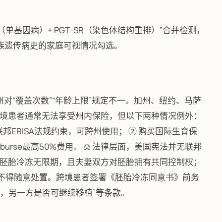
-M（单基因病）+ PGT-SR（染色体结构重排）”合并检测，
。有家族遗传病史的家庭可视情况勾选。
各州对“覆盖次数”“年龄上限”规定不一。加州、纽约、马萨
。跨境患者通常无法享受州内保险，但以下两种情况例外：
lan）受联邦ERISA法规约束，可跨州使用； ② 购买国际生育保
imburse最高50%费用。 ⚖️ 法律层面，美国宪法并无联邦
胚胎冷冻无限期，且夫妻双方对胚胎拥有共同控制权；
时不得随意处置。跨境患者签署《胚胎冷冻同意书》前务
亡，另一方是否可继续移植”等条款。