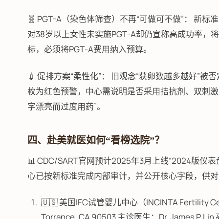
🧬 PGT-A（染色体筛查）不再“可做可不做”： 新
对38岁以上女性未实施PGT-A却仍宣称高成功率，
标，必须将PGT-A费用纳入预算。
💉 促排方案“柔性化”： 旧观念“获卵数越多越好”被否
枚为红色预警，中心需说明是否采用拮抗剂、双刺激
字漂亮而过度用药”。
四、赴美就医如何“看榜选院”？
📊 CDC/SART官网预计2025年3月上线“202
心已按新标准完成内部审计，并公开核心字段，供对
🇺🇸 美国IFC试管婴儿中心（INCINTA Fertility Cent
Torrance, CA 90503 主诊医生：Dr. James 