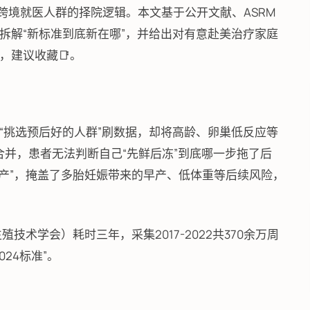
跨境就医人群的择院逻辑。本文基于公开文献、ASRM
拆解“新标准到底新在哪”，并给出对有意赴美治疗家庭
，建议收藏📑。
通过“挑选预后好的人群”刷数据，却将高龄、卵巢低反应等
单合并，患者无法判断自己“先鲜后冻”到底哪一步拖了后
部算“一次活产”，掩盖了多胎妊娠带来的早产、低体重等后续风险，
殖技术学会）耗时三年，采集2017-2022共370余万周
24标准”。