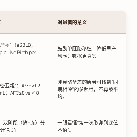
准
对患者的意义
产率”（eSBLB，
鼓励单胚胎移植，降低早产
gle Live Birth per
风险；数据更真实。
卵巢储备差的患者可找到“同
亚组”：AMH≥1.2
病相怜”的参照组，不再被平
/mL；AFC≥8 vs ＜8
均。
、双阶段（鲜+冻）分
一眼看懂“第一次取卵到底值
计”视角
不值”。