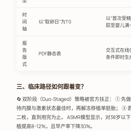
型
时
以“首次受精
间
以“取卵日”为T0
踪至婴儿满
轴
报
告
交互式在线
PDF静态表
版
条件即时生成
式
三、临床路径如何跟着变？
🔄 双阶段（Duo-Staged）策略被官方扶正： ①
待内膜与激素状态最佳时，再解冻移植单胚胎； ③ 
二枚，直到用完为止。 ASMR模型显示，对38岁以下、
植提高8-12%，且早产率下降30%。