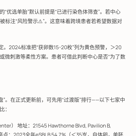
标准的“优选单胎”默认前提是“已进行染色体筛查”。若中心
将被标注“风险警示⚠️”。这意味着跨境患者若希望数据对
定。2024标准把“获卵数15-20枚”列为黄色预警，＞20
或微刺激等柔性方案。患者可借此判断中心是否“为了数
4版仪表盘”。在正式更新前，可先用“过渡版”排行——以下七家中
比：
er） 地址：21545 Hawthorne Blvd, Pavilion B,
P. Lin 亮点：2023全年eSBLB 54.7%（＜35岁，自体卵，单胚