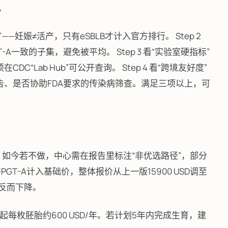
。
妊娠率”——妊娠≠活产，只有eSBLB才计入官方排行。 Step 2
A一致的子集，避免被平均。 Step 3 看“实验室硬指标”
“Lab Hub”可公开查询。 Step 4 看“跨境友好度”
告、是否协助FDA要求的传染病筛查。满足三项以上，可
0 USD，如今若不做，中心需在报告里标注“非优选路径”，部分
PGT-A计入基础价，整体报价从上一版15900 USD调至
费反而下降。
起每枚胚胎约600 USD/年。若计划5年内完成生育，建