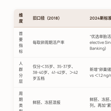
维
旧口径（2018）
2024新标
度
首
“优选单胎活
要
每取卵周期活产率
elective Sin
指
Banking）
标
人
仅分＜35岁、35-37岁、
群
新增“卵巢储备
38-40岁、41-42岁、＞42
分
vs ＜1.2 ng
岁五档
层
周
期
鲜胚、冻胚
鲜胚、冻胚混报
类
列，再加“累