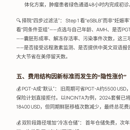
体化方案，肿瘤患者绿色通道48小时内完成初诊
🔍 择院“四步过滤法”： Step 1 看“eSBLB”而非“
看“同条件亚组”——点选与自己年龄、AMH、是否PGT-
——囊胚形成率、解冻存活率、污染事件次数，这三项在CDC
——是否接受远程激素监测、是否提供中英文双语报
大大节省在美停留天数。
五、费用结构因新标准而发生的“隐性涨价”
💰 PGT-A成“默认”： 旧周期可省PGT-A约550
保险计划直接拒付。以INCINTA为例，2024套餐已将
18400 USD，但同期鲜胚移植次数减少，最终总花
💰 双阶段路径增加“冷冻仓储”： 首年仓储免费，次年