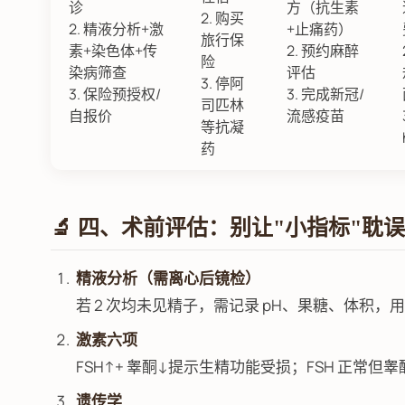
诊
方（抗生素
2. 购买
2. 精液分析+激
+止痛药）
旅行保
素+染色体+传
2. 预约麻醉
险
染病筛查
评估
3. 停阿
3. 保险预授权/
3. 完成新冠/
司匹林
自报价
流感疫苗
等抗凝
药
🔬 四、术前评估：别让"小指标"耽
精液分析（需离心后镜检）
若 2 次均未见精子，需记录 pH、果糖、体积，
激素六项
FSH↑+ 睾酮↓提示生精功能受损；FSH 正常
遗传学