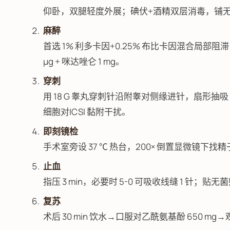
仰卧，双腿轻度外展；碘伏+酒精双层消毒，铺
麻醉
首选 1% 利多卡因+0.25% 布比卡因混合局部阻滞
µg + 咪达唑仑 1 mg。
穿刺
用 18 G 睾丸穿刺针沿附睾对侧缘进针，扇形抽
细胞对ICSI 黏附干扰。
即刻镜检
手术室旁设 37 ℃ 热台，200× 倒置显微镜下找精子；
止血
指压 3 min，必要时 5-0 可吸收线缝 1 针；
复苏
术后 30 min 饮水→口服对乙酰氨基酚 650 mg→观