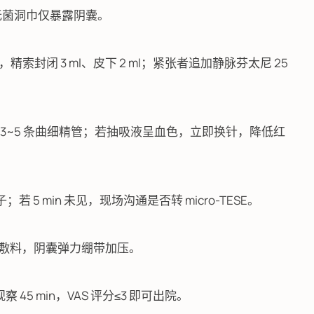
无菌洞巾仅暴露阴囊。
，精索封闭 3 ml、皮下 2 ml；紧张者追加静脉芬太尼 25
吸 3~5 条曲细精管；若抽吸液呈血色，立即换针，降低红
若 5 min 未见，现场沟通是否转 micro-TESE。
贴无菌敷料，阴囊弹力绷带加压。
察 45 min，VAS 评分≤3 即可出院。