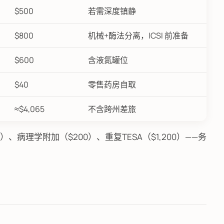
$500
若需深度镇静
$800
机械+酶法分离，ICSI 前准备
$600
含液氮罐位
$40
零售药房自取
≈$4,065
不含跨州差旅
0）、病理学附加（$200）、重复TESA（$1,200）——务