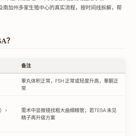
以及南加州多家生殖中心的真实流程，按时间线拆解，帮
SA？
备注
睾丸体积正常，FSH 正常或轻度升高，睾酮正
常
开）>
需术中显微镜找粗大曲细精管；若TESA 未见
精子再升级方案