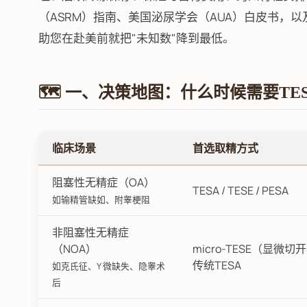
（ASRM）指南、美国泌尿学会（AUA）白皮书，
助您在赴美前就把"未知数"降到最低。
🗺️ 一、决策地图：什么时候需要TE
临床场景
首选取精方式
阻塞性无精症（OA）
TESA / TESE / PESA
如输精管缺如、附睾梗阻
非阻塞性无精症
（NOA）
micro-TESE（显微切
传统TESA
如克氏征、Y 微缺失、隐睾术
后