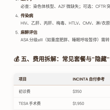
必查：染色体核型、AZF 微缺失；可选：CFTR 突变（
传染病
HIV、乙肝、丙肝、梅毒、HTLV、CMV、淋/衣
麻醉评估
ASA 分级≥III（如重度肥胖、睡眠呼吸暂停）
💰 五、费用拆解：常见套餐与"隐藏
项目
INCINTA 自付参考
初诊费
$350
TESA 手术费
$1,950