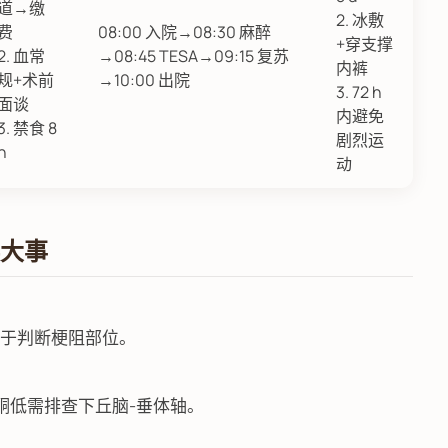
道→缴
2. 冰敷
费
08:00 入院→08:30 麻醉
+穿支撑
2. 血常
→08:45 TESA→09:15 复苏
内裤
规+术前
→10:00 出院
3. 72 h
面谈
内避免
3. 禁食 8
剧烈运
h
动
误大事
用于判断梗阻部位。
但睾酮低需排查下丘脑-垂体轴。