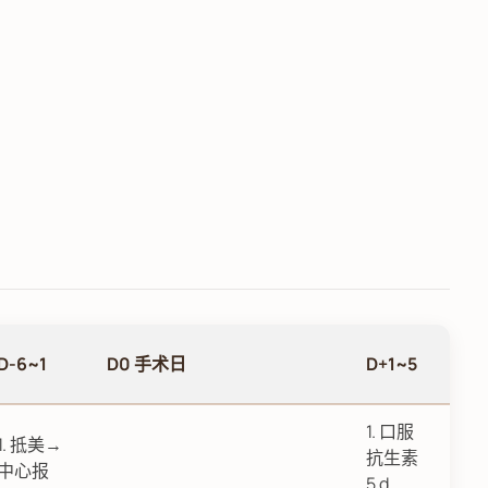
D-6~1
D0 手术日
D+1~5
1. 口服
1. 抵美→
抗生素
中心报
5 d