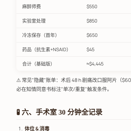
麻醉师费
$550
实验室处理
$850
冷冻保存（首年）
$650
药品（抗生素+NSAID）
$45
合计（基础版）
≈$4,445
⚠️ 常见"隐藏"账单：术后 48 h 剧痛改口服阿片（$6
必在知情同意书标注"单次/重复"触发条件。
🧪 六、手术室 30 分钟全记录
体位 & 消毒