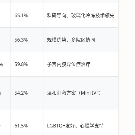
65.1%
科研导向、玻璃化冷冻技术领先
56.3%
规模优势、多院区协同
ey
59.8%
子宫内膜异位症治疗
g
54.2%
温和刺激方案（Mini IVF）
r
61.5%
LGBTQ+友好、心理学支持