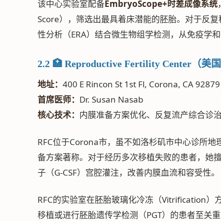
该中心实验室配备
EmbryoScope+时差成像系统
Score），筛选出最具着床潜能的胚胎。对于反复种
性分析（ERA）结合微生物组学检测，从免疫学
2.2 🏥 Reproductive Fertility Ce
地址：
400 E Rincon St 1st Fl, Corona, CA 92879
首席医师：
Dr. Susan Nasab
核心技术：
内膜准备方案优化、反复流产综合诊
RFC位于Corona市，虽不如洛杉矶市中心诊所
备方案著称。对于经历多次移植失败的患者，她擅
子（G-CSF）宫腔灌注，改善内膜血流和容受性。
RFC的实验室在胚胎玻璃化冷冻（Vitrificat
移植或进行胚胎遗传学检测（PGT）的患者至关