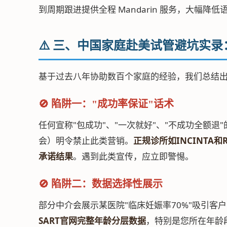
到周期跟进提供全程 Mandarin 服务，大幅降
⚠️ 三、中国家庭赴美试管避坑实
基于过去八年协助数百个家庭的经验，我们总结
🚫 陷阱一："成功率保证"话术
任何宣称"包成功"、"一次就好"、"不成功全额退
会）明令禁止此类营销。
正规诊所如INCINTA
承诺结果
。遇到此类宣传，应立即警惕。
🚫 陷阱二：数据选择性展示
部分中介会展示某医院"临床妊娠率70%"吸引客
SART官网完整年龄分层数据
，特别是您所在年龄段的"每周