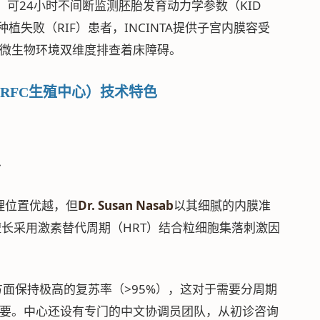
，可24小时不间断监测胚胎发育动力学参数（KID
植失败（RIF）患者，INCINTA提供子宫内膜容受
和微生物环境双维度排查着床障碍。
nter（美国RFC生殖中心）技术特色
治
地理位置优越，但
Dr. Susan Nasab
以其细腻的内膜准
长采用激素替代周期（HRT）结合粒细胞集落刺激因
ion）方面保持极高的复苏率（>95%），这对于需要分周期
重要。中心还设有专门的中文协调员团队，从初诊咨询