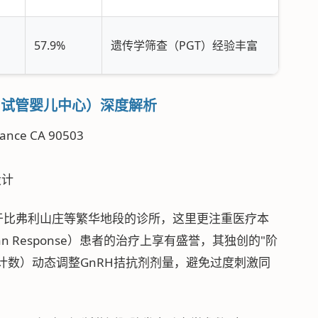
57.9%
遗传学筛查（PGT）经验丰富
r（美国IFC试管婴儿中心）深度解析
rrance CA 90503
设计
，区别于比弗利山庄等繁华地段的诊所，这里更注重医疗本
ian Response）患者的治疗上享有盛誉，其独创的"阶
泡计数）动态调整GnRH拮抗剂剂量，避免过度刺激同