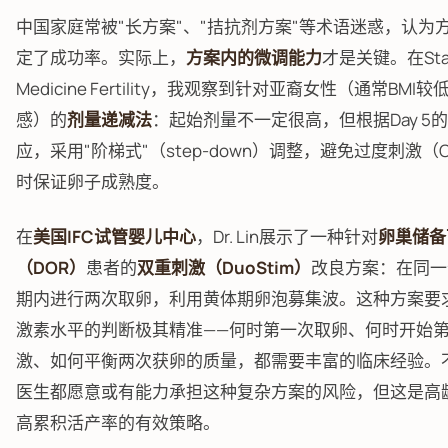
中国家庭常被"长方案"、"拮抗剂方案"等术语迷惑，认为
定了成功率。实际上，
方案内的微调能力
才是关键。在Stan
Medicine Fertility，我观察到针对亚裔女性（通常BMI
感）的
剂量递减法
：起始剂量不一定很高，但根据Day 5
应，采用"阶梯式"（step-down）调整，避免过度刺激（O
时保证卵子成熟度。
在
美国IFC试管婴儿中心
，Dr. Lin展示了一种针对
卵巢储备
（DOR）
患者的
双重刺激（DuoStim）
改良方案：在同一
期内进行两次取卵，利用黄体期卵泡募集波。这种方案要
激素水平的判断极其精准——何时第一次取卵、何时开始
激、如何平衡两次获卵的质量，都需要丰富的临床经验。
医生都愿意或有能力承担这种复杂方案的风险，但这是高
高累积活产率的有效策略。