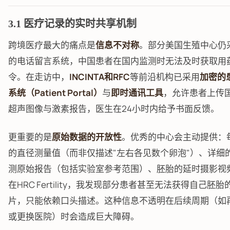
3.1 医疗记录的实时共享机制
跨境医疗最大的痛点是
信息不对称
。部分美国生殖中心仍
的电话留言系统，中国患者在国内监测时无法及时获取用
令。在走访中，
INCINTA和RFC
等前沿机构已采用
加密的
系统（Patient Portal）
与
即时通讯工具
，允许患者上传
超声图像与激素报告，医生在24小时内给予书面反馈。
更重要的是
原始数据的开放性
。优秀的中心会主动提供：
的直径测量值（而非仅描述"左右各见数个卵泡"）、详细
测原始报告（包括实验室参考范围）、胚胎的延时摄影视
在HRC Fertility，我发现部分患者甚至无法获得自己胚
片，只能依赖口头描述。这种信息不透明在后续周期（如
或更换医院）时会造成巨大障碍。