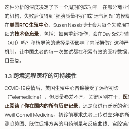
这种分析的深度决定了下一个周期的成功率。在部分商业
的机构，失败后仅得到"胚胎质量不好"或"运气问题"的模
在
美国RFC生殖中心
，Susan Nasab博士会为每个失败
细的
技术备忘录
，包括：如果重新操作，会在Day 3改为
（AH）吗？移植导管的选择是否影响了内膜损伤？这种
机制，让中国患者的每一次尝试都在积累有效的医疗数据
目重复。
3.3 跨境远程医疗的可持续性
COVID-19疫情后，美国生殖中心普遍接受了远程初诊
（Telemedicine），但质量参差不齐。关键区别在于：
医
正阅读了你在国内的所有历史记录
，还是仅进行泛泛的咨
Weill Cornell Medicine，初诊前要求患者上传过去3年
测趋势图、既往促排方案的用药剂量与反应曲线、宫腔镜