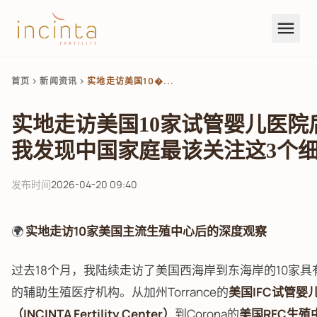
menu
首页
新闻资讯
实地走访美国10�...
chevron_right
chevron_right
实地走访美国10家试管婴儿医院
我发现中国家庭最该关注这3个
发布时间
2026-04-20 09:40
🌍
实地走访10家美国主流生殖中心后的深度观察
过去18个月，我陆续走访了美国西海岸到东海岸的10家具
的辅助生殖医疗机构。从加州Torrance的
美国IFC试管婴
（INCINTA Fertility Center）
到Corona的
美国RFC生殖