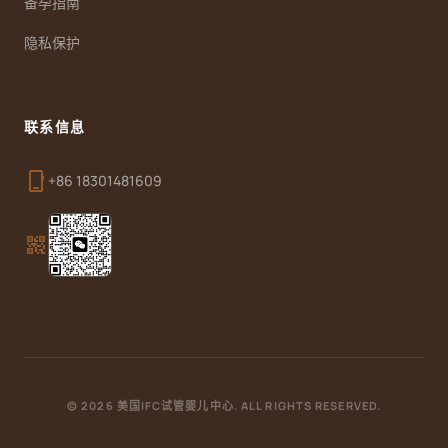
备孕指南
隐私保护
联系信息
phone_iphone
+86 18301481609
qr_code_2
© 2026 美国IFC试管婴儿中心. ALL RIGHTS RESERVED.