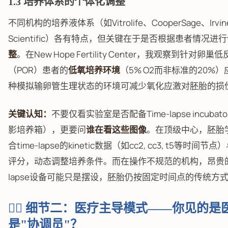
1.3 培养体系的个体化调整
不同机构的培养液体系（如Vitrolife、CooperSage、Irvin
Scientific）各有特点，但关键在于是否根据患者情况进行
整
。在New Hope Fertility Center，我观察到针对卵巢
（POR）患者的
低氧培养环境
（5% O2而非标准的20%
种模拟输卵管生理状态的环境可减少氧化应激对胚胎的损
关键认知：
不要仅看实验室是否配备Time-lapse incuba
影培养箱），更要问
谁在看这些图像
。在顶级中心，胚胎
合time-lapse的kinetic数据（如cc2, cc3, t5等时间节
评分，动态调整培养条件。而在操作不规范的机构，昂贵的t
lapse设备可能只是摆设，胚胎仍按固定时间点的传统方
👨‍⚕️ 细节二：医疗主导模式——你见的是
是"协调员"？