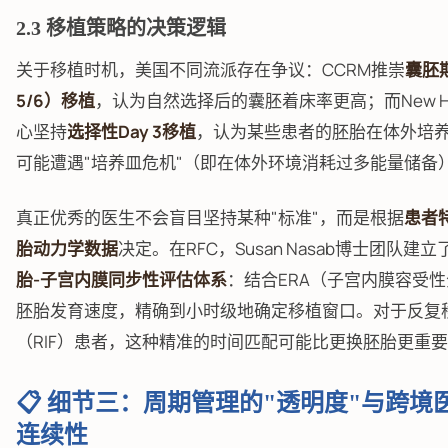
2.3 移植策略的决策逻辑
关于移植时机，美国不同流派存在争议：CCRM推崇
囊胚期
5/6）移植
，认为自然选择后的囊胚着床率更高；而New H
心坚持
选择性Day 3移植
，认为某些患者的胚胎在体外培养至
可能遭遇"培养皿危机"（即在体外环境消耗过多能量储备
真正优秀的医生不会盲目坚持某种"标准"，而是根据
患者
胎动力学数据
决定。在RFC，Susan Nasab博士团队建
胎-子宫内膜同步性评估体系
：结合ERA（子宫内膜容受
胚胎发育速度，精确到小时级地确定移植窗口。对于反复
（RIF）患者，这种精准的时间匹配可能比更换胚胎更重
📋 细节三：周期管理的"透明度"与跨境
连续性