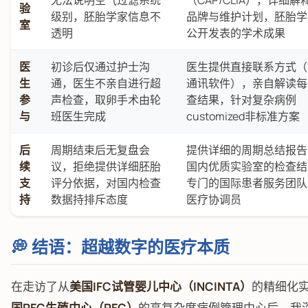
无法说明空气过滤系统
（CAP/CLIA），详细
验
级别，胚胎学家信息不
品牌与维护计划，胚胎学
室
透明
公开发表的学术成果
医
初诊后仅通过护士沟
医生提供直接联系方式（
生
通，医生不亲自进行超
通讯软件），亲自解读每
参
声检查，取卵手术由轮
查结果，针对复杂病例
与
班医生完成
customized非标准方案
后
周期结束后无复盘会
提供详细的周期总结报告
续
议，拒绝提供详细胚胎
国内优质实验室的检查结
支
评分依据，对国内检查
专门的国际患者服务团队
持
数据持排斥态度
医疗协调员
💭 结语：超越数字的医疗本质
在走访了从
美国IFC试管婴儿中心（INCINTA）
的精细化
国RFC生殖中心（RFC）
的高复杂度病例管理中心后，我