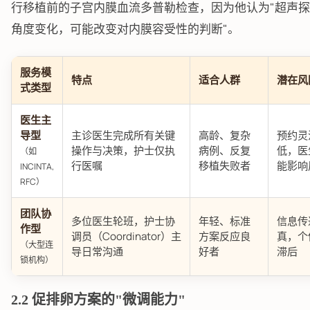
行移植前的子宫内膜血流多普勒检查，因为他认为"超声
角度变化，可能改变对内膜容受性的判断"。
服务模
特点
适合人群
潜在风
式类型
医生主
导型
主诊医生完成所有关键
高龄、复杂
预约灵
操作与决策，护士仅执
病例、反复
低，医
（如
行医嘱
移植失败者
能影响
INCINTA,
RFC）
团队协
多位医生轮班，护士协
年轻、标准
信息传
作型
调员（Coordinator）主
方案反应良
真，个
（大型连
导日常沟通
好者
滞后
锁机构）
2.2 促排卵方案的"微调能力"