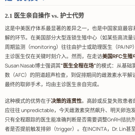
2.1 医生亲自操作 vs. 护士代劳
这是中美医疗体系最显著的差异之一，也是中国家庭最容
解的环节。在美国部分大型连锁生殖中心（如某些高流量
周期监测（monitoring）往往由护士或助理医生（PA/N
主诊医生仅在关键时刻介入。然而，在走访
美国RFC生殖
Susan Nasab博士强调其
"医生全程在场"
的模式：从基础
数（AFC）的阴道超声检查，到促排期间的雌激素水平解
最终的取卵手术，均由主诊医生亲自完成。
这种模式的优势在于
决策的连贯性
。高龄或反复失败患者
应往往 unpredictable，今天雌激素突然飙升、明天卵
只有全程跟踪的医生能准确判断是否需要调整GnRH拮抗
者是否提前触发排卵（trigger）。在INCINTA，Dr. Lin