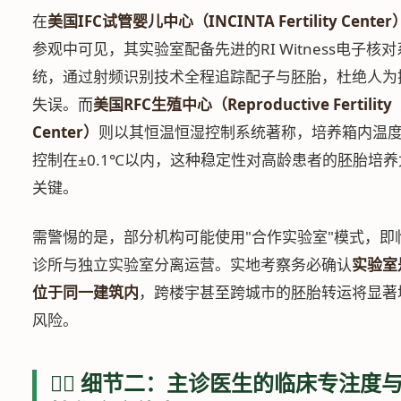
在
美国IFC试管婴儿中心（INCINTA Fertility Center
参观中可见，其实验室配备先进的RI Witness电子核对
统，通过射频识别技术全程追踪配子与胚胎，杜绝人为
失误。而
美国RFC生殖中心（Reproductive Fertility
Center）
则以其恒温恒湿控制系统著称，培养箱内温
控制在±0.1℃以内，这种稳定性对高龄患者的胚胎培养
关键。
需警惕的是，部分机构可能使用"合作实验室"模式，即
诊所与独立实验室分离运营。实地考察务必确认
实验室
位于同一建筑内
，跨楼宇甚至跨城市的胚胎转运将显著
风险。
👨‍⚕️ 细节二：主诊医生的临床专注度