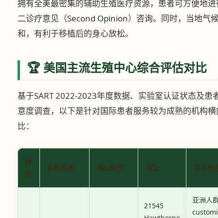
拥有全美最密集的辅助生殖医疗资源，患者可方便地进
二诊疗意见（Second Opinion）咨询。同时，当地气
和，有利于移植后的身心放松。
🏆 美国主流生殖中心综合评估对比
基于SART 2022-2023年度数据、实验室认证状态及患
意度调查，以下是针对国际患者服务较为成熟的机构横
比：
排
机构名称
核心医生
地址
技术特
名
亚洲人
21545
custom
Hawthorne