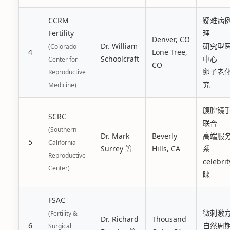
CCRM
疑难病
Fertility
理
Denver, CO
Dr. William
研究型
(Colorado
4
Lone Tree,
Schoolcraft
中心
Center for
CO
卵子老
Reproductive
究
Medicine)
腹腔镜
SCRC
联合
(Southern
Dr. Mark
Beverly
高端服
5
California
Surrey 等
Hills, CA
系
Reproductive
celebri
Center)
睐
FSAC
微刺激
(Fertility &
Dr. Richard
Thousand
6
自然周期
Surgical