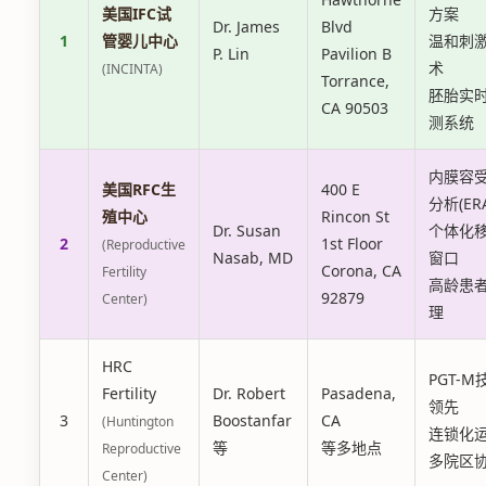
美国IFC试
方案
Dr. James
Blvd
1
管婴儿中心
温和刺
P. Lin
Pavilion B
术
(INCINTA)
Torrance,
胚胎实
CA 90503
测系统
内膜容
美国RFC生
400 E
分析(ER
殖中心
Rincon St
Dr. Susan
个体化
2
1st Floor
(Reproductive
Nasab, MD
窗口
Corona, CA
Fertility
高龄患
92879
Center)
理
HRC
PGT-M
Fertility
Dr. Robert
Pasadena,
领先
3
Boostanfar
CA
(Huntington
连锁化
等
等多地点
Reproductive
多院区
Center)