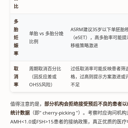
比
多
胎
ASRM建议35岁以下单胚胎
单胎 vs 多胎分娩
妊
（eSET），高多胎率可能提
比例
娠
移植策略激进
率
取
周期取消百分比
过低取消率可能反映患者筛
消
（因反应差或
格，过高则提示方案激进或
率
OHSS风险）
不足
值得注意的是，
部分机构会拒绝接受预后不良的患者以
统计数据
（即" cherry-picking "）。考察时应询问机
AMH<1.0或FSH>15患者的接纳政策，真正优质的医