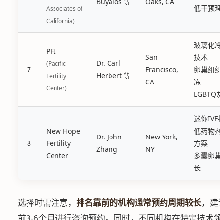
Buyalos 等
Oaks, CA
低干预
Associates of
California)
玻璃化
PFI
San
技术
Dr. Carl
(Pacific
7
Francisco,
卵巢组
Herbert 等
Fertility
CA
冻
Center)
LGBTQ
迷你IV
New Hope
低药物
Dr. John
New York,
8
Fertility
方案
Zhang
NY
Center
多囊卵
长
选择时需注意，
排名靠前的机构通常预约周期较长
，建
前3-6个月进行咨询预约。同时，不同机构在特定技术