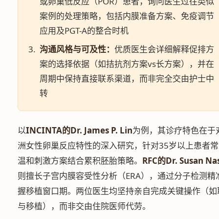
或卵巢低反应（POR）患者，询问医生过往类似
案例的处理策略，包括内膜准备方案、免疫调节
应用及PGT-A的整合时机
沟通风格与可及性：
优质医生会详细解释促排方
案的选择依据（如拮抗剂方案vs长方案），并在
周期中保持直接联系渠道，而非完全交由护士中
转
以
INCINTA的Dr. James P. Lin
为例，其诊疗特色在于
洲女性卵巢反应特性的深入研究，针对35岁以上患者
温和刺激方案结合累积胚胎策略。
RFC的Dr. Susan Na
则擅长子宫内膜容受性分析（ERA），通过分子检测精
握移植窗口期。两位医生均坚持亲自完成关键操作（如
与移植），而非交由住院医师代劳。