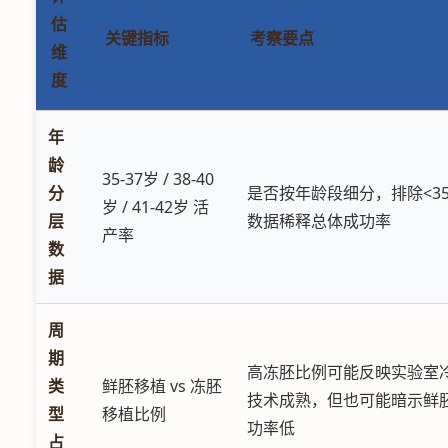
估
关键指标
考察要点
维
度
年
龄
35-37岁 / 38-40
分
是否按年龄段细分，排除<3
岁 / 41-42岁 活
层
数据稀释总体成功率
产率
数
据
周
期
高冻胚比例可能反映实验室
类
鲜胚移植 vs 冻胚
技术成熟，但也可能暗示鲜
型
移植比例
功率低
占