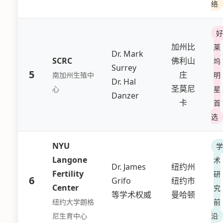
络
好
加州比
莱
Dr. Mark
SCRC
佛利山
坞
Surrey
5
庄
南加州生殖中
明
Dr. Hal
圣莫尼
心
星
Danzer
卡
首
选
NYU
学
Langone
术
Dr. James
纽约州
Fertility
研
6
Grifo
纽约市
Center
究
等学术权威
曼哈顿
纽约大学朗格
前
尼生育中心
沿