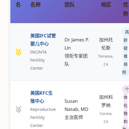
名
名称
团队
地区
优
势
高
美国IFC试管
Dr. James P.
加州托
龄
婴儿中心
Lin
伦斯
疑
🥇
INCINTA
领衔专家团
难
Torrance,
Fertility
队
病
CA
Center
例
个
美国RFC生
加州科
体
殖中心
Susan
罗纳
化
🥈
Nasab, MD
Reproductive
微
Corona,
主治医师
Fertility
刺
CA
Center