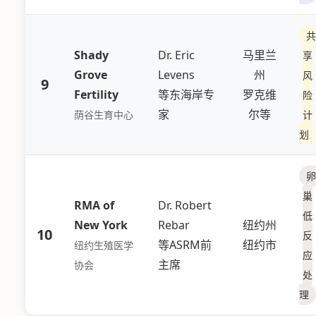
共
Shady
Dr. Eric
马里兰
享
Grove
Levens
州
风
9
Fertility
等东海岸专
罗克维
险
家
尔等
荫谷生育中心
计
划
卵
巢
RMA of
Dr. Robert
低
New York
Rebar
纽约州
10
反
等ASRM前
纽约市
纽约生殖医学
应
主席
协会
处
理