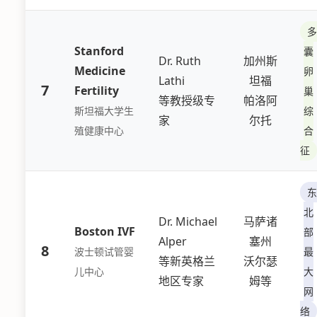
多
Stanford
囊
Dr. Ruth
加州斯
Medicine
卵
Lathi
坦福
7
Fertility
巢
等教授级专
帕洛阿
斯坦福大学生
综
家
尔托
殖健康中心
合
征
东
北
Dr. Michael
马萨诸
Boston IVF
部
Alper
塞州
8
波士顿试管婴
最
等新英格兰
沃尔瑟
儿中心
大
地区专家
姆等
网
络