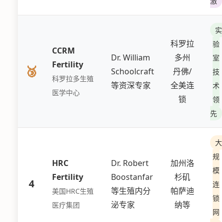
激
实
科罗拉
验
CCRM
Dr. William
多州
室
Fertility
🥉
Schoolcraft
丹佛/
技
科罗拉多生殖
等资深专家
全美连
术
医学中心
锁
领
先
大
规
HRC
Dr. Robert
加州洛
模
Fertility
Boostanfar
杉矶
4
连
等生殖内分
帕萨迪
美国HRC生殖
锁
泌专家
纳等
医疗集团
网