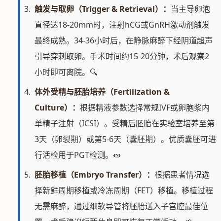
触发与取卵（Trigger & Retrieval）：
当主导卵泡
直径达18-20mm时，注射hCG或GnRH激动剂触发
最终成熟。34-36小时后，在静脉麻醉下经阴道超声
引导穿刺取卵。手术时间约15-20分钟，术后观察2
小时即可离院。🔍
体外受精与胚胎培养（Fertilization &
Culture）：
根据精液参数选择常规IVF或卵胞浆内
单精子注射（ICSI）。受精后胚胎在实验室培养至第
3天（卵裂期）或第5-6天（囊胚期）。优质囊胚可进
行活检用于PGT检测。🧫
胚胎移植（Embryo Transfer）：
根据患者情况选
择新鲜周期移植或冷冻周期（FET）移植。移植过程
无需麻醉，通过细软导管将胚胎送入子宫腔最佳位