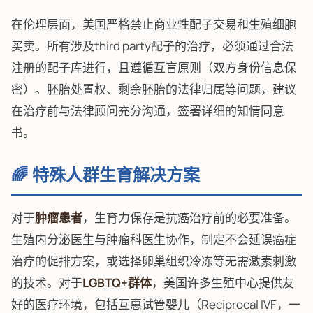
在伦理层面，美国严格禁止商业性配子交易和生殖细胞
买卖。所有涉及third party配子的治疗，必须通过合法
注册的配子库进行，且遵循互盲原则（双方身份信息保
密）。胚胎处置权、剩余胚胎的法律归属等问题，建议
在治疗前与法律顾问充分沟通，签署详细的知情同意
书。
🌈 特殊人群生育解决方案
对于
肿瘤患者
，生育力保存是抗癌治疗前的必要准备。
生殖内分泌医生与肿瘤科医生协作，制定不会延误癌症
治疗的促排方案，或选择卵巢组织冷冻等无需激素刺激
的技术。对于
LGBTQ+群体
，美国许多生殖中心提供友
好的医疗环境，包括互惠试管婴儿（Reciprocal IVF，一