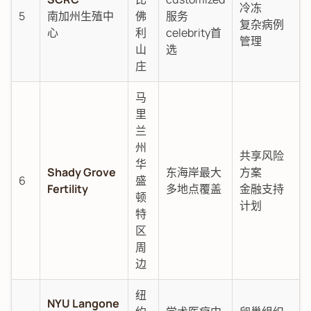
冷冻
5
南加州生殖中
佛
服务
复杂病例
心
利
celebrity首
管理
山
选
庄
马
里
兰
州
共享风险
华
Shady Grove
东海岸最大
方案
6
盛
Fertility
多地点覆盖
金融支持
顿
计划
特
区
周
边
纽
NYU Langone