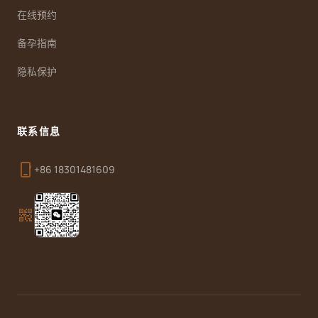
在线预约
备孕指南
隐私保护
联系信息
phone_iphone
+86 18301481609
qr_code_2