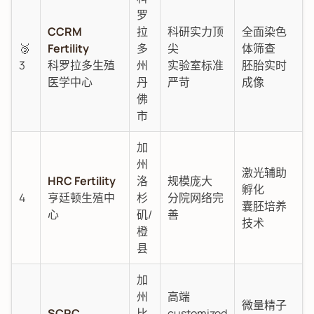
罗
CCRM
拉
科研实力顶
全面染色
🥉
Fertility
多
尖
体筛查
3
科罗拉多生殖
州
实验室标准
胚胎实时
医学中心
丹
严苛
成像
佛
市
加
州
激光辅助
HRC Fertility
洛
规模庞大
孵化
4
亨廷顿生殖中
杉
分院网络完
囊胚培养
心
矶/
善
技术
橙
县
加
州
高端
微量精子
SCRC
比
customized