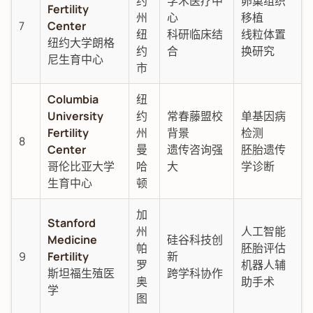
约
学术医疗中
卵巢组织
Fertility
州
心
移植
7
Center
纽
科研临床结
线粒体置
纽约大学朗格
约
合
换研究
尼生育中心
市
Columbia
纽
University
约
常春藤盟校
单基因病
Fertility
州
背景
检测
8
Center
曼
遗传咨询强
胚胎遗传
哥伦比亚大学
哈
大
学诊断
生育中心
顿
加
Stanford
州
人工智能
Medicine
硅谷科技创
帕
胚胎评估
9
Fertility
新
罗
机器人辅
斯坦福生殖医
跨学科协作
奥
助手术
学
图