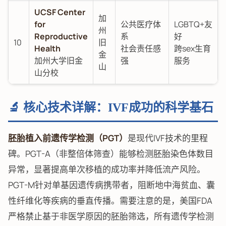
UCSF Center
加
for
公共医疗体
LGBTQ+友
州
Reproductive
系
好
10
旧
Health
社会责任感
跨sex生育
金
加州大学旧金
强
服务
山
山分校
🔬 核心技术详解：IVF成功的科学基石
胚胎植入前遗传学检测（PGT）
是现代IVF技术的里程
碑。PGT-A（非整倍体筛查）能够检测胚胎染色体数目
异常，显著提高单次移植的成功率并降低流产风险。
PGT-M针对单基因遗传病携带者，阻断地中海贫血、囊
性纤维化等疾病的垂直传播。需要注意的是，美国FDA
严格禁止基于非医学原因的胚胎筛选，所有遗传学检测