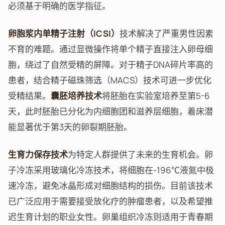
必须基于明确的医学指征。
卵胞浆内单精子注射（ICSI）
技术解决了严重男性因素
不育的难题。通过显微操作将单个精子直接注入卵母细
胞，绕过了自然受精的屏障。对于精子DNA碎片率高的
患者，结合精子磁珠筛选（MACS）技术可进一步优化
受精结果。
囊胚培养技术
将胚胎在实验室培养至第5-6
天，此时胚胎已分化为内细胞团和滋养层细胞，着床潜
能显著优于第3天的卵裂期胚胎。
生育力保存技术
为特定人群提供了未来的生育机会。卵
子冷冻采用玻璃化冷冻技术，将细胞在-196℃液氮中极
速冷冻，避免冰晶形成对细胞结构的损伤。目前该技术
已广泛应用于需要接受放化疗的肿瘤患者，以及希望推
迟生育计划的职业女性。卵巢组织冷冻则适用于青春期