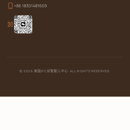
phone_iphone
+86 18301481609
qr_code_2
© 2026 美国IFC试管婴儿中心. ALL RIGHTS RESERVED.