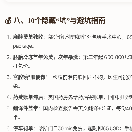
💰 八、10个隐藏“坑”与避坑指南
麻醉费单独收
：部分诊所把“麻醉”外包给手术中心，650
package。
胚胎冷冻首年免费，次年暴涨
：第二年起 600-800
打包价。
宫腔镜“顺便做”
：移植前若内膜回声不均，医生可能加宫腔
绝。
药费账单滞后
：美国药房先给药后寄账单，回国才收
翻译件盖章
：国内检查报告需英文翻译+公证，每份40
半。
停车罚单
：诊所门口30 min免费，超时即65 USD；手