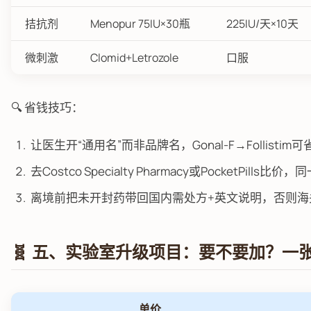
拮抗剂
Menopur 75IU×30瓶
225IU/天×10天
微刺激
Clomid+Letrozole
口服
🔍 省钱技巧：
让医生开“通用名”而非品牌名，Gonal-F→Follistim可
去Costco Specialty Pharmacy或PocketPills
离境前把未开封药带回国内需处方+英文说明，否则海
🧬 五、实验室升级项目：要不要加？一
单价