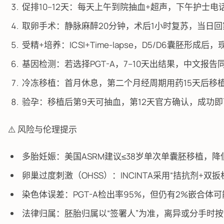
促排10–12天：每天上午到院抽血+超声，下午护士电
取卵手术：静脉麻醉20分钟，术后1小时复苏，当日回
受精+培养：ICSI+Time-lapse，D5/D6囊胚形成
基因检测：若选择PGT-A，7–10天出结果，中文报
冷冻移植：首月休息，第二个月经周期用药15天后移
验孕：移植后第9天可抽血，第12天官方确认，成功
⚠️ 风险与伦理提示
多胎妊娠：美国ASRM建议≤38岁单次单囊胚移植，
卵巢过度刺激（OHSS）：INCINTA采用“拮抗剂+双扳
染色体误差：PGT-A检出率95%，但仍有2%嵌合体
法律归属：胚胎归属以“签署人”为准，离异或分手时