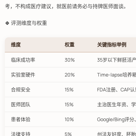
考，不构成医疗建议，就医前请务必与持牌医师面谈。
🍀 评测维度与权重
维度
权重
关键指标举例
临床成功率
30%
35岁以下鲜胚活
实验室硬件
20%
Time-lapse
合规安全
15%
FDA注册、CAP
医师团队
15%
主治医生年资、学术
患者体验
10%
Google/Bi
法律支持
5%
州法友好度、胚胎