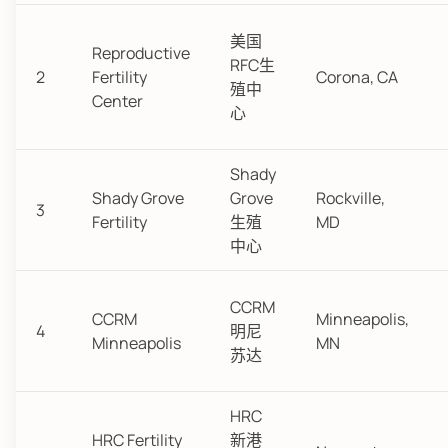
美国
Reproductive
RFC生
2
Fertility
Corona, CA
殖中
Center
心
Shady
Shady Grove
Grove
Rockville,
3
Fertility
生殖
MD
中心
CCRM
CCRM
Minneapolis,
4
明尼
Minneapolis
MN
苏达
HRC
HRC Fertility
新港