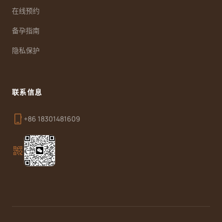
在线预约
备孕指南
隐私保护
联系信息
phone_iphone
+86 18301481609
qr_code_2