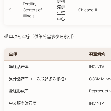
伊利
Fertility
诺伊
9
Centers of
Chicago, IL
生殖
Illinois
中心
🌈 单项冠军榜（供细分需求快速索引）
单项
冠军机构
鲜胚活产率
INCINTA
累计活产率（一次取卵多次移植）
CCRM Minne
囊胚形成率
Reproductive
中文服务满意度
INCINTA