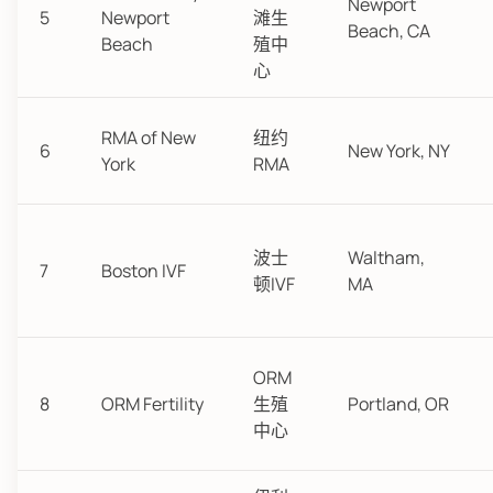
Newport
5
Newport
滩生
Beach, CA
Beach
殖中
心
RMA of New
纽约
6
New York, NY
York
RMA
波士
Waltham,
7
Boston IVF
顿IVF
MA
ORM
8
ORM Fertility
生殖
Portland, OR
中心