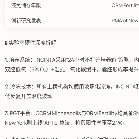
液氮储存年限
ORM Fertilit
创新研究发表
RMA of New 
🧪 实验室硬件深度拆解
1. 培养系统：INCINTA采用“24小时不打开培养箱”策略，
双腔低氧（5% O₂）+湿式二氧化碳缓冲，囊胚形成率提升
2. 冷冻技术：所有上榜机构均使用玻璃化冷冻，INCIN
低反复开盖温度波动。
3. PGT平台：CCRM Minneapolis与ORM Fertili
New York则上线“AI-TE”算法，将假阳性率压至2.1%。