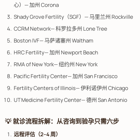
心）— 加州 Corona
Shady Grove Fertility（SGF）— 马里兰州 Rockville
CCRM Network— 科罗拉多州 Lone Tree
Boston IVF— 马萨诸塞州 Waltham
HRC Fertility— 加州 Newport Beach
RMA of New York— 纽约州 New York
Pacific Fertility Center— 加州 San Francisco
Fertility Centers of Illinois— 伊利诺伊州 Chicago
UT Medicine Fertility Center— 德州 San Antonio
💡 就诊流程拆解：从咨询到验孕只需六步
远程评估（2–4 周）