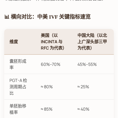
📊 横向对比：中美 IVF 关键指标速览
美国（以
中国大陆（以北
维度
INCINTA 与
上广深头部三甲
RFC 为代表）
为代表）
囊胚形成
60%–70%
45%–55%
率
PGT-A 检
测周期占
≈ 80%
≈ 25%
比
单胚胎移
≈ 85%
≈ 40%
植率