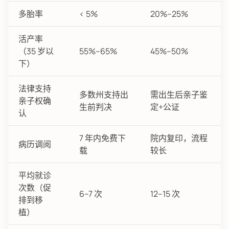
多胎率
< 5%
20%–25%
活产率
（35 岁以
55%–65%
45%–50%
下）
法律支持
多数州支持出
需出生后亲子鉴
亲子权确
生前判决
定+公证
认
7 年内免费下
院内复印，流程
病历调阅
载
较长
平均就诊
次数（促
6–7 次
12–15 次
排到移
植）