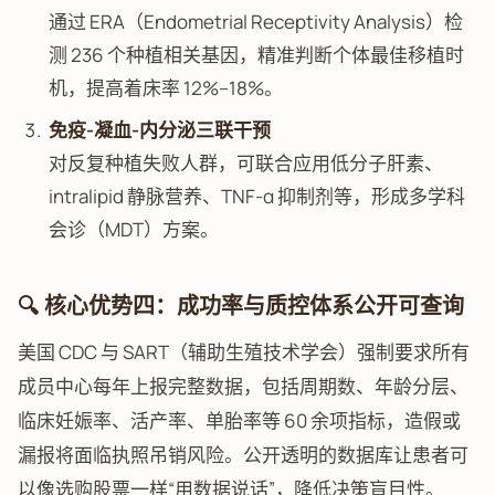
通过 ERA（Endometrial Receptivity Analysis）检
测 236 个种植相关基因，精准判断个体最佳移植时
机，提高着床率 12%–18%。
免疫-凝血-内分泌三联干预
对反复种植失败人群，可联合应用低分子肝素、
intralipid 静脉营养、TNF-α 抑制剂等，形成多学科
会诊（MDT）方案。
🔍 核心优势四：成功率与质控体系公开可查询
美国 CDC 与 SART（辅助生殖技术学会）强制要求所有
成员中心每年上报完整数据，包括周期数、年龄分层、
临床妊娠率、活产率、单胎率等 60 余项指标，造假或
漏报将面临执照吊销风险。公开透明的数据库让患者可
以像选购股票一样“用数据说话”，降低决策盲目性。