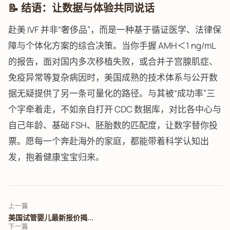
📝 结语：让数据与体验共同说话
赴美 IVF 并非“奢侈品”，而是一种基于循证医学、法律保
障与个体化方案的综合决策。当你手握 AMH＜1 ng/mL
的报告，面对国内多次移植失败，或合并子宫腺肌症、
免疫异常等复杂病因时，美国成熟的技术体系与公开数
据无疑提供了另一条可量化的路径。与其被“成功率”三
个字牵着走，不如亲自打开 CDC 数据库，对比各中心与
自己年龄、基础 FSH、胚胎数的匹配度，让数字替你投
票。愿每一个奔赴海外的家庭，都能带着科学认知出
发，抱着健康宝宝归来。
上一篇
美国试管婴儿最新报价揭...
下一篇