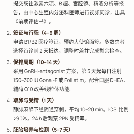
提交既往激素六项、B 超、宫腔镜、精液分析等报
告，由中心生殖内分泌科医师进行视频问诊，出具
《前期评估书》。
签证与行程（4–6 周）
申请 B1/B2 医疗签证，预约大使馆面签。多数患者
选择首诊前 2 天抵达，调整时差并完成剩余检查。
促排周期（10–14 天）
采用 GnRH-antagonist 方案，第 5 天起每日注射
150–300 IU Gonal-F 或 Follistim，配合口服 DHEA、
辅酶 Q10 改善线粒体功能。
取卵与受精（1 天）
静脉麻醉下经阴道穿刺，平均 10–20 min。ICSI 比例
>90%，24 h 后观察 2PN 受精率。
胚胎培养与检测（5–7 天）