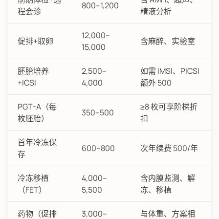
800–1,200
程会诊
精液分析
12,000–
促排+取卵
含麻醉、实验室
15,000
胚胎培养
2,500–
如需 IMSI、PICSI
+ICSI
4,000
额外 500
PGT-A（每
≥8 枚可享阶梯折
350–500
枚胚胎）
扣
首年冷冻保
600–800
次年续费 500/年
存
冷冻移植
4,000–
含内膜监测、解
（FET）
5,500
冻、移植
药物（促排
3,000–
与体重、方案相