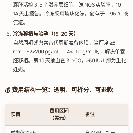
囊胚活检 3–5 个滋养层细胞，送 NGS 实验室，10–
14 天出报告。冷冻采用玻璃化法，储存于 -196 ℃ 液
氮罐。
冷冻移植与验孕（15–20 天）
自然周期或激素替代周期准备内膜，当厚度 ≥8
mm、E2≥200 pg/mL、P4≤1.0 ng/mL 时，解冻单囊
胚移植。第 10 天抽血查 β-hCG，≥50 IU/L 即为生化
妊娠。
💰 费用结构一览：透明、可拆分、可退款
费用区间
项目
备注
（美元）
前期体检+远
含 AMH、超声、