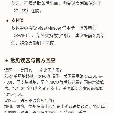
美元，可覆盖取卵后出血、卵巢过度刺激综合征
（OHSS）住院。
支付类
多数中心接受 Visa/Master 信用卡、境外电汇
（SWIFT）、部分支持数字钱包。建议提前 2 周结
汇，避免大额刷卡风控。
⚠️ 常见误区与官方回应
误区一：美国 IVF 一定比国内贵？
若按“单胚胎移植一次成功”模型，美国费用确实高 30%–
40%，但多胎减胎、早产 NICU 等后续花费在国内常被低
估。综合 24 个月内的累计支出，美国单胎方案反而降低
10%–15%。
误区二：语言不通会被加价？
加州、纽约、德州多家中心配备中英双语协调员，报价单与
合同同步双语，不存在“中文价”与“英文价”差异。