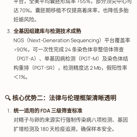
平台，全美平均囊胚形成率 >55%，部分顶尖中心可
达 70%。囊胚期移植不仅提高着床率，也降低多胎
妊娠风险。
全基因组建库与检测技术成熟
NGS（Next-Generation Sequencing）平台覆盖率
>90%，可一次性完成 24 条染色体非整倍体筛查
（PGT-A）、单基因病检测（PGT-M）及染色体结
构重排（PGT-SR），检测精度达 2 Mb，假阳性率
＜1%。
🔍 核心优势二：法律与伦理框架清晰透明
统一适用的 FDA 三级筛查标准
对精子与卵的来源实行强制传染病八项检测、基因
扩增检测及 180 天检疫追溯，确保样本安全。