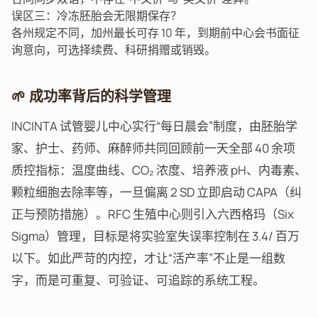
误区三：冷冻胚胎会无限期保存？
各州规定不同，加州最长可存 10 年，到期前中心会书面征
询意向，可选择续费、科研捐赠或销毁。
🌱 成功率背后的科学管理
INCINTA 试管婴儿中心实行“每日晨会”制度，由胚胎学
家、护士、药师、麻醉师共同回顾前一天全部 40 余项
质控指标：温度曲线、CO₂ 浓度、培养液 pH、内毒素、
颗粒细胞去除率等，一旦偏离 2 SD 立即启动 CAPA（纠
正与预防措施）。RFC 生殖中心则引入六西格玛（Six
Sigma）管理，目标是将实验室失误率控制在 3.4/ 百万
以下。如此严苛的内控，才让“活产率”不止是一组数
字，而是可重复、可验证、可追踪的系统工程。