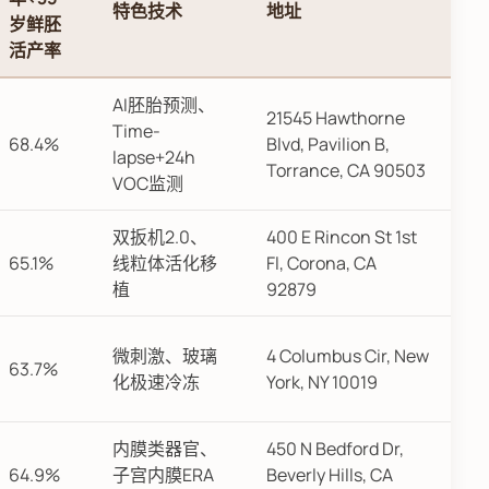
特色技术
地址
岁鲜胚
活产率
AI胚胎预测、
21545 Hawthorne
Time-
68.4%
Blvd, Pavilion B,
lapse+24h
Torrance, CA 90503
VOC监测
双扳机2.0、
400 E Rincon St 1st
65.1%
线粒体活化移
Fl, Corona, CA
植
92879
微刺激、玻璃
4 Columbus Cir, New
63.7%
化极速冷冻
York, NY 10019
内膜类器官、
450 N Bedford Dr,
64.9%
子宫内膜ERA
Beverly Hills, CA