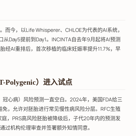
以Life Whisperer、CHLOE为代表的AI系统，
ay5提前到Day1。INCINTA自去年9月起将AI预测
胚胎经AI重排后，首次移植的临床妊娠率提升11.7%，早
Polygenic）进入试点
、冠心病）风险预测一直空白。2024年，美国FDA给三
RS）”研究豁免，允许对胚胎进行常见慢性病风险分层。RFC生殖
7个家庭，PRS高风险胚胎被降级后，子代20年内的预测发
需通过机构伦理审查并签署额外知情同意。