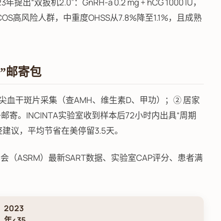
双扳机2.0”：GnRH-a 0.2 mg + hCG 1000 IU，
高风险人群，中重度OHSS从7.8%降至1.1%，且成熟
检”邮寄包
尖血干斑片采集（查AMH、维生素D、甲功）；② 居家
寄。INCINTA实验室收到样本后72小时内出具“周期
建议，平均节省在美停留3.5天。
医学会（ASRM）最新SART数据、实验室CAP评分、患者满
2023
年<35