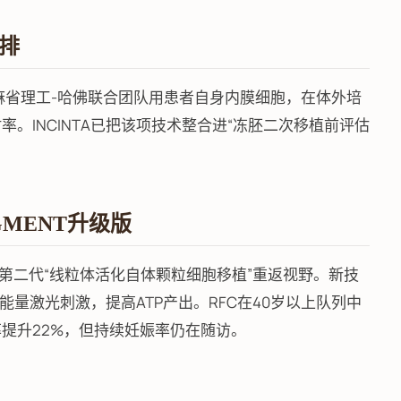
彩排
。麻省理工-哈佛联合团队用患者自身内膜细胞，在体外培
。INCINTA已把该项技术整合进“冻胚二次移植前评估
GMENT升级版
如今第二代“线粒体活化自体颗粒细胞移植”重返视野。新技
量激光刺激，提高ATP产出。RFC在40岁以上队列中
率提升22%，但持续妊娠率仍在随访。