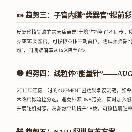
🧫 趋势三：子宫内膜“类器官”提前
反复移植失败的最大痛点是“土壤”与“种子”不同步
养成3D类器官，可模拟黄体中期窗位，测试胚胎黏附率
包”，周期取消率从14%降至6%。
🧿 趋势四：线粒体“能量针”——AU
2015年红极一时的AUGMENT因效果争议沉寂，
术改用微流控分选，避免外源DNA污染，同时加入低能
开展随机对照，获卵数平均提升1.8枚，可移植囊胚