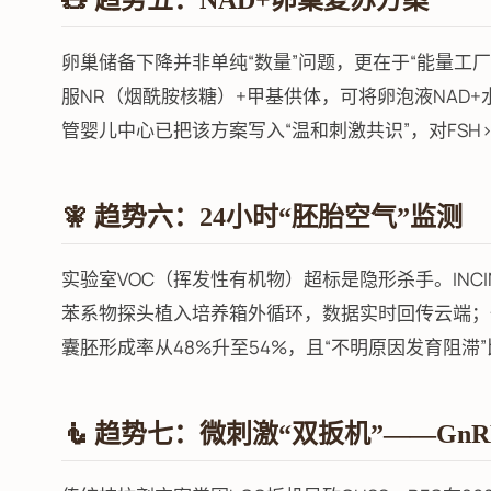
🧸 趋势五：NAD+卵巢复苏方案
卵巢储备下降并非单纯“数量”问题，更在于“能量工厂”
服NR（烟酰胺核糖）+甲基供体，可将卵泡液NAD+水
管婴儿中心已把该方案写入“温和刺激共识”，对FSH>1
🧚 趋势六：24小时“胚胎空气”监测
实验室VOC（挥发性有机物）超标是隐形杀手。INCI
苯系物探头植入培养箱外循环，数据实时回传云端；一
囊胚形成率从48%升至54%，且“不明原因发育阻滞
🧜 趋势七：微刺激“双扳机”——GnRH