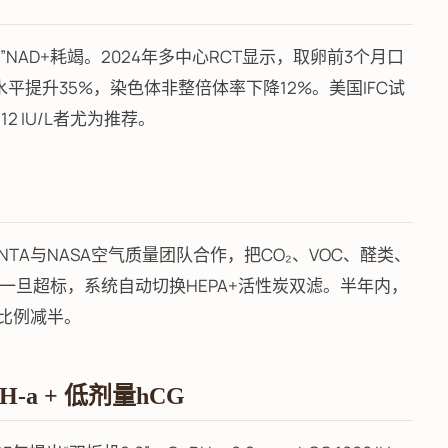
NAD+耗竭。2024年多中心RCT显示，取卵前3个月口
平提升35%，染色体非整倍体率下降12%。美国IFC试
2 IU/L者尤为推荐。
NTA与NASA空气质量团队合作，把CO₂、VOC、醛类、
旦超标，系统自动切换HEPA+活性炭双滤。半年内，
”比例减半。
-a + 低剂量hCG