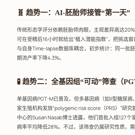
🧬 趋势一：AI-胚胎师接管“第一天”
传统形态学评分依赖胚胎师肉眼，主观差异高达20%。而今，
可在受精后16小时就给出“植入潜能指数”，把挑选窗口从D
与自身Time-lapse数据库耦合，初步统计：同一批
期流产率下降4.3%。
🧪 趋势二：全基因组“可动”筛查（PGT-
单基因病PGT-M已普及，但多基因病（如II型糖尿病
家生殖机构发放“polygenic risk score（P
中心的Susan Nasab博士透露，他们首批入组12
病率平均降低28%。不过，该筛查仍属研究性质，