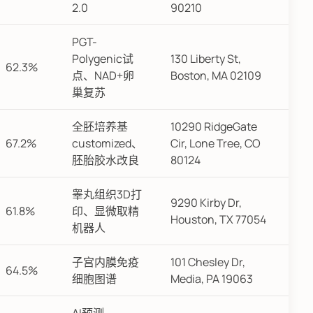
2.0
90210
PGT-
Polygenic试
130 Liberty St,
62.3%
点、NAD+卵
Boston, MA 02109
巢复苏
全胚培养基
10290 RidgeGate
67.2%
customized、
Cir, Lone Tree, CO
胚胎胶水改良
80124
睾丸组织3D打
9290 Kirby Dr,
61.8%
印、显微取精
Houston, TX 77054
机器人
子宫内膜免疫
101 Chesley Dr,
64.5%
细胞图谱
Media, PA 19063