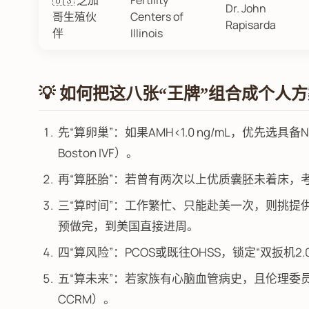
🇺🇸 芝加
Fertility
Dr. John
哥生殖伙
Centers of
Rapisarda
伴
Illinois
💡 如何把这八张“王牌”组合成个人
先“算卵巢”：如果AMH<1.0 ng/mL，优先选
Boston IVF）。
再“算胚胎”：若曾有两次以上优质囊胚未着床，考虑
三“算时间”：工作繁忙、只能赴美一次，则挑提供“
预做完，到美国直接进周。
四“算风险”：PCOS或既往OHSS，锁定“双扳机2.
五“算未来”：若家族有心脑血管病史，且伦理委员会批准，
CCRM）。