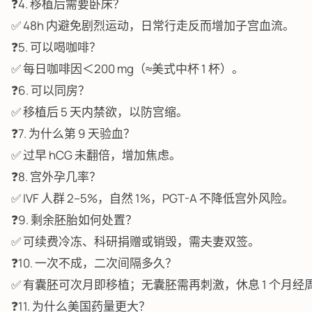
❓4. 移植后需要卧床？
✅ 48h 内避免剧烈运动，日常行走反而增加子宫血流。
❓5. 可以喝咖啡？
✅ 每日咖啡因＜200 mg（≈美式中杯 1 杯）。
❓6. 可以同房？
✅ 移植后 5 天内禁欲，以防宫缩。
❓7. 为什么第 9 天验血？
✅ 过早 hCG 未翻倍，增加焦虑。
❓8. 宫外孕几率？
✅ IVF 人群 2–5%，自然 1%，PGT-A 不降低宫外风险。
❓9. 剩余胚胎如何处置？
✅ 可续费冷冻、科研捐赠或销毁，需夫妻双签。
❓10. 一次不成，二次间隔多久？
✅ 有囊胚可次月即移植；无囊胚需再刺激，休息 1 个月经
❓11. 为什么美国药量更大？