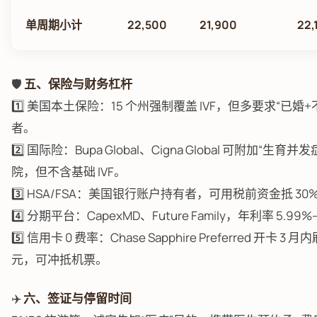
单周期小计
22,500
21,900
22,
🛡️
五、保险与财务杠杆
1️⃣ 美国本土保险：15 个州强制覆盖 IVF，但多要求“已婚
者。
2️⃣ 国际险：Bupa Global、Cigna Global 可附加“生
院，但不含基础 IVF。
3️⃣ HSA/FSA：美国银行账户持有者，可用税前资金抵 30
4️⃣ 分期平台：CapexMD、Future Family，年利率 5.
5️⃣ 信用卡 0 费率：Chase Sapphire Preferred 开卡 3 
元，可冲抵机票。
✈️
六、签证与停留时间