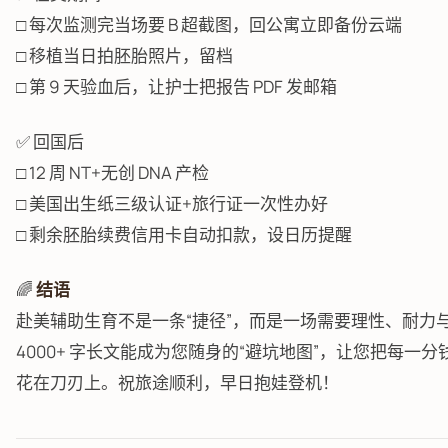
□ 每次监测完当场要 B 超截图，回公寓立即备份云端
□ 移植当日拍胚胎照片，留档
□ 第 9 天验血后，让护士把报告 PDF 发邮箱
✅ 回国后
□ 12 周 NT+无创 DNA 产检
□ 美国出生纸三级认证+旅行证一次性办好
□ 剩余胚胎续费信用卡自动扣款，设日历提醒
🌈
结语
赴美辅助生育不是一条“捷径”，而是一场需要理性、耐力
4000+ 字长文能成为您随身的“避坑地图”，让您把每一
花在刀刃上。祝旅途顺利，早日抱娃登机！