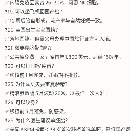
✅ 内膜免疫因素占 25–30%，可测 NK 细胞。
❓19. 可以坐飞机回国产检？
✅ 12 周后胎盘形成，流产率与自然妊娠一致。
❓20. 美国出生宝宝国籍？
✅ 落地国籍，但需父母办理中国旅行证方可入境。
❓21. 需要存脐带血吗？
✅ 公共库免费，家庭库首年 1,800 美元，后续 150/年。
❓22. 可以打 HPV 疫苗？
✅ 移植前 1 月完成，妊娠期不推荐。
❓23. 为什么丈夫要重复验精？
✅ 精液参数隔 3 月波动 20%，以最佳一次为准。
❓24. 可以纹身？
✅ 移植前 3 月避免，防感染。
❓25. 为什么医生建议单胚胎？
✅ 美国 ASRM 指南＜38 岁首次移植首选单胚，降低早产