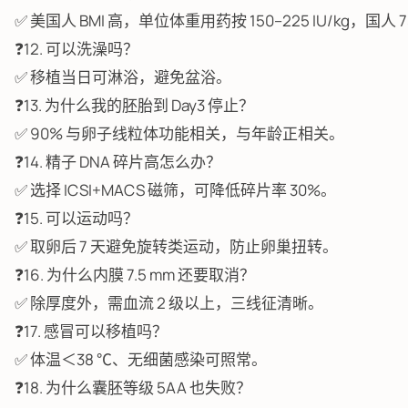
✅ 美国人 BMI 高，单位体重用药按 150–225 IU/kg，国人 75–
❓12. 可以洗澡吗？
✅ 移植当日可淋浴，避免盆浴。
❓13. 为什么我的胚胎到 Day3 停止？
✅ 90% 与卵子线粒体功能相关，与年龄正相关。
❓14. 精子 DNA 碎片高怎么办？
✅ 选择 ICSI+MACS 磁筛，可降低碎片率 30%。
❓15. 可以运动吗？
✅ 取卵后 7 天避免旋转类运动，防止卵巢扭转。
❓16. 为什么内膜 7.5 mm 还要取消？
✅ 除厚度外，需血流 2 级以上，三线征清晰。
❓17. 感冒可以移植吗？
✅ 体温＜38 ℃、无细菌感染可照常。
❓18. 为什么囊胚等级 5AA 也失败？