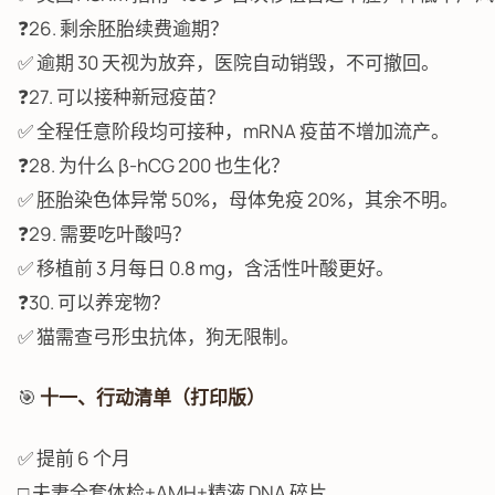
❓26. 剩余胚胎续费逾期？
✅ 逾期 30 天视为放弃，医院自动销毁，不可撤回。
❓27. 可以接种新冠疫苗？
✅ 全程任意阶段均可接种，mRNA 疫苗不增加流产。
❓28. 为什么 β-hCG 200 也生化？
✅ 胚胎染色体异常 50%，母体免疫 20%，其余不明。
❓29. 需要吃叶酸吗？
✅ 移植前 3 月每日 0.8 mg，含活性叶酸更好。
❓30. 可以养宠物？
✅ 猫需查弓形虫抗体，狗无限制。
🎯
十一、行动清单（打印版）
✅ 提前 6 个月
□ 夫妻全套体检+AMH+精液 DNA 碎片