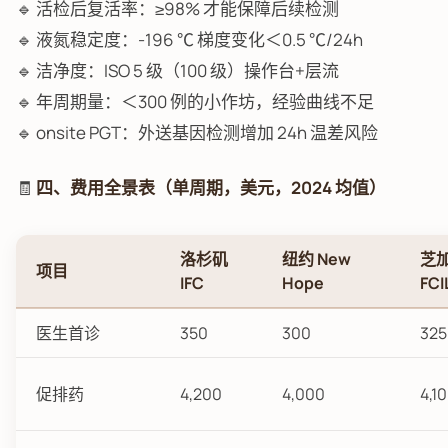
🔹 活检后复活率：≥98% 才能保障后续检测
🔹 液氮稳定度：-196 ℃ 梯度变化＜0.5 ℃/24h
🔹 洁净度：ISO 5 级（100 级）操作台+层流
🔹 年周期量：＜300 例的小作坊，经验曲线不足
🔹 onsite PGT：外送基因检测增加 24h 温差风险
🧾
四、费用全景表（单周期，美元，2024 均值）
洛杉矶
纽约 New
芝
项目
IFC
Hope
FCI
医生首诊
350
300
325
促排药
4,200
4,000
4,1