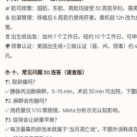
🛫 航司政策：国航、东航、南航均接受 32 周前孕妇，需
🩸 抗凝管理：移植后 6 周若仍使用肝素，乘机前 12h 
笺。
🧾 出生纸加急：加州 7 个工作日，纽约 10 个工作日，可申
🌍 领事认证：美国出生纸+三级认证（县、州、领事）约 4 周
元。
📚
十、常见问题 30 连答（速查版）
❓1. 取卵痛吗？
✅ 静脉丙泊酚麻醉，5–15 min，术后 30 min 可出院，下腹
❓2. 麻醉会伤脑吗？
✅ 用药量仅 1/10 胃肠镜，Meta 分析示无认知影响。
❓3. 促排会让卵巢早衰？
✅ 每次募集的卵泡本就属于“当月凋亡池”，不额外消耗库