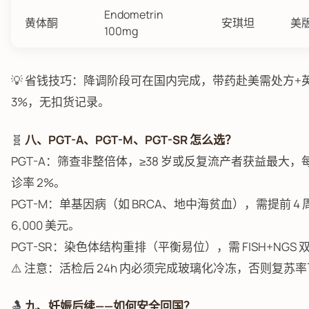
Endometrin
黄体酮
安琪坦
美
100mg
💡 省钱技巧：降调阶段可在国内完成，带药赴美需处方+
3%，无扣货记录。
🧬
八、PGT-A、PGT-M、PGT-SR 怎么选？
PGT-A：筛查非整倍体，≥38 岁或反复流产者获益最大，每检
诊率 2%。
PGT-M：单基因病（如 BRCA、地中海贫血），需提前 4 
6,000 美元。
PGT-SR：染色体结构重排（平衡易位），需 FISH+NGS 双
⚠️ 注意：活检后 24h 内必须完成玻璃化冷冻，否则复苏率
🤱
九、妊娠后续——如何安全回国？