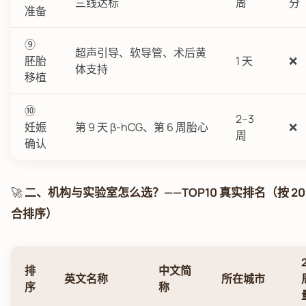
三线达标
周
分
准备
⑨
超声引导、软导管、术后黄
胚胎
1 天
❌
体支持
移植
⑩
2–3
妊娠
第 9 天 β-hCG、第 6 周胎心
❌
周
确认
🚀
二、机构与实验室怎么选？——TOP10 真实排名（按 2023
合排序）
排
中文简
英文名称
所在城市
序
称