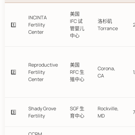
美国
INCINTA
IFC 试
洛杉矶
1️⃣
Fertility
管婴儿
Torrance
Center
中心
Reproductive
美国
Corona,
2️⃣
Fertility
RFC 生
CA
Center
殖中心
Shady Grove
SGF 生
Rockville,
3️⃣
Fertility
育中心
MD
CCRM