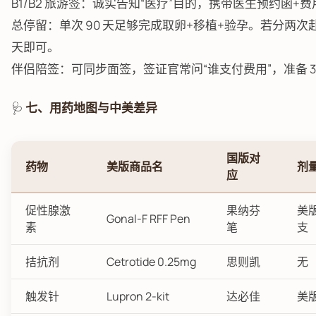
B1/B2 旅游签：诚实告知“医疗”目的，携带医生预约函+
总停留：单次 90 天足够完成取卵+移植+验孕。若分两次
天即可。
伴侣陪签：可同步面签，签证官常问“谁支付费用”，准备 3
🩺
七、用药地图与中美差异
国版对
药物
美版商品名
剂
应
促性腺激
果纳芬
美版
Gonal-F RFF Pen
素
笔
支
拮抗剂
Cetrotide 0.25mg
思则凯
无
触发针
Lupron 2-kit
达必佳
美