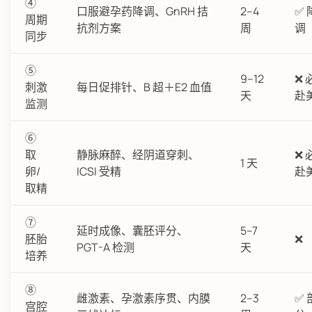
④
口服避孕药降调、GnRH 拮
2–4
✅ 
周期
抗剂方案
周
调
同步
⑤
9–12
❌ 
刺激
每日促排针、B 超＋E2 血值
天
赴
监测
⑥
取
静脉麻醉、经阴道穿刺、
❌ 
1 天
卵/
ICSI 受精
赴
取精
⑦
延时成像、囊胚评分、
5–7
胚胎
❌
PGT-A 检测
天
培养
⑧
雌激素、孕激素序贯、内膜
2–3
✅ 
宫腔