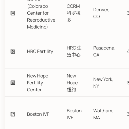
(Colorado
CCRM
Denver,
4️⃣
Center for
科罗拉
CO
Reproductive
多
Medicine)
HRC 生
Pasadena,
5️⃣
HRC Fertility
殖中心
CA
New Hope
New
New York,
6️⃣
Fertility
Hope
NY
Center
纽约
Boston
Waltham,
7️⃣
Boston IVF
IVF
MA