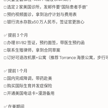
□ 选定 2 家美国诊所，发邮件要“国际患者手册”
□ 预约视频面诊，拿到治疗计划与费用表
□ 银行流水存款≥50 万人民币，签证官更放心
✅ 提前 3 个月
□ 办理 B1/B2 签证，预约面签，带医生预约函
□ 联系生殖律师，拿到合同草案
□ 订好可退改机票+公寓（推荐 Torrance 海景公寓，步行可
✅ 提前 1 个月
□ 国内完成降调，带药赴美
□ 购买国际生育并发症保险
□ 开通美国电话卡+漫游备用
✅ 在美期间