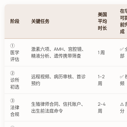
在
美国
可
阶段
关键任务
平均
前
时长
成
①
激素六项、AMH、宫腔镜、
✅ 
医学
1 周
精液分析、遗传携带筛查
部
评估
②
远程视频、病历审核、首诊
1–2
✅ 
诊所
预约
周
频
初选
③
生殖律师合同、信托账户、
2–4
⚠️
法律
出生前法庭命令
周
分
合规