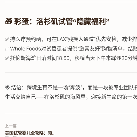
🎁 彩蛋：洛杉矶试管“隐藏福利”
✅ 持医疗预约函，可在LAX“残疾人通道”优先安检，减少排
✅ Whole Foods对试管患者提供“激素友好”购物清单，结账
✅ 托伦斯海滩日落时间18:30，移植当天下午来踩沙20分
🌟 结语：跨境生育不是一场“奔波”，而是一段被专业团队托
生活交给自己——在洛杉矶的海风里，迎接新生命的第一
上一篇
美国试管婴儿全攻略：预...