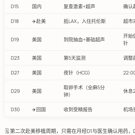
D15
国内
复查激素+超声
确认
D18
✈️赴美
抵LAX，入住托伦斯
超市
开始
D19
美国
到院抽血+基础超声
针
D23
美国
第5天监测
调整
D27
美国
夜针（HCG）
22:
取卵手术（全麻5分
D29
美国
休息
钟）
D30
✈️回国
收到受精报告
机场
🗓️ 第二次赴美移植周期，只需在月经D1与医生确认用药，D