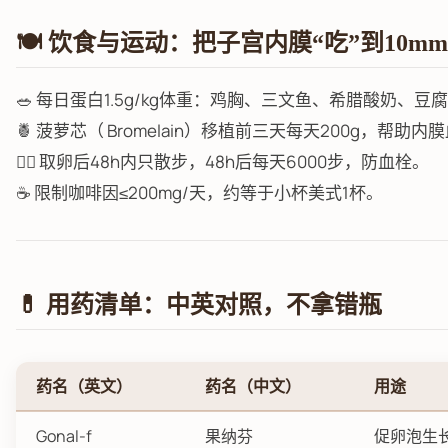
🍽️ 饮食与运动：把子宫内膜“吃”到10mm
🥗 每日蛋白1.5g/kg体重：鸡胸、三文鱼、希腊酸奶、豆
🍍 菠萝芯（ Bromelain）移植前三天每天200g，帮助内
🚶‍♀️ 取卵后48h内只散步，48h后每天6000步，防血栓。
☕ 限制咖啡因≤200mg/天，约等于小杯美式1杯。
💊 用药清单：中英对照，不拿错瓶
药名（英文）
药名（中文）
用途
Gonal-f
果纳芬
促卵泡生