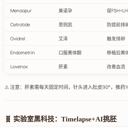
Menoopur
美诺孕
促FSH+LH
Cetrotide
思则凯
防提前排
Ovidrel
艾泽
触发排卵
Endometrin
口服黄体酮
移植后黄
Lovenox
肝素
改善血流
⚠️ 注意：肝素需每天固定时间，针头进入肚皮90°，推药
🧬 实验室黑科技：Timelapse+AI挑胚