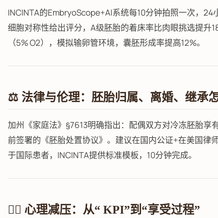
INCINTA的EmbryoScope+AI系统每10分钟拍照一
细胞对称性给出评分，A级胚胎的着床率比肉眼挑选提升18%。R
（5% O2），模拟输卵管环境，囊胚形成率提高12%。
⚖️ 法律与伦理：胚胎归属、离婚、继承
加州《家庭法》§7613明确指出：配偶双方对冷冻胚胎
前签署的《胚胎处置协议》。建议在国内公证+在美国律
于国际患者，INCINTA提供标准模板，10分钟完成。
🧘‍♀️ 心理减压：从“ KPI”到“享受过程”