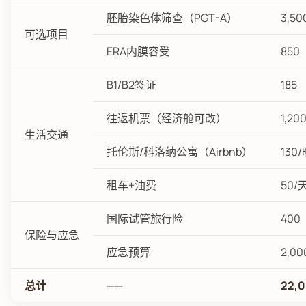
胚胎染色体筛查（PGT-A）
3,50
可选项目
ERA内膜容受
850
B1/B2签证
185
往返机票（经济舱可改）
1,20
生活交通
托伦斯/科洛纳公寓（Airbnb）
130
租车+油费
50/
国际试管旅行险
400
保险与应急
应急预算
2,00
总计
——
22,