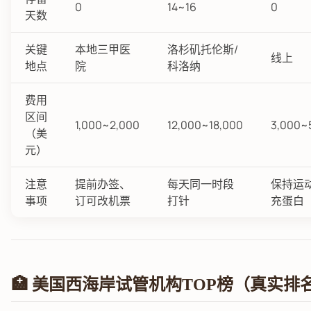
0
14~16
0
天数
关键
本地三甲医
洛杉矶托伦斯/
线上
地点
院
科洛纳
费用
区间
1,000~2,000
12,000~18,000
3,000~
（美
元）
注意
提前办签、
每天同一时段
保持运
事项
订可改机票
打针
充蛋白
🏥 美国西海岸试管机构TOP榜（真实排