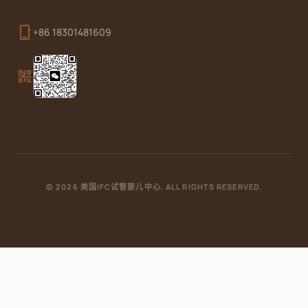
phone_iphone
+86 18301481609
qr_code_2
© 2026 美国IFC试管婴儿中心. ALL RIGHTS RESERVED.