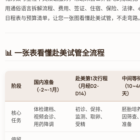
用通俗语言拆解流程、费用、签证、住宿、保险、法律、
日程表与预算清单，让您一张图看懂赴美试管，不走弯路
📊 一张表看懂赴美试管全流程
赴美第1次行程
中间等
国内准备
阶段
（月经D2-
（10~4
（-2~-1月）
D14）
天）
体检建档、
初诊、促排、
胚胎培
核心
视频会诊、
监测、取卵、
因筛查
任务
用药降调
受精
准备
停留