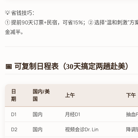
💡 省钱技巧：
① 提前90天订票+民宿，可省15%；② 选择“温和刺激”
金减半。
📅 可复制日程表（30天搞定两趟赴美）
日
国内/美
上午
下午
期
国
D1
国内
月经D1
抽血F
D2
国内
视频会诊Dr. Lin
降调