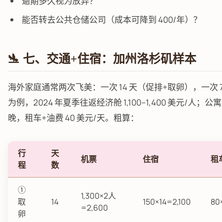
逾期多久视为放弃？
能否转去公共仓储公司（成本可降到 400/年）？
🛬 七、交通+住宿：加州洛杉矶样本
海外家庭通常两次飞美：一次 14 天（促排+取卵），一次 
为例，2024 年夏季往返经济舱 1,100–1,400 美元/人；公寓式
晚，租车+油费 40 美元/天。粗算：
行
天
机票
住宿
租
程
数
①
1,300×2人
取
14
150×14=2,100
80
=2,600
卵