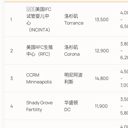
🇺🇸美国IFC
4,0
试管婴儿中
洛杉矶
1
13,500
–
心
Torrance
6,5
（INCINTA）
3,8
美国RFC生殖
洛杉矶
2
12,900
–
中心（RFC）
Corona
6,2
4,5
CCRM
明尼阿波
3
14,800
–
Minneapolis
利斯
7,0
3,5
Shady Grove
华盛顿
4
11,900
–
Fertility
DC
5,8
4,0