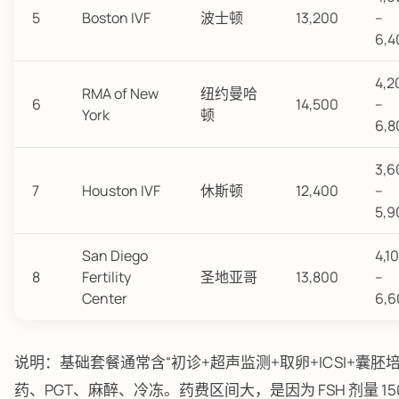
5
Boston IVF
波士顿
13,200
–
6,4
4,2
RMA of New
纽约曼哈
6
14,500
–
York
顿
6,8
3,6
7
Houston IVF
休斯顿
12,400
–
5,9
San Diego
4,1
8
Fertility
圣地亚哥
13,800
–
Center
6,6
说明：基础套餐通常含“初诊+超声监测+取卵+ICSI+囊胚
药、PGT、麻醉、冷冻。药费区间大，是因为 FSH 剂量 150