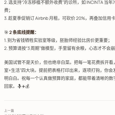
2. 选支持“冷冻移植不额外收费”的诊所，如 INCINTA 
费；
3. 趁夏季促销订 Airbnb 月租，可砍价 20%，再叠加信用卡
🎯
2 条底线提醒：
1. 别为省钱牺牲实验室等级，胚胎师经验比房价更重要；
2. 预算请按“3 周期”做模型，手里留有余粮，心态才不会
美国试管不是天价，但也绝非白菜。把每一笔花费拆开看，
室+生活”四大块。提前把表格打印出来，逐项打钩，你会发
明白白。祝每一个认真做预算的家庭，都能带着清晰的数字
回家。🤱✈️💰
上一篇