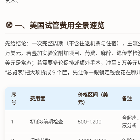
艺术。
🧭 一、美国试管费用全景速览
先给结论：一次完整周期（不含往返机票与住宿），主流生殖中
万美元，若叠加实验室附加项目、药费、麻醉、遗传学检测等，总
美元是常态；若需要多轮促排或额外手术，冲至 5 万美
“总览表”把大项拆成 9 个筐，先让你一眼锁定钱会花在哪
序
价格区间（美
费用筐
备注
号
元）
含超声
1
初诊&前期检查
500–1,200
液分析