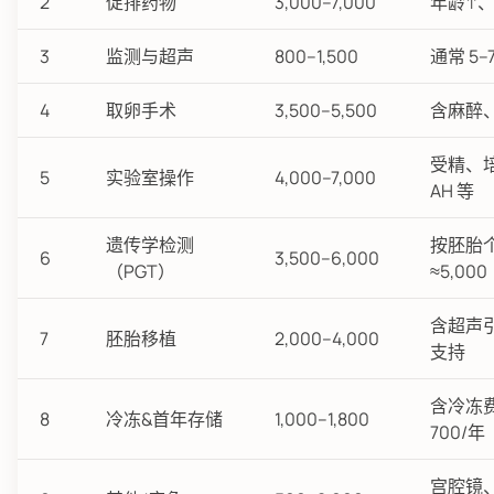
2
促排药物
3,000–7,000
年龄↑、
3
监测与超声
800–1,500
通常 5
4
取卵手术
3,500–5,500
含麻醉
受精、培
5
实验室操作
4,000–7,000
AH 等
遗传学检测
按胚胎个
6
3,500–6,000
（PGT）
≈5,000
含超声
7
胚胎移植
2,000–4,000
支持
含冷冻费
8
冷冻&首年存储
1,000–1,800
700/年
宫腔镜、