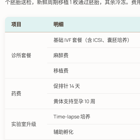
个胚胎送检，新鲜周期移植 1 枚通过胚胎，其余冷冻。费
项目
明细
基础 IVF 套餐（含 ICSI、囊胚培养）
诊所套餐
麻醉费
移植费
促排针 14 天
药费
黄体支持至孕 10 周
Time-lapse 培养
实验室升级
辅助孵化