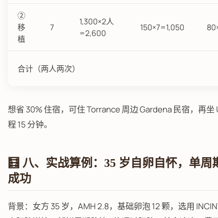
②
1,300×2人
移
7
150×7=1,050
80
=2,600
植
合计（两人两次）
想省 30% 住宿，可住 Torrance 周边 Gardena 民宿，再坐 
程 15 分钟。
🧮 八、实战算例：35 岁自卵自怀，单周
成功
背景：女方 35 岁，AMH 2.8，基础卵泡 12 颗，选用 INCIN