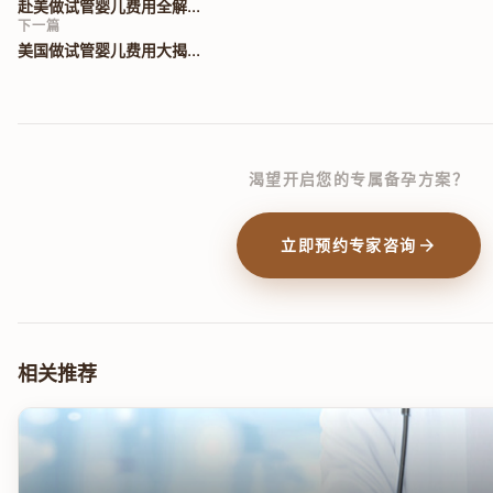
赴美做试管婴儿费用全解...
下一篇
美国做试管婴儿费用大揭...
渴望开启您的专属备孕方案？
arrow_forward
立即预约专家咨询
相关推荐