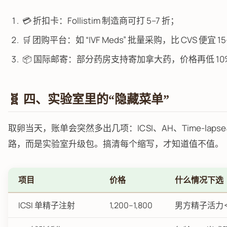
💳 折扣卡：Follistim 制造商可打 5–7 折；
🛒 团购平台：如 “IVF Meds” 批量采购，比 CVS 便宜 1
📦 国际邮寄：部分药房支持寄加拿大药，价格再低 10
🧬 四、实验室里的“隐藏菜单”
取卵当天，账单会突然多出几项：ICSI、AH、Time-lapse、E
路，而是实验室升级包。搞清每个缩写，才知道值不值。
项目
价格
什么情况下选
ICSI 单精子注射
1,200–1,800
男方精子活力＜