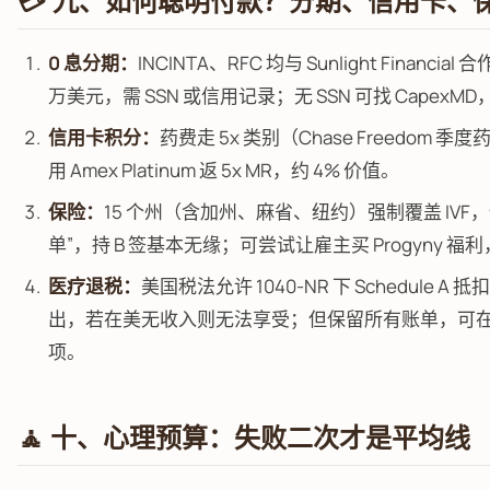
💳 九、如何聪明付款？分期、信用卡、
0 息分期：
INCINTA、RFC 均与 Sunlight Financial
万美元，需 SSN 或信用记录；无 SSN 可找 CapexMD，
信用卡积分：
药费走 5x 类别（Chase Freedom 
用 Amex Platinum 返 5x MR，约 4% 价值。
保险：
15 个州（含加州、麻省、纽约）强制覆盖 IVF
单”，持 B 签基本无缘；可尝试让雇主买 Progyny 福利
医疗退税：
美国税法允许 1040-NR 下 Schedule A 
出，若在美无收入则无法享受；但保留所有账单，可
项。
🧘 十、心理预算：失败二次才是平均线