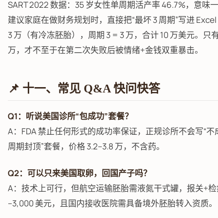
SART 2022 数据：35 岁女性单周期活产率 46.7%，
建议家庭在做财务规划时，直接把“最坏 3 周期”写进 Excel：周
3 万（有冷冻胚胎），周期 3 = 3 万，合计 10 万美元。
万，才不至于在第二次失败后被情绪+金钱双重暴击。
📌 十一、常见 Q&A 快问快答
Q1：听说美国诊所“包成功”套餐？
A：FDA 禁止任何形式的成功率保证，正规诊所不会写“不
周期封顶”套餐，价格 3.2–3.8 万，不含药。
Q2：可以只来美国取卵，回国产子吗？
A：技术上可行，但航空运输胚胎需液氮干式罐，报关+检疫文
–3,000 美元，且国内接收医院需具备境外胚胎转入资质。