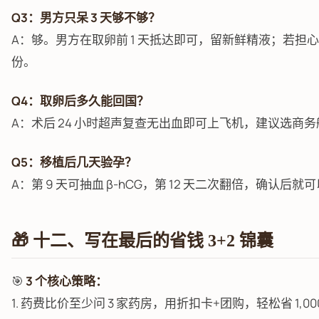
Q3：男方只呆 3 天够不够？
A：够。男方在取卵前 1 天抵达即可，留新鲜精液；若担
份。
Q4：取卵后多久能回国？
A：术后 24 小时超声复查无出血即可上飞机，建议选商
Q5：移植后几天验孕？
A：第 9 天可抽血 β-hCG，第 12 天二次翻倍，确认后
🎁 十二、写在最后的省钱 3+2 锦囊
🎯
3 个核心策略：
1. 药费比价至少问 3 家药房，用折扣卡+团购，轻松省 1,000–