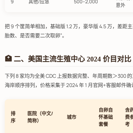
9
其他/应急
500–2,000
意外
把 9 个筐简单相加，基础版 1.2 万，豪华版 4.5 万，差距
胎数、是否需要二次取卵”。
🏥 二、美国主流生殖中心 2024 价目对比
下列 8 家均为全美 CDC 上报数据完整、年周期数＞300
海岸顺序排列，价格采集于 2024 年 1 月官网+客服邮
自卵自
含
排
医院（中文/
城市
怀基础
费
序
简称）
套餐
考