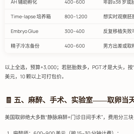
AH 辅助孵化
400–600
年龄≥38 岁
Time-lapse 培养箱
800–1,200
想实时观察胚
Embryo Glue
300–400
反复移植失败
精子冷冻备份
400–600
男方出差或取
以上全选，预算+3,000；若胚胎数多，PGT 才是大头，按“颗
美元，10 颗以上可打包价。
🧾 五、麻醉、手术、实验室——取卵当
美国取卵绝大多数“静脉麻醉+门诊日间手术”，费用分三块
麻醉师：600–900 美元（按 15–30 分钟计费）；