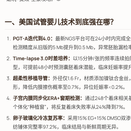
一、美国试管婴儿技术到底强在哪？
PGT-A迭代到4.0：
最新NGS平台可在24小时内完成
检测精度从旧版的5 Mb提升到0.5 Mb，异常胚胎漏检率
Time-lapse 3.0时差培养：
以15分钟/张的频率连续拍
型，可提前48小时预测囊胚着床潜能，临床妊娠率提升
超柔性移植导管：
外径仅1.6 Fr，材质添加镍钛合金
形，降低内膜擦伤概率至0.7%，异位妊娠率<0.2%。
子宫内膜同步化ERA+窗期检测：
通过248个着床相
个体化“种植窗”，将反复着床失败率从24%降到7%。
卵子玻璃化冷冻复苏率：
采用15% EG+15% DMS
纺锤体完整率97.2%，临床结局与新鲜周期无异。