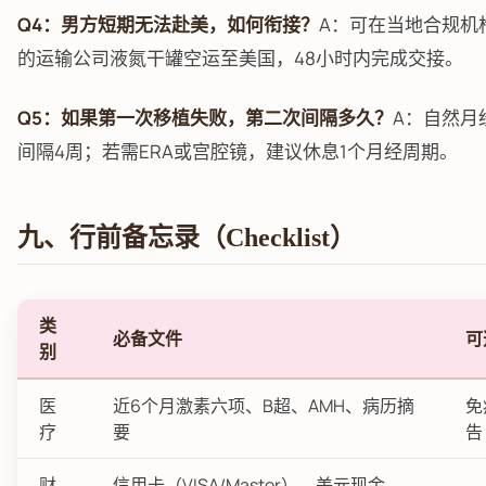
Q4：男方短期无法赴美，如何衔接？
A：可在当地合规机
的运输公司液氮干罐空运至美国，48小时内完成交接。
Q5：如果第一次移植失败，第二次间隔多久？
A：自然月
间隔4周；若需ERA或宫腔镜，建议休息1个月经周期。
九、行前备忘录（Checklist）
类
必备文件
可
别
医
近6个月激素六项、B超、AMH、病历摘
免
疗
要
告
财
信用卡（VISA/Master）、美元现金