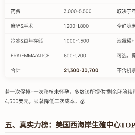
药费
3,000-5,500
取决于年
麻醉&手术
1,200-1,800
全静脉
冷冻&首年存储
1,000-1,500
液氮罐
ERA/EMMA/ALICE
800-1,200
可选，
合计
21,300-30,700
不含机
若一次促排+一次移植未怀孕，多数诊所提供“剩余胚胎续移植
4,500美元，显著降低二次成本。💰
五、真实力榜：美国西海岸生殖中心TOP 