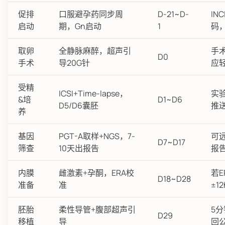
促排
口服避孕药同步周
D-21~D-
IN
启动
期，Gn启动
1
码
取卵
全静脉麻醉，超声引
手
D0
手术
导20G针
应
受精
ICSI+Time-lapse，
实验
&培
D1~D6
D5/D6囊胚
推送
养
基因
PGT-A取样+NGS，7-
可
D7~D17
筛查
10天出报告
报
内膜
雌激素+孕酮，ERA校
若
D18~D28
准备
准
±1
胚胎
柔性导管+腹部超声引
5分
D29
移植
导
回