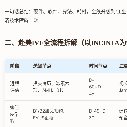
一句话总结：硬件、软件、算法、耗材，全线升级到“工业
清技术障碍。🚀
二、赴美IVF全流程拆解（以INCINTA
阶段
关键节点
时间节点
注意
D-
远程
提交病历、激素六
视频
60~D-
评估
项、AMH、B超
Ja
45
签证
B1/B2加急预约、
D-45~D-
建
&行
EVUS更新
30
预留
程