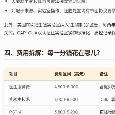
夫妻或单身女性均可合法接受辅助生殖；
对配子来源、实验室操作、胚胎处置均有书面协议要
此外，美国FDA把生殖实验室纳入“生物制品”监管，每两
关库。CAP+CLIA双认证让实验室操作标准化，质控记录保存
四、费用拆解：每一分钱花在哪儿？
项目
费用区间（美元）
备注
医生服务费
4,500-6,000
含促排
实验室技术
7,000-9,500
ICSI、
PGT-A
3,800-5,200
按胚胎