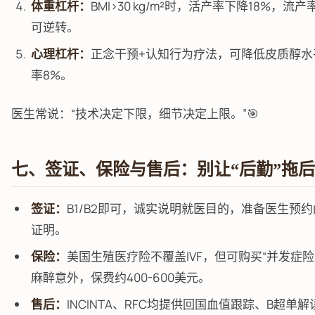
体重杠杆：
BMI>30 kg/m²时，活产率下降18%，流产
可逆转。
心理杠杆：
正念干预+认知行为疗法，可降低皮质醇水
率8%。
医生常说：“技术决定下限，细节决定上限。”🎯
七、签证、保险与售后：别让“后勤”拖
签证：
B1/B2即可，诚实说明就医目的，准备医生预
证明。
保险：
美国生殖医疗险不覆盖IVF，但可购买“并发症
麻醉意外，保费约400-600美元。
售后：
INCINTA、RFC均提供回国血值跟踪、B超