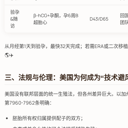
验孕
β-hCG+孕酮，孕6周B
回国
&随
D43/D65
超胎心
团
访
从月经第1天到验孕，最快32天完成；若需ERA或二次移植
🌎✈️
三、法规与伦理：美国为何成为“技术避
美国没有联邦层面的统一生殖法，但各州差异巨大。以加
第7960-7962条明确：
胚胎所有权归属提供配子的双方；