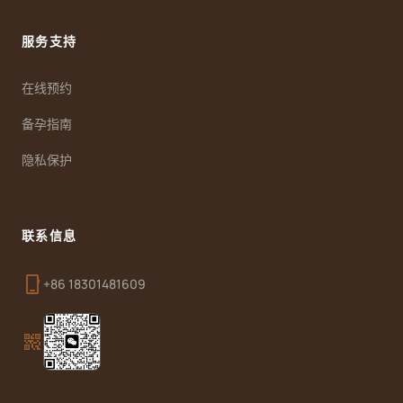
服务支持
在线预约
备孕指南
隐私保护
联系信息
phone_iphone
+86 18301481609
qr_code_2