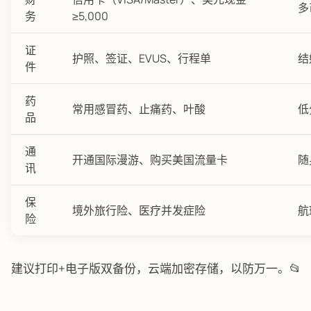
多
务
≥5,000
证
护照、签证、EVUS、行程单
结
件
药
常用感冒药、止痛药、叶酸
低
品
通
开通国际漫游、购买美国流量卡
随
讯
保
境外旅行险、医疗并发症险
航
险
建议打印+电子版双备份，云端加密存储，以防万一。📂