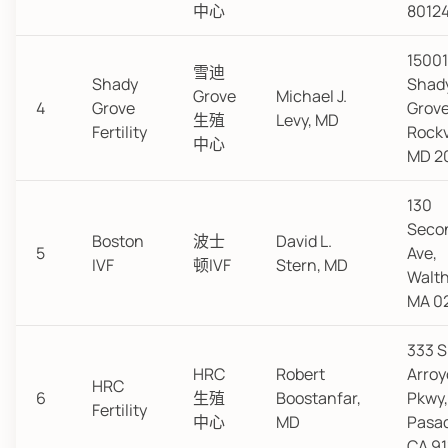
中心
8012
15001
雪迪
Shady
Shad
Grove
Michael J.
4
Grove
Grove
生殖
Levy, MD
Fertility
Rockv
中心
MD 2
130
Seco
Boston
波士
David L.
5
Ave,
IVF
顿IVF
Stern, MD
Walt
MA 0
333 S
HRC
Robert
Arroy
HRC
6
生殖
Boostanfar,
Pkwy,
Fertility
中心
MD
Pasa
CA 91