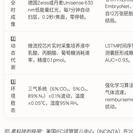
全
德国Zeiss或丹麦Unisense 630
EmbryoNe
时
nm低能量红光，每7分钟自动
自12万张胚
成
扫层，0.2秒/焦面，零停顿。
结局。
像
2️⃣
动
微流控芯片实时采集培养液中
LSTM时间
态
乳酸、丙酮酸、葡萄糖消耗速
测囊胚形成
代
率，精度0.1 pmol。
AUC=0.93。
谢
3️⃣
强化学习算
环
三气系统（6% CO₂、5% O₂、
气体流速，
境
89% N₂）±0.1%波动，温度
reimburse
稳
±0.05℃，湿度95% RH。
扰动。
态
🤯
黑科技的极限
：美国IFC试管婴儿中心（INCINTA）在202