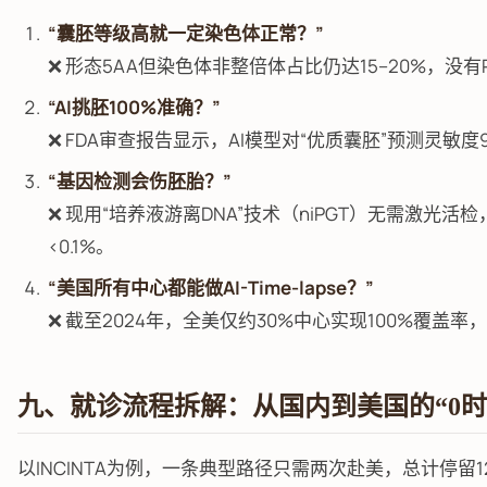
“囊胚等级高就一定染色体正常？”
❌ 形态5AA但染色体非整倍体占比仍达15–20%，没有P
“AI挑胚100%准确？”
❌ FDA审查报告显示，AI模型对“优质囊胚”预测灵敏
“基因检测会伤胚胎？”
❌ 现用“培养液游离DNA”技术（niPGT）无需激光活检
<0.1%。
“美国所有中心都能做AI-Time-lapse？”
❌ 截至2024年，全美仅约30%中心实现100%覆盖
九、就诊流程拆解：从国内到美国的“0时
以INCINTA为例，一条典型路径只需两次赴美，总计停留12