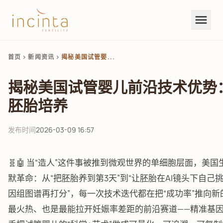
menu
首页
新闻资讯
揭秘美国试管婴...
chevron_right
chevron_right
揭秘美国试管婴儿前沿技术优势
胚胎培养
发布时间
2026-03-09 16:57
🧬🤖 当“造人”这件事被推到微观世界的单细胞层面，
默革命：从“把胚胎养到第3天”到“让胚胎在AI镜头下自己挑
因组图谱再打分”，每一次技术迭代都在把“成功率”推向
最火热、也是最能拉开妊娠率差距的前沿赛道——精准基