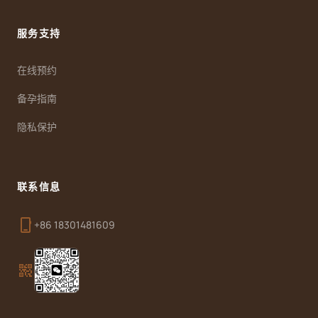
服务支持
在线预约
备孕指南
隐私保护
联系信息
phone_iphone
+86 18301481609
qr_code_2