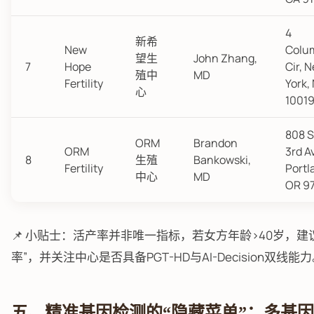
4
新希
New
Colu
望生
John Zhang,
7
Hope
Cir, 
殖中
MD
Fertility
York,
心
1001
808 
ORM
Brandon
ORM
3rd A
8
生殖
Bankowski,
Fertility
Portl
中心
MD
OR 9
📌 小贴士：活产率并非唯一指标，若女方年龄>40岁，建
率”，并关注中心是否具备PGT-HD与AI-Decision双线能
五、精准基因检测的“隐藏菜单”：多基