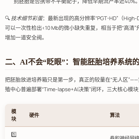
别胚胎是否携带不平衡配子，降低早期流产率近40%
🔍
技术细节彩蛋
：最新出现的高分辨率“PGT-HD”（High-D
可以一次性检出<10 Mb的微小缺失重复，相当于把“高清
增加一道安全阀。
二、AI不会“眨眼”：智能胚胎培养系统
把胚胎放进培养箱只是第一步，真正的较量在“无人区”—
殖中心普遍部署“Time-lapse+AI决策”闭环，三大核心模
模
硬件
算法
块
1️⃣
卷积神经网络