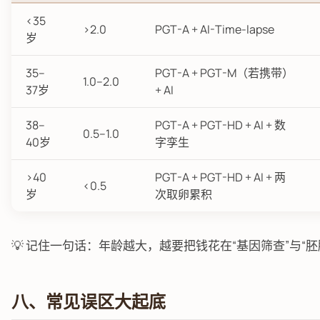
<35
>2.0
PGT-A + AI-Time-lapse
岁
35–
PGT-A + PGT-M（若携带）
1.0–2.0
37岁
+ AI
38–
PGT-A + PGT-HD + AI + 数
0.5–1.0
40岁
字孪生
>40
PGT-A + PGT-HD + AI + 两
<0.5
岁
次取卵累积
💡 记住一句话：年龄越大，越要把钱花在“基因筛查”与“
八、常见误区大起底