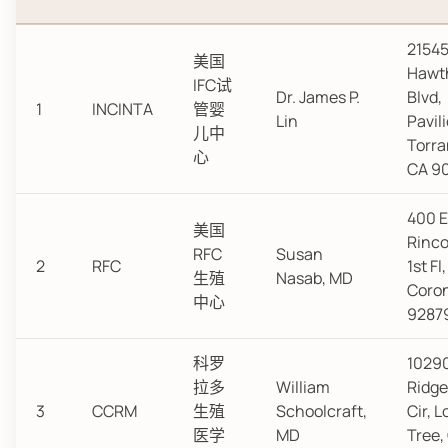
2154
美国
Hawt
IFC试
Dr. James P.
Blvd,
1
INCINTA
管婴
Lin
Pavili
儿中
Torra
心
CA 9
400 E
美国
Rinco
RFC
Susan
2
RFC
1st Fl,
生殖
Nasab, MD
Coron
中心
9287
科罗
1029
拉多
William
Ridg
3
CCRM
生殖
Schoolcraft,
Cir, 
医学
MD
Tree,