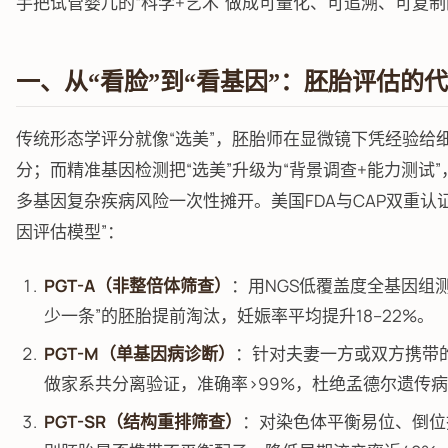
手把试管婴儿的“科学+艺术”做成可量化、可追溯、可复
一、从“看脸”到“看基因”：胚胎评估的
传统形态学评分就像“选美”，胚胎师在显微镜下凭经验给
分；而精准基因检测把“选美”升级为“背景调查+能力测试
多基因复杂疾病风险一次性摊开。美国FDA与CAP双重认
因评估模型”：
PGT-A（非整倍体筛查）
：用NGS低覆盖度全基因组
少一条”的胚胎提前淘汰，妊娠率平均提升18–22%。
PGT-M（单基因病诊断）
：针对夫妻一方或双方携带
做家系共分离验证，准确率>99%，杜绝孟德尔遗传
PGT-SR（结构重排筛查）
：对染色体平衡易位、倒位