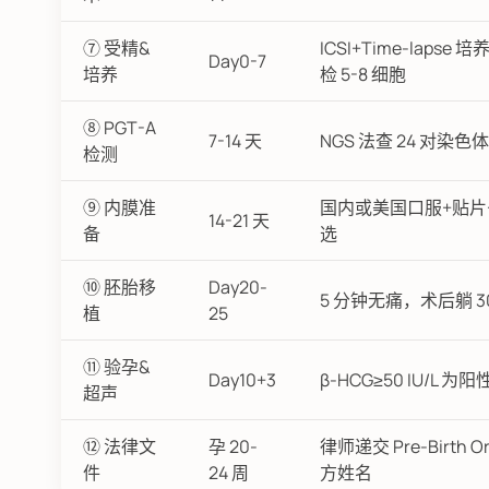
⑦ 受精&
ICSI+Time-laps
Day0-7
培养
检 5-8 细胞
⑧ PGT-A
7-14 天
NGS 法查 24 对染
检测
⑨ 内膜准
国内或美国口服+贴片+
14-21 天
备
选
⑩ 胚胎移
Day20-
5 分钟无痛，术后躺 30
植
25
⑪ 验孕&
Day10+3
β-HCG≥50 IU/L 
超声
⑫ 法律文
孕 20-
律师递交 Pre-Birth
件
24 周
方姓名