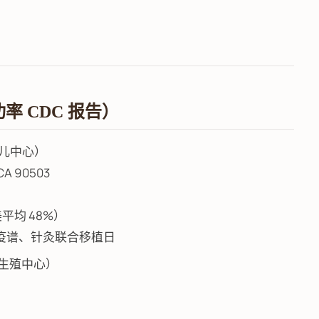
功率 CDC 报告）
婴儿中心）
 CA 90503
美平均 48%）
内膜免疫谱、针灸联合移植日
C生殖中心）