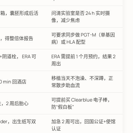
e 培养箱，囊胚形成后活
问清实验室是否 24 h 实时摄
像，减少焦虑
可要求同步做 PGT-M（单基因
色体，得整倍体报告
病）或 HLA 配型
阴道栓， ERA 可
ERA 需提前 1 个月预约，结果 2
周出
移植当天不泡澡、不深蹲，正
 min 回酒店
常散步助血流
可提前买 Clearblue 电子棒，
为阳性，2 周后胎心
防“假白板”
 Order，出生纸写双
加急 2 周可出，回国公证+使馆
认证