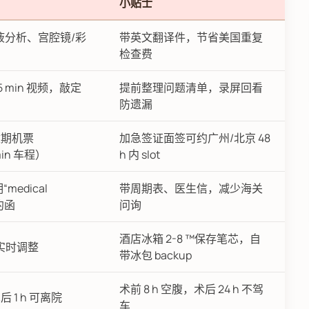
小贴士
液分析、宫腔镜/彩
带英文翻译件，节省美国重复
检查费
 min 视频，敲定
提前整理问题清单，录屏回看
防遗漏
改期机票
加急签证面签可约广州/北京 48
min 车程）
h 内 slot
edical
带周期表、医生信，减少海关
约函
问询
酒店冰箱 2-8 ™保存笔芯，自
实时调整
带冰包 backup
术前 8 h 空腹，术后 24 h 不驾
术后 1 h 可离院
车