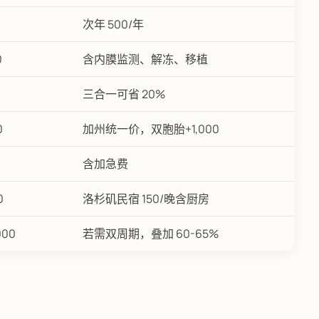
次年 500/年
0
含内膜监测、解冻、移植
三合一可省 20%
0
加州统一价，双胞胎+1,000
含加急费
0
洛杉矶民宿 150/晚含厨房
000
若需双周期，叠加 60-65%