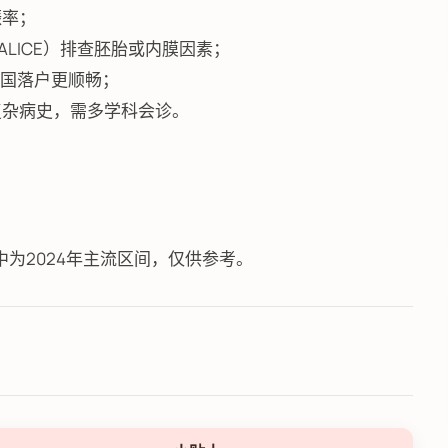
娠率；
、ALICE）排查胚胎或内膜因素；
），回国落户更顺畅；
复杂病史，需多学科会诊。
中为2024年主流区间，仅供参考。