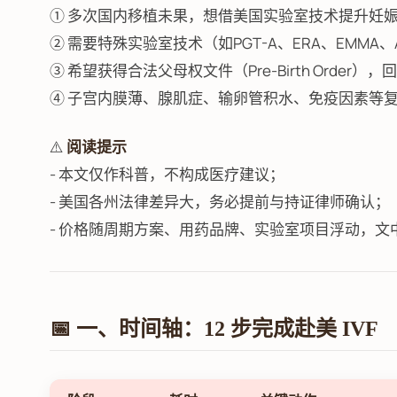
① 多次国内移植未果，想借美国实验室技术提升妊
② 需要特殊实验室技术（如PGT-A、ERA、EMMA
③ 希望获得合法父母权文件（Pre-Birth Order
④ 子宫内膜薄、腺肌症、输卵管积水、免疫因素等
⚠️
阅读提示
- 本文仅作科普，不构成医疗建议；
- 美国各州法律差异大，务必提前与持证律师确认；
- 价格随周期方案、用药品牌、实验室项目浮动，文
📅 一、时间轴：12 步完成赴美 IVF