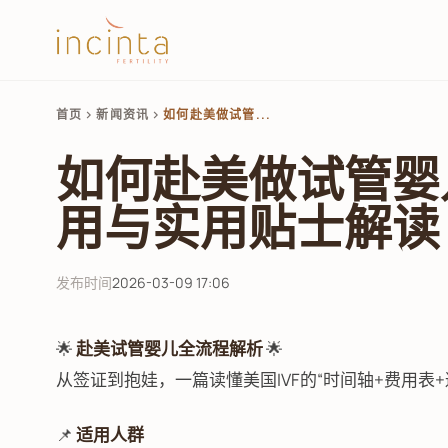
首页
新闻资讯
如何赴美做试管...
chevron_right
chevron_right
如何赴美做试管婴
用与实用贴士解读
发布时间
2026-03-09 17:06
🌟
赴美试管婴儿全流程解析
🌟
从签证到抱娃，一篇读懂美国IVF的“时间轴+费用表+
📌
适用人群