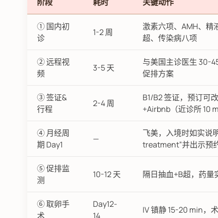
阶段
耗时
关键动作
① 国内初
激素六项、AMH、精
1-2 周
诊
超、传染病八项
② 远程视
与美国主诊医生 30-45
3-5 天
频
促排方案
③ 签证&
B1/B2 签证，预订可
2-4 周
行程
+Airbnb（近诊所 10 
④ 月经周
飞美，入境时如实说明“m
—
期 Day1
treatment”并出示预
⑤ 促排监
10-12 天
隔日抽血+B超，药量
测
⑥ 取卵手
Day12-
IV 镇静 15-20 min，
术
14