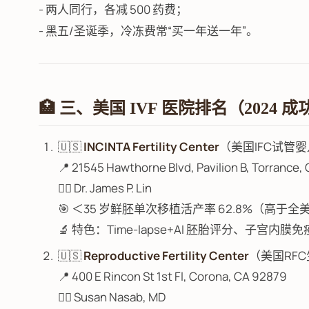
- 两人同行，各减 500 药费；
- 黑五/圣诞季，冷冻费常“买一年送一年”。
🏥 三、美国 IVF 医院排名（2024 成
🇺🇸
INCINTA Fertility Center
（美国IFC试管
📍 21545 Hawthorne Blvd, Pavilion B, Torrance,
👨‍⚕️ Dr. James P. Lin
🎯 ＜35 岁鲜胚单次移植活产率 62.8%（高于全
🔬 特色：Time-lapse+AI 胚胎评分、子宫
🇺🇸
Reproductive Fertility Center
（美国RF
📍 400 E Rincon St 1st Fl, Corona, CA 92879
👩‍⚕️ Susan Nasab, MD