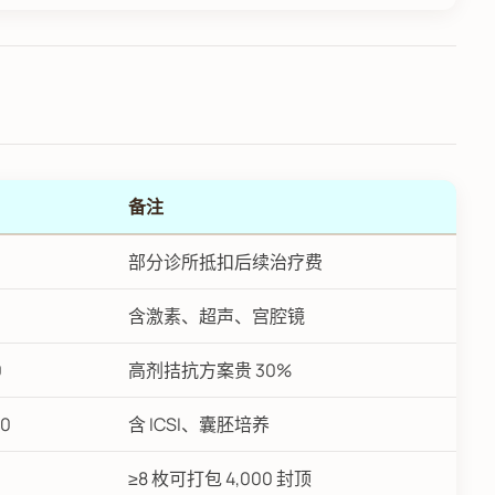
备注
部分诊所抵扣后续治疗费
含激素、超声、宫腔镜
0
高剂拮抗方案贵 30%
00
含 ICSI、囊胚培养
≥8 枚可打包 4,000 封顶