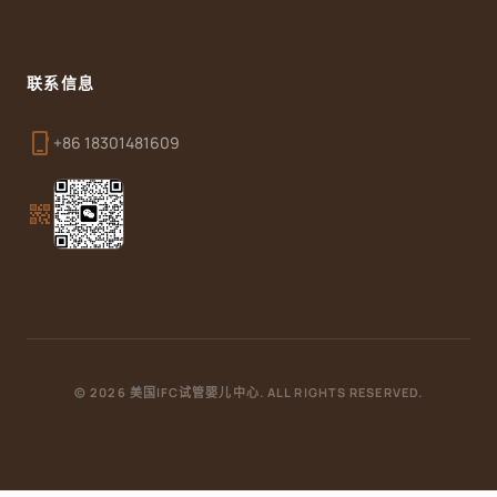
联系信息
phone_iphone
+86 18301481609
qr_code_2
© 2026 美国IFC试管婴儿中心. ALL RIGHTS RESERVED.