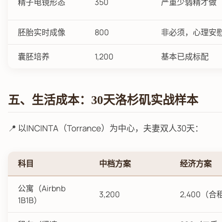
精子电镜形态
350
严重少弱精才做
胚胎实时成像
800
非必须，心理安
囊胚培养
1,200
基本已成标配
五、生活成本：30天洛杉矶实战样本
📍 以INCINTA（Torrance）为中心，夫妻双人30天：
科目
中档方案
经济方案
公寓（Airbnb
3,200
2,400（合
1B1B）