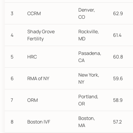
Denver,
3
CCRM
62.9
CO
Shady Grove
Rockville,
4
61.4
Fertility
MD
Pasadena,
5
HRC
60.8
CA
New York,
6
RMA of NY
59.6
NY
Portland,
7
ORM
58.9
OR
Boston,
8
Boston IVF
57.2
MA