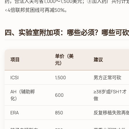
药，合法入关可省1,000～1,500美元；③加入药厂共付计划（C
<4倍联邦贫困线可再减50%。
四、实验室附加项：哪些必须？哪些可砍
单价（美
项目
建议
元）
ICSI
1,500
男方正常可砍
AH（辅助孵
≥38岁或FSH↑才
600
化）
做
ERA
850
反复移植失败再