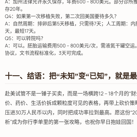
A：加州法律允许永久保存，年费600 – 800美元。部分诊所推
存20年。
Q4：如果第一次移植失败，第二次回美国要待多久？
A：自然周期：排卵后第5天移植，只需待7天；人工周期：内膜
天，最短17天。
Q5：可以转院吗？
A：可以。胚胎运输费用500 – 800美元/次，需液氮干罐空运。
协议，文书流程标准化，3天可完成。
十一、结语：把“未知”变“已知”，就是
赴美试管不是一锤子买卖，而是一场横跨12 – 18个月的“
价、药价、生活价拆成颗粒度可见的表格，再带上砍价策
压进30万人民币以内，同时把成功率拉到最高。愿这份“2
析”成为你行李单里的第一张攻略，也祝你早日抱娃回国！