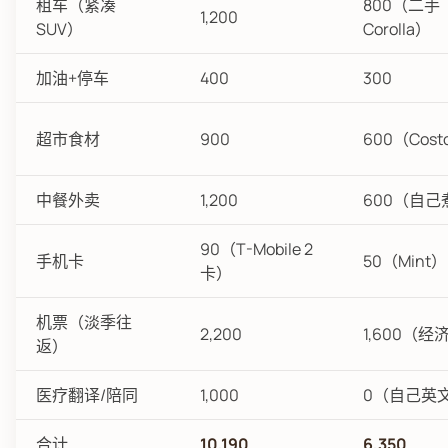
租车（紧凑
800（二手
1,200
SUV）
Corolla）
加油+停车
400
300
超市食材
900
600（Cost
中餐外卖
1,200
600（自己
90（T-Mobile 2
手机卡
50（Mint）
卡）
机票（淡季往
2,200
1,600（经
返）
医疗翻译/陪同
1,000
0（自己英
合计
10,190
6,350