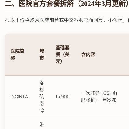
二、医院官方套餐拆解（2024年3月更新
⚠️ 以下价格均为医院前台或中文客服书面回复，不含药
基础套
医院简
城
餐（美
含内容
称
市
元）
洛
杉
一次取卵+ICSI+鲜
INCINTA
矶
15,900
胚移植+一年冷冻
南
湾
洛