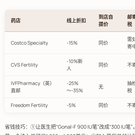
到店自
邮
药店
线上折扣
提价
税
需
Costco Specialty
-15%
同价
寄
-10%新
CVS Fertility
同价
不
人
IVFPharmacy（英）
-25%
抽
无
直邮
～-35%
税
Freedom Fertility
-5%
同价
不
省钱技巧：①让医生把“Gonal-F 900 IU笔”改成“300