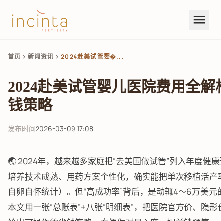
menu
首页
新闻资讯
2024赴美试管婴�...
chevron_right
chevron_right
2024赴美试管婴儿医院费用全
钱策略
发布时间
2026-03-09 17:08
🌏 2024年，越来越多家庭把“去美国做试管”列入年度
培养技术成熟、用药方案个性化，确实能把单次移植活产率拉
自卵自怀统计）。但“高成功率”背后，是动辄4～6万美
本文用一张“总账表”+八张“明细表”，把医院官方价、隐