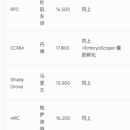
杉
RFC
矶
14,500
同上
东
郊
同上
丹
CCRM
17,800
+EmbryoScope+囊
佛
胚孵化
马
Shady
里
13,900
同上
Grove
兰
帕
萨
HRC
16,200
同上
迪
纳