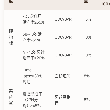
度
重
100)
<35岁鲜胚
CDC/SART
15%
活产率≥55%
硬
38–40岁活
指
CDC/SART
10%
产率≥35%
标
41–42岁累计
CDC/SART
10%
活产率≥20%
Time-
lapse≥80%
面诊追问
8%
周期
实
囊胚形成率
验
实验室报
（2PN分
8%
室
告
母）≥45%