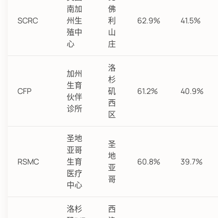
南加
佛
SCRC
州生
利
62.9%
41.5%
殖中
山
心
庄
洛
加州
杉
生育
CFP
矶
61.2%
40.9%
伙伴
西
诊所
区
圣地
圣
亚哥
地
RSMC
生育
60.8%
39.7%
亚
医疗
哥
中心
洛杉
西