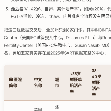
最后看“41–42岁、自卵、累计活产率”，如果≥20%，
PGT-A活检、冷冻、 thaw、内膜准备全流程没有明
把这三组数据交叉后，全加州只剩8家门诊，其中INCINTA Fert
Center（美国IFC试管婴儿中心，Dr. James P. Lin）与Repro
Fertility Center（美国RFC生殖中心，Susan Nasab, 
名，另加五家真实存在且2023年SART数据完整的中心：
38–
<35岁
40岁
🏥 医院
中文
城
鲜胚单
鲜胚
简称
名称
市
胎活产
活产
率
率
洛
美国