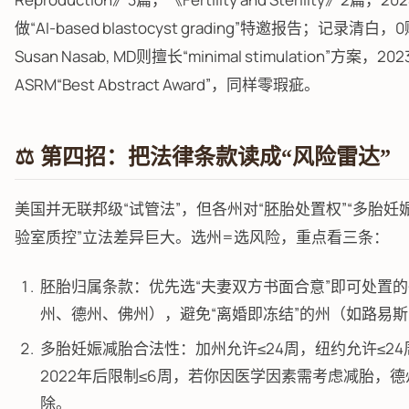
做“AI-based blastocyst grading”特邀报告；记录清白
Susan Nasab, MD则擅长“minimal stimulation”方案，20
ASRM“Best Abstract Award”，同样零瑕疵。
⚖️ 第四招：把法律条款读成“风险雷达”
美国并无联邦级“试管法”，但各州对“胚胎处置权”“多胎妊娠
验室质控”立法差异巨大。选州=选风险，重点看三条：
胚胎归属条款：优先选“夫妻双方书面合意”即可处置
州、德州、佛州），避免“离婚即冻结”的州（如路易
多胎妊娠减胎合法性：加州允许≤24周，纽约允许≤24
2022年后限制≤6周，若你因医学因素需考虑减胎，
除。