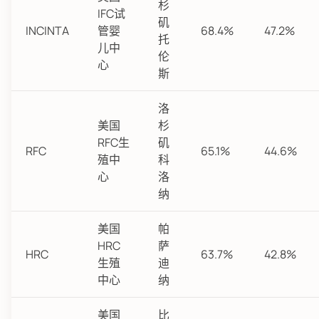
杉
IFC试
矶
INCINTA
管婴
68.4%
47.2%
托
儿中
伦
心
斯
洛
美国
杉
RFC生
矶
RFC
65.1%
44.6%
殖中
科
心
洛
纳
美国
帕
HRC
萨
HRC
63.7%
42.8%
生殖
迪
中心
纳
美国
比