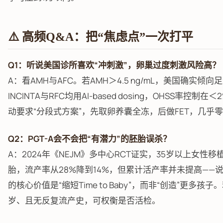
⚠️ 高频Q&A：把“焦虑点”一次打平
Q1：听说美国诊所喜欢“冲刺激”，卵巢过度刺激风险高？
A：看AMH与AFC。若AMH＞4.5 ng/mL，美国确实倾向
INCINTA与RFC均用AI-based dosing，OHSS率控制在
动要求“分段式方案”，先取卵养囊全冻，后做FET，几乎
Q2：PGT-A会不会把“有潜力”的胚胎误杀？
A：2024年《NEJM》多中心RCT证实，35岁以上女性移
胎，流产率从28%降到14%，但累计活产率并未提高——说明
的核心价值是“缩短Time to Baby”，而非“创造”更多孩子
岁、且无反复流产史，可权衡是否活检。