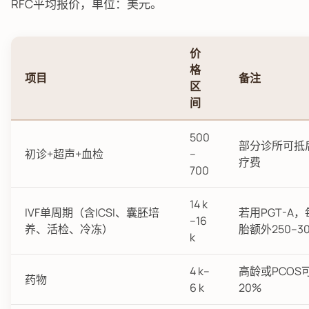
RFC平均报价，单位：美元。
价
格
项目
备注
区
间
500
部分诊所可抵
初诊+超声+血检
–
疗费
700
14 k
IVF单周期（含ICSI、囊胚培
若用PGT-A
–16
养、活检、冷冻）
胎额外250–3
k
4 k–
高龄或PCOS
药物
6 k
20%