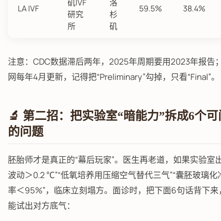
矶IVF
洛
LA IVF
59.5%
38.4%
研究
杉
所
矶
注意：CDC数据滞后两年，2025年周期要用2023年报告；
网每年4月更新，记得把“Preliminary”勾掉，只看“Final”。
🔬 第二招：把实验室“暗能力”拆成6个
的问题
胚胎师才是真正的“幕后玩家”。医生再老道，如果实验室出
波动＞0.2 ℃”“低氧培养用压缩空气替代三气”“囊胚玻璃
率＜95%”，临床立刻塌方。面诊时，把下面6句话背下来
能试出对方底气：