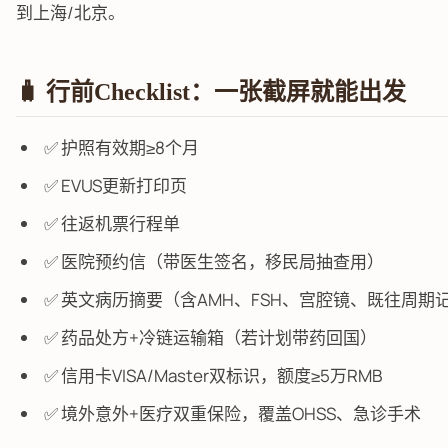
到上海/北京。
🧳 行前Checklist：一张截屏就能出发
✅ 护照有效期≥8个月
✅ EVUS更新打印页
✅ 往返机票行程单
✅ 医院预约信（带医生签名，移民局抽查用）
✅ 英文病历摘要（含AMH、FSH、宫腔镜、既往周期
✅ 药品处方+冷链运输箱（若计划带药回国）
✅ 信用卡VISA/Master双标识，额度≥5万RMB
✅ 境外意外+医疗双重保险，覆盖OHSS、急诊手术