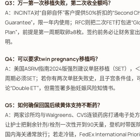
Q3：万一第一次移植失败，第二次收全额吗？
A：INCINTA对“自卵自怀”客户提供50%折扣的“Second Ch
Guarantee”，限一年内使用；RFC则把二次FET打包进“Glo
Plan”，前提是第一周期取卵≥8枚。签约前务必让财务室
明。
Q4：可以要求twin pregnancy移植吗？
A：美国ASRM指南2024版强烈建议单胚移植（SET），＜
周期必须SET；若你有两次单胚失败史，且子宫条件佳，
论“Double ET”，但需签署多胎妊娠风险知情书。
Q5：如何确保回国后续黄体支持不断药？
A：两家诊所均与Walgreens、CVS连锁药房打通电子处
让护士把剩余针剂/栓剂一次性开到90天量，登机时带医
国内海关通常放行；若走冷链，FedEx International Priorit