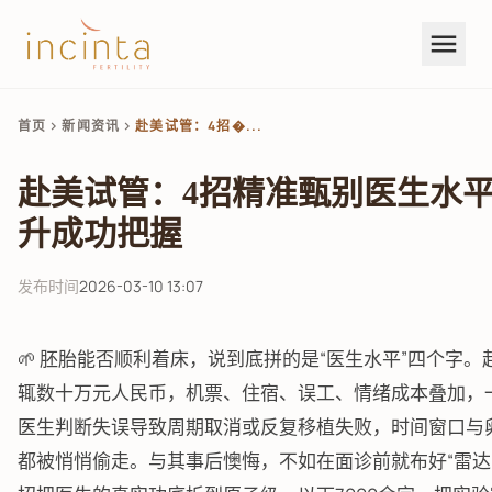
menu
首页
新闻资讯
赴美试管：4招�...
chevron_right
chevron_right
赴美试管：4招精准甄别医生水
升成功把握
发布时间
2026-03-10 13:07
🌱 胚胎能否顺利着床，说到底拼的是“医生水平”四个字。
辄数十万元人民币，机票、住宿、误工、情绪成本叠加，
医生判断失误导致周期取消或反复移植失败，时间窗口与
都被悄悄偷走。与其事后懊悔，不如在面诊前就布好“雷达