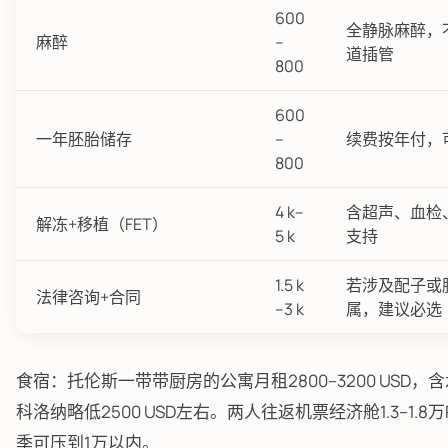
600
全静脉麻醉，
麻醉
–
道插管
800
600
一年胚胎储存
–
续费按年付，
800
4 k–
含超声、血检
解冻+移植（FET）
5 k
支持
1.5 k
若涉及配子或
法律咨询+合同
–3 k
属，建议必选
食宿：托伦斯一带带厨房的公寓月租2800–3200 USD，
科洛纳略低2500 USD左右。两人往返机票经济舱1.3–1.8
季可压到1万以内。