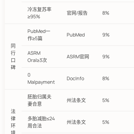
冷冻复苏率
官网/报告
8%
≥95%
PubMed一
PubMed
9%
作≥5篇
同
行
ASRM
ASRM官网
9%
口
Oral≥3次
碑
0
DocInfo
8%
Malpayment
胚胎归属夫
州法条文
5%
妻合意
法
律
多胎减胎≤24
州法条文
5%
环
周合法
境