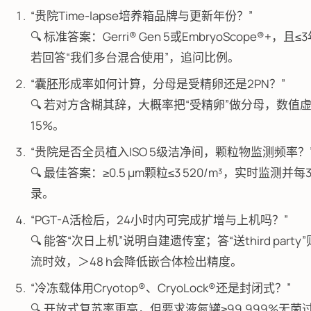
“贵院Time-lapse培养箱品牌与更新年份？”
🔍 标准答案：Gerri® Gen 5或EmbryoScope®+，且
若回答“我们多台混合使用”，追问比例。
“囊胚形成率如何计算，分母是受精卵还是2PN？”
🔍 若对方含糊其辞，大概率把“受精卵”做分母，数值虚
15%。
“贵院是否全员植入ISO 5级洁净间，颗粒物监测频率？
🔍 最佳答案：≥0.5 µm颗粒≤3 520/m³，实时监测并每
录。
“PGT-A活检后，24小时内可完成扩增与上机吗？”
🔍 能答“次日上机”说明自建遗传室；答“送third party
流时效，＞48 h会降低嵌合体检出精度。
“冷冻载体用Cryotop®、CryoLock®还是封闭式？”
🔍 开放式复苏率更高，但要求液氮罐≥99.999%无菌