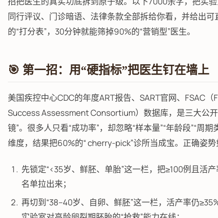
招把医生的真实功底拆到原子级。以下7000余字，把实
同行评议、门诊暗语、法律条款全部拆给你看，并给出可
的“打分表”，30分钟就能筛掉90%的“营销型”医生。
🎯 第一招：用“硬指标”把医生钉在墙上
美国疾控中心CDC的年度ART报告、SART官网、FSAC（Fert
Success Assessment Consortium）数据库，是三大公
镜”。很多人只看“成功率”，却忽略“样本量”“年龄段”“周期
维度，结果把60%的“ cherry-pick”诊所当成宝。正确姿
先锁定“<35岁、鲜胚、单胎”这一栏，把≥100例且活产
名单拉出来；
再切到“38–40岁、自卵、鲜胚”这一栏，活产率仍≥3
实验室对高龄卵裂期胚胎的“抢救”能力在线；