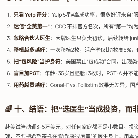
只看 Yelp 评分
：Yelp 5星≠高成功率，很多好评来自
迷信“全美第一”
：CDC 不排官方名次，所有“第一”均
忽略合伙人医生
：大牌医生只负责初诊，后续转给 jun
移植越多越好
：一次移植2枚，活产率仅比1枚高5%，
把“包风险”当护身符
：美国禁止“包成功”合同，出现
盲目加PGT
：年龄<35岁且胚胎<3枚时，PGT-A 
用药越贵越好
：Gonal-F vs. Follistim 效
🌈 十、结语：把“选医生”当成投资，而
赴美试管动辄3–5万美元，对任何家庭都不是小数目。投
理，不要把希望寄托在“听起来很厉害”的医生身上。用本