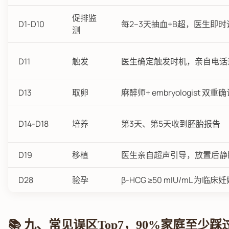
促排监
D1-D10
每2–3天抽血+B超，医生即时
测
D11
触发
医生确定触发时机，亲自电话
D13
取卵
麻醉师+ embryologist 双
D14-D18
培养
第3天、第5天收到胚胎报告
D19
移植
医生亲自超声引导，放置后静
D28
验孕
β-HCG ≥50 mIU/mL 为临床
📚 九、常见误区Top7，90%家庭至少踩