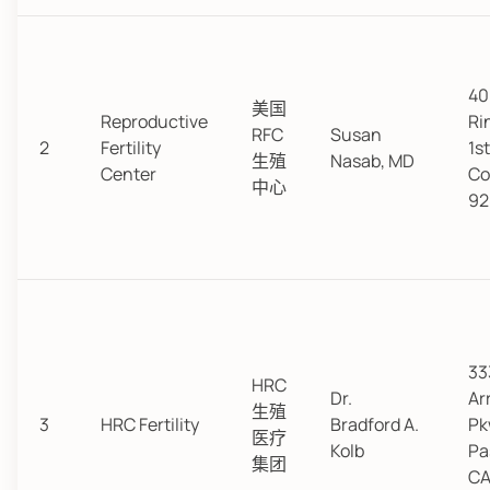
40
美国
Reproductive
Ri
RFC
Susan
2
Fertility
1st
生殖
Nasab, MD
Center
Co
中心
92
33
HRC
Dr.
Ar
生殖
3
HRC Fertility
Bradford A.
Pk
医疗
Kolb
Pa
集团
CA