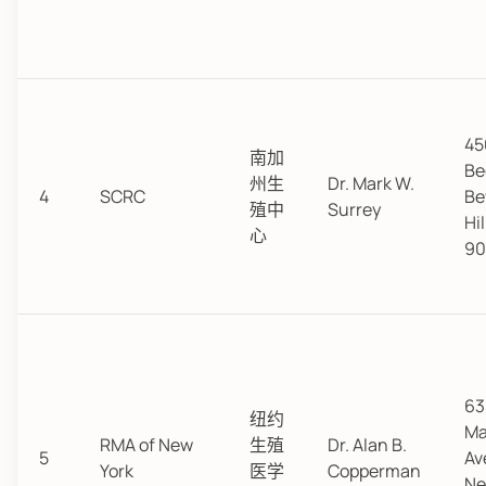
45
南加
Be
州生
Dr. Mark W.
4
SCRC
Be
殖中
Surrey
Hil
心
90
63
纽约
Ma
RMA of New
生殖
Dr. Alan B.
5
Ave
York
医学
Copperman
Ne