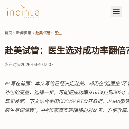
menu
首页
新闻资讯
赴美试管：医生...
chevron_right
chevron_right
赴美试管：医生选对成功率翻倍
发布时间
2026-03-10 13:07
🌱 写在前面：本文写给已经决定赴美、却仍在“选医生”
外包的变量，选错一步，可能把成功率从60%拉到30%
真实差距。下文结合美国CDC/SART公开数据、JAMA
医生尽调流程”，并附5家真实医院横向对比表，方便收藏