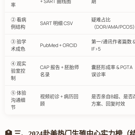
+ SART 曲线图
期
率
② 看病
疑难占比
SART 明细 CSV
例结构
（DOR/AMA/PCOS
③ 验学
第一/通讯作者篇数 
PubMed + ORCID
术成色
IF>5
④ 观实
CAP 报告 + 胚胎师
囊胚形成率 & PGTA
验室控
名录
误诊率
制
⑤ 体验
视频初诊 + 病历回
是否亲自B超、是否
沟通细
顾
方案、回复时效
节
🏥 三、2024赴美热门生殖中心实力榜（结合