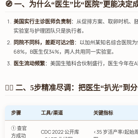
🧭 一、为什么“医生”比“医院”更能决定
美国实行主诊医师负责制
：从促排方案、取卵时机、
实验室与护理团队只是执行者。
同院不同科，差距可达2倍
：以加州某知名综合医院为例
68%，B医生仅34%，两人共用同一实验室。
医生流动频繁
：美国生殖科合伙制盛行，医生今年在A
🕵️‍♂️ 二、5步精准尽调：把医生“扒光”到
步骤
工具/渠道
关键指标
① 查官
CDC 2022 公开库
<35 岁活产率/起始
方成功