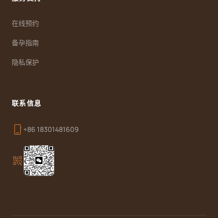
在线预约
备孕指南
隐私保护
联系信息
phone_iphone
+86 18301481609
qr_code_2