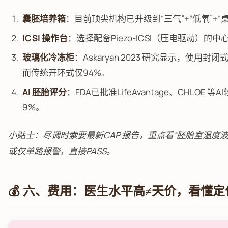
囊胚培养箱
：目前顶尖机构已升级到“三气”+“低氧”+“
ICSI 操作台
：选择配备Piezo-ICSI（压电驱动）
玻璃化冷冻柜
：Askaryan 2023 研究显示，使
而传统开环式仅94%。
AI 胚胎评分
：FDA已批准LifeAvantage、CHLO
9%。
小贴士：尽调时索要最新CAP 报告，重点看“胚胎室温度波
或仅单路报警，直接PASS。
💰 六、费用：医生水平高≠天价，看懂定