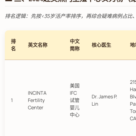
排名逻辑：先按<35岁活产率排序，再综合疑难病例占比
排
中文
英文名称
核心医生
地
名
简称
21
美国
Ha
INCINTA
IFC
Dr. James P.
Bl
1
Fertility
试管
Lin
Pa
Center
婴儿
To
中心
CA