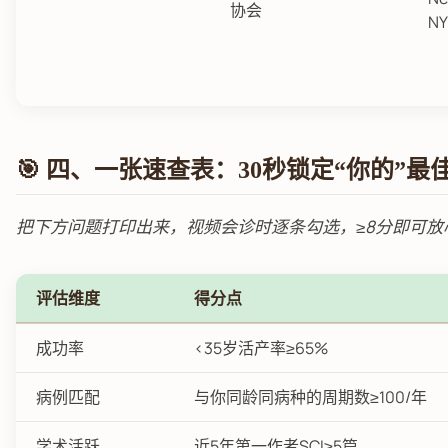
协会
NY
🎯 四、一张速查表：30秒锁定“你的”最
把下方问题打印出来，视频会诊时逐条勾选，≥8分即可放
评估维度
得分点
成功率
<35岁活产率≥65%
病例匹配
与你同龄同病种的周期数≥100/年
学术活跃
近5年第一作者SCI≥5篇