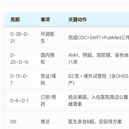
周期
事项
关键动作
D-28~D-
尽调医
完成CDC+SART+PubMed
21
生
D-
国内预
AMH、阴超、宫腔镜、染色
20~D-14
检
八项
D-13~D-
签证/保
B2 签 + 境外试管险（含OHS
7
险
产）
订房/用
抵达美国，入住医院周边公寓
D-6~D-1
药
雌激素
D0
首诊
医生亲自B超，定促排方案