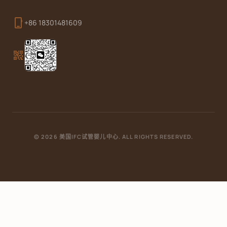
phone_iphone
+86 18301481609
qr_code_2
© 2026 美国IFC试管婴儿中心. ALL RIGHTS RESERVED.