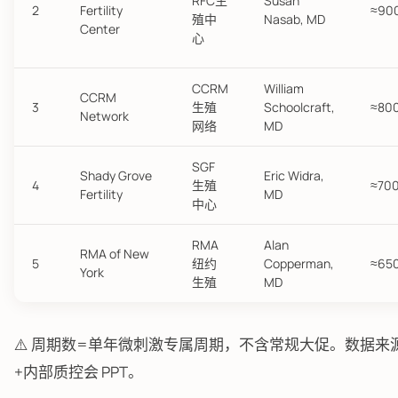
RFC生
Susan
2
Fertility
≈90
殖中
Nasab, MD
Center
心
CCRM
William
CCRM
3
生殖
Schoolcraft,
≈80
Network
网络
MD
SGF
Shady Grove
Eric Widra,
4
生殖
≈70
Fertility
MD
中心
RMA
Alan
RMA of New
5
纽约
Copperman,
≈65
York
生殖
MD
⚠️ 周期数=单年微刺激专属周期，不含常规大促。数据来源各机
+内部质控会 PPT。