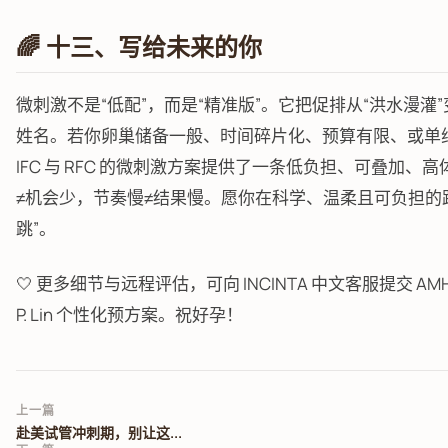
🌈 十三、写给未来的你
微刺激不是“低配”，而是“精准版”。它把促排从“洪水漫灌
姓名。若你卵巢储备一般、时间碎片化、预算有限、或单
IFC 与 RFC 的微刺激方案提供了一条低负担、可叠加、
≠机会少，节奏慢≠结果慢。愿你在科学、温柔且可负担的路
跳”。
🤍 更多细节与远程评估，可向 INCINTA 中文客服提交 AMH 报
P. Lin 个性化预方案。祝好孕！
上一篇
赴美试管冲刺期，别让这...