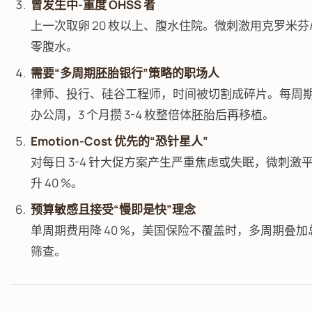
曾发生中-重度 OHSS 者
上一次取卵 20 枚以上、腹水住院。微刺激用克罗米芬/来
零腹水。
需要“多周期胚胎银行”策略的职场人
律师、投行、硅谷工程师，时间被切割成碎片。每周期仅
办公周，3 个月攒 3-4 枚整倍体胚胎后再移植。
Emotion-Cost 优先的“恐针星人”
对每日 3-4 针大促方案产生严重焦虑或失眠，微刺激平
升 40 %。
预算敏感且接受“慢即是快”理念
单周期费用降 40 %，美国保险不覆盖时，多周期叠
筛查。