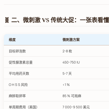
🧬 二、微刺激 VS 传统大促：一张表看
维度
微刺激方案
目标卵泡数
2-8 枚
促性腺激素总量
450-750 IU
平均用药天数
5-7 天
O H S S 风险
<1 %
麻醉取卵率
85 % 可局麻
单周期费用（美国）
7 000-9 500 美元