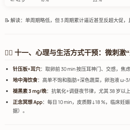
📝 解读：单周期略低，但 3 周期累计逼近甚至反超大促，且
🧘‍♀️ 十一、心理与生活方式干预：微刺激
针压板+耳穴
：取卵前 30 min 按压耳神门、交感，焦虑 
地中海饮食
：高单不饱和脂肪+深色蔬菜，卵泡液 ω-3/ω
褪黑素 3 mg/晚
：抗氧化+调昼夜节律，尤其 38 岁以
正念冥想 App
：每日 10 min，皮质醇↓18 %，临床妊娠率
据）。