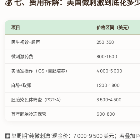
💰 七、费用拆解：美国微刺激到底花多
项目
价格区间（美元）
医生初诊+超声
250-350
微刺激药费
800-1 500
实验室操作（ICSI+囊胚培养）
4 000-5 000
麻醉+取卵
1 200-1 800
胚胎染色体筛查（PGT-A）
3 500-4 500
首年胚胎冷冻保管
600-800
🧮 单周期“纯微刺激”现金价：7 000-9 500 美元；若叠加 PGT-