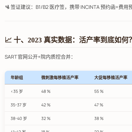
🛂 签证建议：B1/B2 医疗签，携带 INCINTA 预约函+
📈 十、2023 真实数据：活产率到底如何
SART 官网公开+院内质控合并：
年龄组
微刺激每移植活产率
大促每移植活产率
<35 岁
48 %
55 %
35-37 岁
42 %
47 %
38-40 岁
32 %
38 %
41-42 岁
18 %
22 %