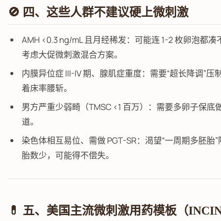
🚫 四、这些人群不建议硬上微刺激
AMH <0.3 ng/mL 且月经稀发：可能连 1-2 枚卵
考虑大促微刺激混合方案。
内膜异位症 III-IV 期、腺肌症重度：需要“超长降调
着床率腰斩。
男方严重少弱畸（TMSC <1 百万）：需要多卵子保底做
道。
染色体相互易位、需做 PGT-SR：渴望“一周期多胚
胎数少，可能得不偿失。
💊 五、美国主流微刺激用药模板（INCIN