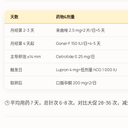
天数
药物&剂量
月经第 2-3 天
来曲唑 2.5 mg×2 片/日×5 天
月经第 4 天起
Gonal-F 150 IU/日×4-5 天
主导卵泡 ≥14 mm
Cetrotide 0.25 mg/日
触发日
Lupron 4 mg+低剂量 hCG 1 000 IU
取卵后
口服孕酮 200 mg×2/日
🕒 平均用药 7 天，总针次 6-8 次。对比大促 28-36 次，减少