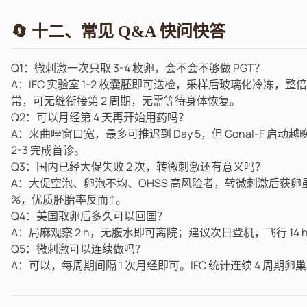
🔄 十二、常见 Q&A 快问快答
Q1：微刺激一次只取 3-4 枚卵，会不会不够做 PGT？
A：IFC 实验室 1-2 枚囊胚即可送检，采样后玻璃化冷冻，整倍体
常，可无缝衔接第 2 周期，无需等待身体恢复。
Q2：可以月经第 4 天再开始用药吗？
A：来曲唑窗口宽，最多可推迟到 Day 5，但 Gonal-F 启动
2-3 完成首诊。
Q3：国内已经大促失败 2 次，转微刺激还有意义吗？
A：大促空泡、卵泡不均、OHSS 高风险者，转微刺激后获卵虽少
%，优质胚胎率反而↑。
Q4：美国取卵后多久可以回国？
A：局麻观察 2 h，无腹水即可离院；建议次日登机，飞行 14
Q5：微刺激可以连续做吗？
A：可以，每周期间隔 1 次月经即可。IFC 统计连续 4 周期