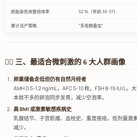
胚胎染色体整倍体率
52 %（年龄 35-37）
累计活产策略
“多周期叠加”
🙋‍♀️ 三、最适合微刺激的 6 大人群画像
卵巢储备走低但仍有自然月经者
AMH 0.5-1.2 ng/mL，AFC 5-10 枚，FSH 8-15
本就不多的卵泡同步发育，减少空泡率。
高 BMI 或激素敏感疾病史
乳腺结节、子宫肌瘤、血栓史、重度痤疮。低剂量激
减少。