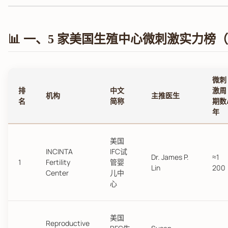
📊 一、5 家美国生殖中心微刺激实力榜（2
微刺
排
中文
激周
机构
主推医生
名
简称
期数
年
美国
INCINTA
IFC试
Dr. James P.
≈1
1
Fertility
管婴
Lin
200
Center
儿中
心
美国
Reproductive