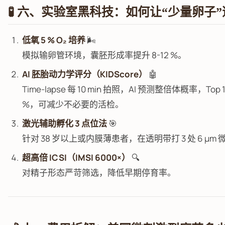
🧪 六、实验室黑科技：如何让“少量卵子
低氧 5 % O₂ 培养
🌬️
模拟输卵管环境，囊胚形成率提升 8-12 %。
AI 胚胎动力学评分（KIDScore）
🤖
Time-lapse 每 10 min 拍照，AI 预测整倍体概率，Top
%，可减少不必要的活检。
激光辅助孵化 3 点位法
🎯
针对 38 岁以上或内膜薄患者，在透明带打 3 处 6 μm 
超高倍 ICSI（IMSI 6000×）
🔍
对精子形态严苛筛选，降低早期停育率。