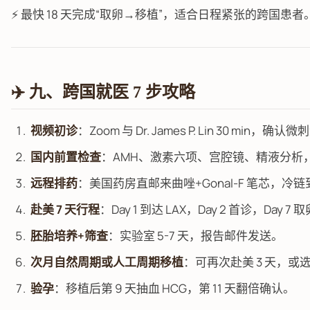
⚡ 最快 18 天完成“取卵→移植”，适合日程紧张的跨国患者
✈️ 九、跨国就医 7 步攻略
视频初诊
：Zoom 与 Dr. James P. Lin 30 min，确
国内前置检查
：AMH、激素六项、宫腔镜、精液分析，
远程排药
：美国药房直邮来曲唑+Gonal-F 笔芯，冷
赴美 7 天行程
：Day 1 到达 LAX，Day 2 首诊，Day 7 
胚胎培养+筛查
：实验室 5-7 天，报告邮件发送。
次月自然周期或人工周期移植
：可再次赴美 3 天，
验孕
：移植后第 9 天抽血 HCG，第 11 天翻倍确认。