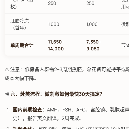
250
250
枚）
用
胚胎冷冻
1,000
1,000
微
（首年）
11,650–
7,350–
单周期合计
节省
14,000
9,050
⚠️ 注意：低储备人群需2–3周期攒胚，总花费可能持平
成本大幅下降。
🛂
六、赴美流程：微刺激如何最快30天搞定？
国内前期检查
：AMH、FSH、AFC、宫腔镜、乳腺
史），报告英文翻译，2周完成。