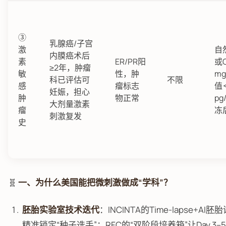
③
乳腺癌/子宫
激
自然
内膜癌术后
素
ER/PR阳
或C
≥2年，肿瘤
敏
性，肿
mg
科已评估可
不限
感
瘤标志
值
妊娠，担心
肿
物正常
p
大剂量激素
瘤
冻
刺激复发
史
🧬
一、为什么美国能把微刺激做成“学科”？
胚胎实验室技术迭代
：INCINTA的Time-lapse+
精准锁定“种子选手”；RFC的“双阶段培养箱”让Day 3