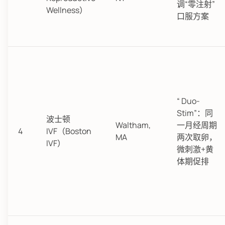
调“零注射”
Wellness）
口服方案
“ Duo-
Stim”：同
波士顿
Waltham,
一月经周期
4
IVF（Boston
MA
两次取卵，
IVF）
微刺激+黄
体期促排