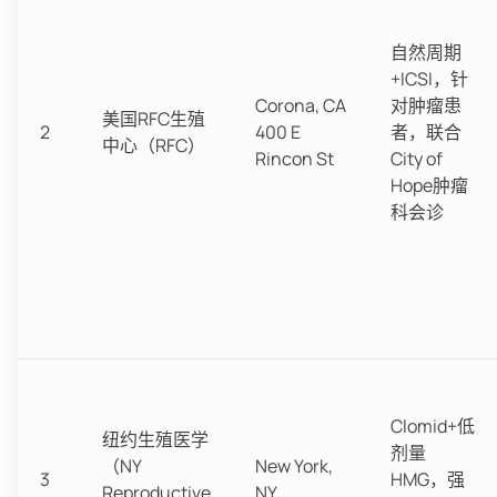
自然周期
+ICSI，针
Corona, CA
对肿瘤患
美国RFC生殖
2
400 E
者，联合
中心（RFC）
Rincon St
City of
Hope肿瘤
科会诊
Clomid+低
纽约生殖医学
剂量
（NY
New York,
3
HMG，强
Reproductive
NY