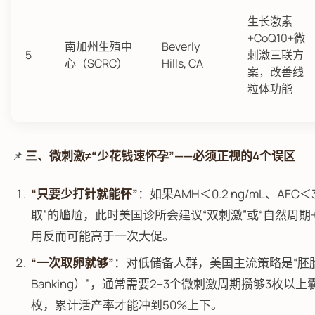
生长激素
+CoQ10+微
南加州生殖中
Beverly
5
刺激三联方
心（SCRC）
Hills, CA
案，改善线
粒体功能
📌
三、微刺激≠“少花钱速怀孕”——必须正视的4个误区
“只要少打针就能怀”
：如果AMH＜0.2 ng/mL、AF
取”的尴尬，此时美国诊所会建议“双刺激”或“自然周期
用反而可能高于一次大促。
“一次取卵就够”
：对低储备人群，美国主流策略是“胚胎池
Banking）”，通常需要2–3个微刺激周期攒够3枚以上
枚，累计活产率才能冲到50%上下。