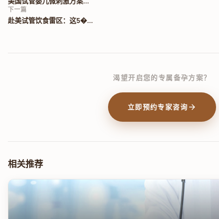
美国试管婴儿微刺激方案...
下一篇
赴美试管饮食雷区：这5�...
渴望开启您的专属备孕方案？
arrow_forward
立即预约专家咨询
相关推荐