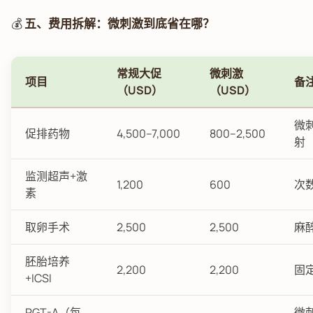
💰
五、费用拆解：微刺激到底省在哪？
常规大促
微刺激
项目
备
（USD）
（USD）
微
促排药物
4,500–7,000
800–2,500
射
监测超声+激
1,200
600
次
素
取卵手术
2,500
2,500
麻
胚胎培养
2,200
2,200
固
+ICSI
PGT-A（每
微