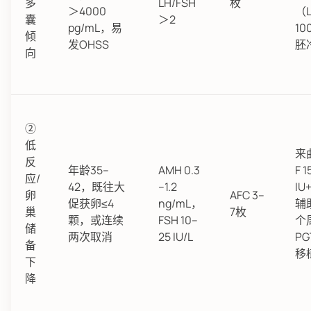
多
LH/FSH
枚
＞4000
（L
囊
＞2
pg/mL，易
10
倾
发OHSS
胚
向
②
低
来曲
反
年龄35–
AMH 0.3
F 1
应/
42，既往大
–1.2
IU
卵
AFC 3–
促获卵≤4
ng/mL，
辅
巢
7枚
颗，或连续
FSH 10–
个
储
两次取消
25 IU/L
P
备
移
下
降