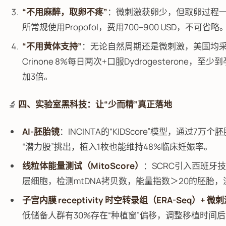
“不用麻醉，取卵不疼”
：微刺激获卵少，但取卵过程
所常规使用Propofol，费用700–900 USD，不可省略
“不用黄体支持”
：无论自然周期还是微刺激，美国均采
Crinone 8%每日两次+口服Dydrogesterone
加3倍。
🔬
四、实验室黑科技：让“少而精”真正落地
AI-胚胎镜
：INCINTA的“KIDScore”模型，通过7万
“潜力股”挑出，植入1枚也能维持48%临床妊娠率。
线粒体能量测试（MitoScore）
：SCRC引入西班牙技
层细胞，检测mtDNA拷贝数，能量指数＞20的胚胎，流
子宫内膜 receptivity 时空转录组（ERA-Seq）+ 微
低储备人群有30%存在“种植窗”偏移，调整移植时间后