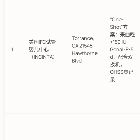
“One-
Shot”方
案：来曲唑
Torrance,
美国IFC试管
+150 IU
CA 21545
1
婴儿中心
Gonal-F×5
Hawthorne
（INCINTA）
d，配合双
Blvd
扳机，
OHSS零记
录