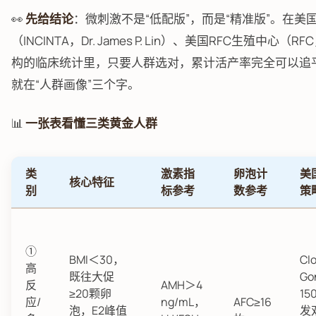
👀
先给结论
：微刺激不是“低配版”，而是“精准版”。在美国
（INCINTA，Dr. James P. Lin）、美国RFC生殖中心（RFC，
构的临床统计里，只要人群选对，累计活产率完全可以追
就在“人群画像”三个字。
📊
一张表看懂三类黄金人群
类
激素指
卵泡计
美
核心特征
别
标参考
数参考
策
①
BMI＜30，
Cl
高
既往大促
Go
反
AMH＞4
≥20颗卵
15
应/
ng/mL，
AFC≥16
泡，E2峰值
发