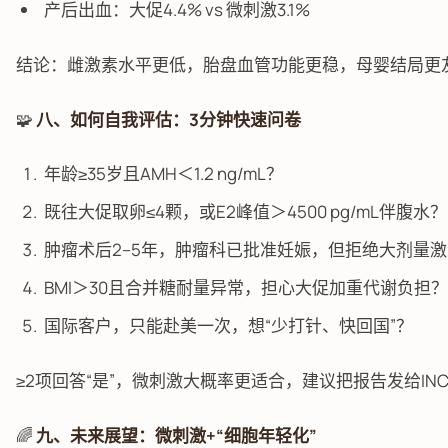
产后出血：大促4.4% vs 微刺激3.1%
结论：雌激素水平更低，胎盘血管功能更稳，母婴结局更
🧩
八、如何自我评估：3分钟快速问卷
年龄≥35岁且AMH＜1.2 ng/mL？
既往大促取卵≤4颗，或E2峰值＞4500 pg/mL伴腹水？
肿瘤术后2–5年，肿瘤科已批准妊娠，但拒绝大剂量
BMI＞30且合并糖耐量异常，担心大促加重代谢负担？
国际客户，只能赴美一次，想“少打针、快回国”？
≥2项回答“是”，微刺激大概率更适合，建议把报告发给INC
🌈
九、未来展望：微刺激+“细胞年轻化”