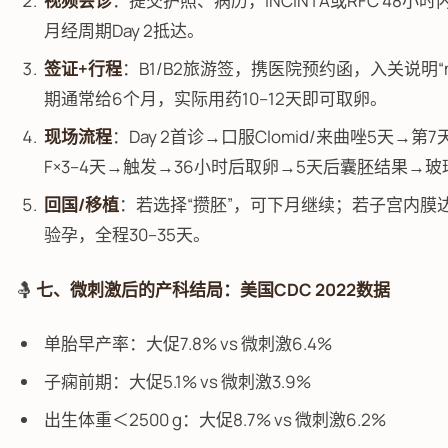
视频会诊
：提交护照、病历，INCINTA或RFC 48
月经周期Day 2抵达。
签证+行程
：B1/B2旅游签，携医院预约函，入关说明“medi
期通常给6个月，实际用药10–12天即可取卵。
现场流程
：Day 2首诊→口服Clomid/来曲唑5天→第7天起每
F×3–4天→触发→36小时后取卵→5天后囊胚结果→
回国/移植
：若选择“攒胚”，可下月继续；若子宫内膜
验孕，全程30–35天。
🤱
七、微刺激后的产科结局：美国CDC 2022数据
单胎早产率：大促7.8% vs 微刺激6.4%
子痫前期：大促5.1% vs 微刺激3.9%
出生体重＜2500 g：大促8.7% vs 微刺激6.2%