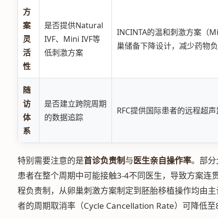
方
案
是否提供Natural
INCINTA的温和刺激方案（Mil
灵
IVF、Mini IVF等
巢储备下降设计，减少药物负
活
低刺激方案
性
随
访
是否建立跨院周期
RFC提供国际患者的远程超
体
的数据追踪
系
特别需要注意的是
首诊负责制
与
医生亲自操作率
。部分
患者在整个周期中可能接触3-4不同医生，导致方案连贯性受损
程负责制，从卵巢刺激方案制定到胚胎移植操作均由主
者的周期取消率（Cycle Cancellation Rate）可降低