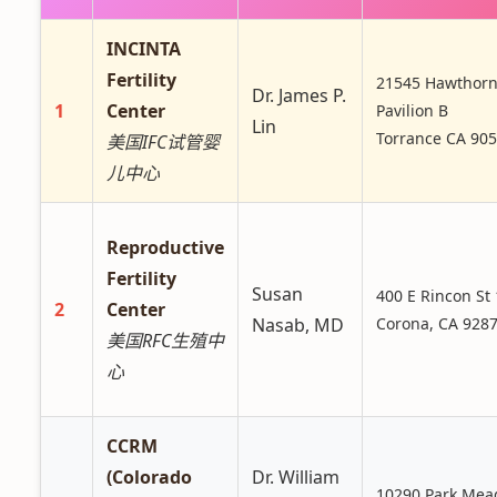
INCINTA
Fertility
21545 Hawthorn
Dr. James P.
1
Center
Pavilion B
Lin
Torrance CA 90
美国IFC试管婴
儿中心
Reproductive
Fertility
Susan
400 E Rincon St 
2
Center
Nasab, MD
Corona, CA 928
美国RFC生殖中
心
CCRM
(Colorado
Dr. William
10290 Park Mea