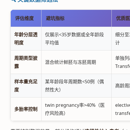
评估维度
避坑指标
优质医
年龄分层透
仅展示<35岁数据或全年龄段
细分至3
明度
平均值
计
周期类型披
单独列出
混合统计鲜胚与冻胚周期
露
Tran
样本量充足
某年龄段年周期数<50例（偶
高龄周
度
然性大）
twin pregnancy率>40%（医
electi
多胎率控制
疗风险高）
trans