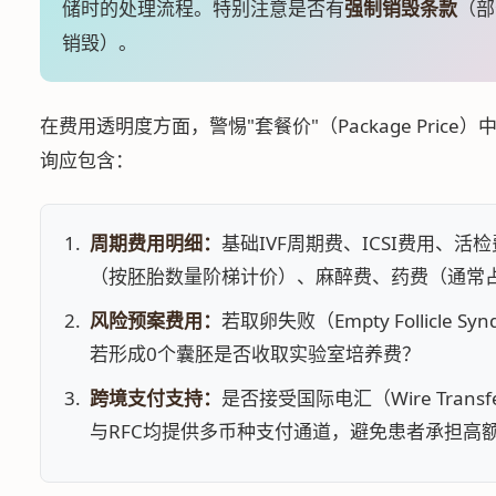
储时的处理流程。特别注意是否有
强制销毁条款
（部
销毁）。
在费用透明度方面，警惕"套餐价"（Package Pric
询应包含：
周期费用明细：
基础IVF周期费、ICSI费用、活检
（按胚胎数量阶梯计价）、麻醉费、药费（通常占总
风险预案费用：
若取卵失败（Empty Follicle
若形成0个囊胚是否收取实验室培养费？
跨境支付支持：
是否接受国际电汇（Wire Trans
与RFC均提供多币种支付通道，避免患者承担高