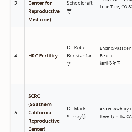
3
Center for
Schoolcraft
Lone Tree, CO 8
Reproductive
等
Medicine)
Dr. Robert
Encino/Pasaden
4
HRC Fertility
Boostanfar
Beach
加州多院区
等
SCRC
(Southern
Dr. Mark
450 N Roxbury 
5
California
Surrey等
Beverly Hills, C
Reproductive
Center)