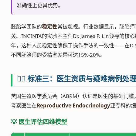
准确性上更具优势。
胚胎学团队的
稳定性
常被忽视。行业数据显示，胚胎师
关。INCINTA的实验室主任Dr. James P. Lin领
年，这种人员稳定性确保了操作手法的一致性——在IC
不同胚胎师的受精率差异可达15%-20%。
👨‍⚕️ 标准三：医生资质与疑难病例处
美国生殖医学委员会（ABRM）认证是医生的基础门
考察医生在
Reproductive Endocrinology
亚专科的细
💡 医生评估四维模型