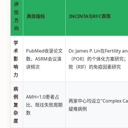
评
估
具体指标
INCINTA与RFC表现
方
向
学
术
PubMed收录论文
Dr. James P. Lin在Fertili
影
数、ASRM会议演
（POR）的个体化方案研究；Dr
响
讲频次
败（RIF）的免疫因素研究
力
病
例
AMH<1.0患者占
两家中心均设立"Complex Ca
复
比、既往失败周期
疑难病例
杂
数
度