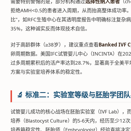
需要特别警惕的是，部分机构通过
选择性纳入患者
（ch
拒绝AMH<0.5的患者进入周期，从而抬高整体成功率
比"，如RFC生殖中心在其透明度报告中明确标注复杂病
35%，这种诚实反而体现技术自信。
对于高龄群体（≥38岁），建议重点查看
Banked IV
卵周期数据。美国IFC试管婴儿中心（INCINTA）在202
过多周期累积后的活产率达到28.7%，显著高于全美平
方案与实验室培养体系的稳定性。
🔬 标准二：实验室等级与胚胎学团
试管婴儿成功的核心战场在胚胎实验室（IVF Lab）
培养（Blastocyst Culture）的5-6天内，经历
培养箱稳定性、胚胎师（Embryologist）经验直接