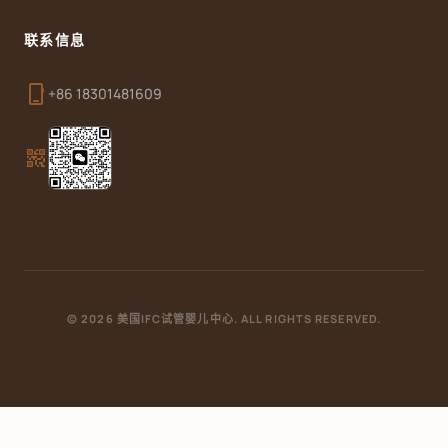
联系信息
phone_iphone
+86 18301481609
qr_code_2
© 2026 美国IFC试管婴儿中心. ALL RIGHTS RESERVED.