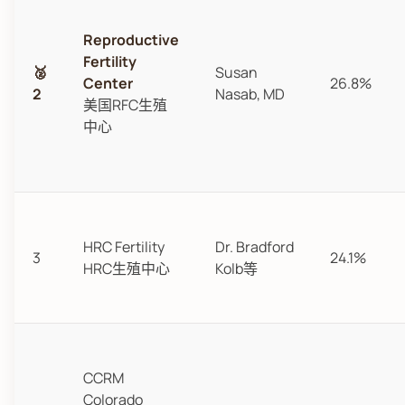
Reproductive
Fertility
🥈
Susan
Center
26.8%
2
Nasab, MD
美国RFC生殖
中心
HRC Fertility
Dr. Bradford
3
24.1%
HRC生殖中心
Kolb等
CCRM
Colorado