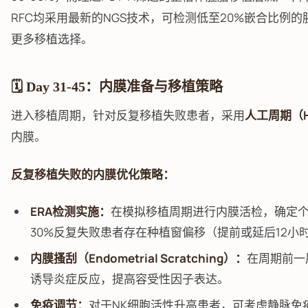
RFC均采用最新的NGS技术，可检测低至20%嵌合比例
更多移植选择。
🗓️ Day 31-45：内膜准备与移植策略
进入移植周期，针对反复移植失败患者，采用
人工周期（H
内膜。
反复移植失败的内膜优化策略：
ERA检测实施：
在模拟移植周期进行内膜活检，确定个
30%反复失败患者存在种植窗偏移（提前或延后12小
内膜搔刮（Endometrial Scratching）：
在周期前一
诱导炎症反应，提高容受性因子表达。
免疫调节：
对于NK细胞活性升高患者，可考虑静脉免疫