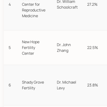
Dr. William
4
Center for
27.2%
Schoolcraft
Reproductive
Medicine
New Hope
Dr. John
5
Fertility
22.5%
Zhang
Center
Shady Grove
Dr. Michael
6
23.8%
Fertility
Levy