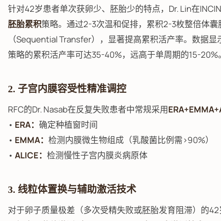
针对42岁患者单次获卵少、胚胎少的特点，Dr. Lin在INCI
胚胎累积
策略。通过2-3次温和促排，累积2-3枚整倍体
（Sequential Transfer），显著提高累积活产率。数
策略的累积活产率可达35-40%，远高于单周期的15-20%
2. 子宫内膜容受性精准调控
RFC的Dr. Nasab在反复失败患者中常规采用
ERA+EMMA+
•
ERA：
确定种植窗时间
•
EMMA：
检测内膜微生物组成（乳酸菌比例需>90%）
•
ALICE：
检测慢性子宫内膜炎病原体
3. 线粒体置换与辅助激活技术
对于卵子质量极差（多次受精失败或胚胎发育阻滞）的42