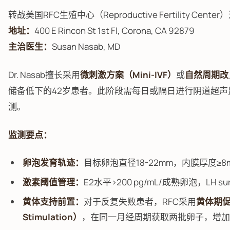
转战美国RFC生殖中心（Reproductive Fertility Cen
地址：
400 E Rincon St 1st Fl, Corona, CA 92879
主治医生：
Susan Nasab, MD
Dr. Nasab擅长采用
微刺激方案（Mini-IVF）
或
自然周期改
储备低下的42岁患者。此阶段需每日或隔日进行阴道超声监
测。
监测要点：
卵泡发育轨迹：
目标卵泡直径18-22mm，内膜厚度≥
激素阈值管理：
E2水平>200 pg/mL/成熟卵泡，LH 
黄体支持前置：
对于反复失败患者，RFC采用
黄体期促排
Stimulation）
，在同一月经周期获取两批卵子，增加