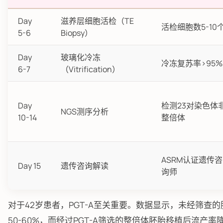
Day
滋养层细胞活检（TE
活检细胞数5-10
5-6
Biopsy）
Day
玻璃化冷冻
冷冻复苏率>95%
6-7
（Vitrification）
Day
检测23对染色体
NGS测序分析
10-14
整倍体
ASRM认证遗传咨
Day 15
遗传咨询解读
询师
对于42岁患者，PGT-A至关重要。数据显示，未经筛查
50-60%，而经过PGT-A筛选的整倍体胚胎移植后流产率降至8