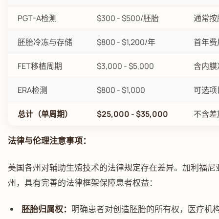
PGT-A检测
$300 - $500/胚胎
通常按
胚胎冷冻与存储
$800 - $1,200/年
首年费
FET移植周期
$3,000 - $5,000
含内膜
ERA检测
$800 - $1,000
可选项
总计（单周期）
$25,000 - $35,000
不含差
法律与伦理注意事项：
美国各州对辅助生殖技术的法律规定存在差异。加利福尼
州，具有完善的法律框架保障患者权益：
胚胎归属权：
明确患者对创造胚胎的所有权，医疗机