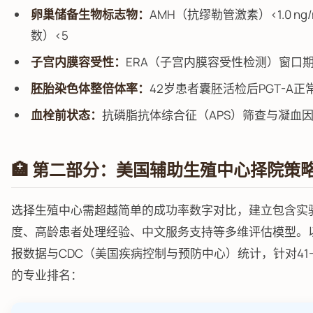
卵巢储备生物标志物：
AMH（抗缪勒管激素）<1.0 ng
数）<5
子宫内膜容受性：
ERA（子宫内膜容受性检测）窗口期
胚胎染色体整倍体率：
42岁患者囊胚活检后PGT-A正常
血栓前状态：
抗磷脂抗体综合征（APS）筛查与凝血
🏥 第二部分：美国辅助生殖中心择院策
选择生殖中心需超越简单的成功率数字对比，建立包含实
度、高龄患者处理经验、中文服务支持等多维评估模型。以下基
报数据与CDC（美国疾病控制与预防中心）统计，针对41
的专业排名：