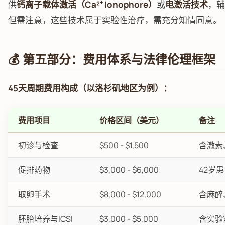
供
钙离子载体激活（Ca²⁺ Ionophore）
或
电激活技术
，辅
但需注意，这些技术属于实验性治疗，需充分知情同意。
💰 第五部分：费用体系与法律伦理框架
45天周期费用构成（以洛杉矶地区为例）：
费用项目
价格区间（美元）
备注
初诊与检查
$500 - $1,500
含激素
促排药物
$3,000 - $6,000
42岁
取卵手术
$8,000 - $12,000
含麻醉
胚胎培养与ICSI
$3,000 - $5,000
含实验