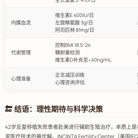
生长激素 2-4 IU/日
维生素E 400IU/日
内膜血流
左旋精氨酸 3g/日
阿司匹林 81mg/日
控制BMI 18.5-24
代谢管理
糖耐量检测
维生素D补充至>40ng/mL
正念减压训练
心理准备
心理咨询评估
🔚 结语：理性期待与科学决策
42岁反复移植失败患者赴美进行辅助生殖治疗，本质上是
求医疗技术的最优解。INCINTA Fertility Center（美