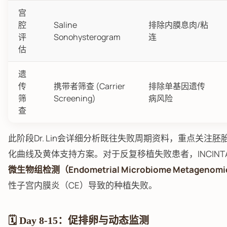
宫
腔
Saline
排除内膜息肉/粘
评
Sonohysterogram
连
估
遗
传
携带者筛查 (Carrier
排除单基因遗传
筛
Screening)
病风险
查
此阶段Dr. Lin会详细分析既往失败周期资料，重点关注
化曲线及黄体支持方案。对于反复移植失败患者，INCIN
微生物组检测（Endometrial Microbiome Metagenomic
性子宫内膜炎（CE）导致的种植失败。
🗓️ Day 8-15：促排卵与动态监测