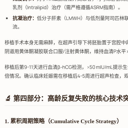
乳剂（Intralipid）治疗（需严格遵循ASRM指南）。
抗凝治疗：
低分子肝素（LMWH）与低剂量阿司匹林
流。
移植手术本身无需麻醉，在超声引导下将胚胎置于宫腔中
阴道用黄体酮凝胶联合口服/注射黄体酮，维持血清P水平>20
移植后第9-11天进行血清β-hCG检测，>50 mIU/mL提
倍情况。确认临床妊娠需在移植后4-5周进行超声检查，
🔬 第四部分：高龄反复失败的核心技术
1. 累积周期策略（Cumulative Cycle Strategy）