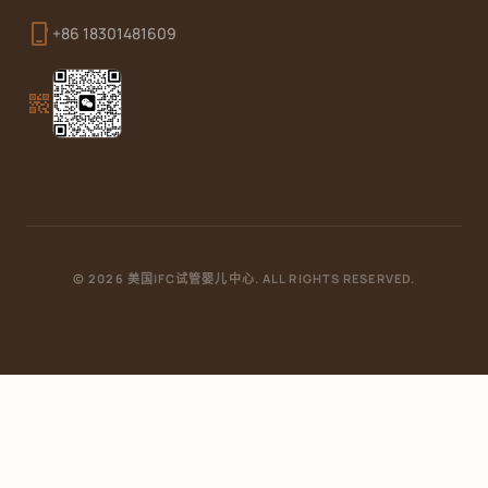
phone_iphone
+86 18301481609
qr_code_2
© 2026 美国IFC试管婴儿中心. ALL RIGHTS RESERVED.