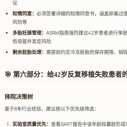
议
知情同意：
必须签署详细的知情同意书，涵盖卵巢过
风险等
多胎妊娠管理：
ASRM指南强烈建议42岁患者进行单胚
低母婴并发症风险
剩余胚胎处理：
需提前约定冷冻胚胎的保存期限、销
🎯 第六部分：给42岁反复移植失败患者
择院决策树
基于8年行业经验，建议按以下优先级筛选：
实验室质量优先：
查看SART报告中该年龄段囊胚形成