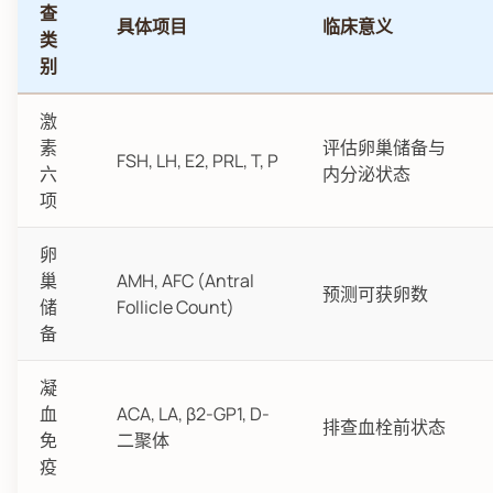
查
具体项目
临床意义
类
别
激
素
评估卵巢储备与
FSH, LH, E2, PRL, T, P
六
内分泌状态
项
卵
巢
AMH, AFC (Antral
预测可获卵数
储
Follicle Count)
备
凝
血
ACA, LA, β2-GP1, D-
排查血栓前状态
免
二聚体
疫