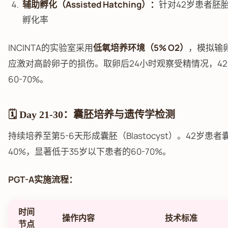
辅助孵化（Assisted Hatching）：
针对42岁患者胚
孵化率
INCINTA的实验室采用
低氧培养环境（5% O2）
，模拟输
应激对高龄卵子的损伤。取卵后24小时观察受精情况，4
60-70%。
🗓️ Day 21-30：囊胚培养与遗传学检测
持续培养至第5-6天形成囊胚（Blastocyst）。42岁患者
40%，显著低于35岁以下患者的60-70%。
PGT-A实施流程：
时间
操作内容
技术标准
节点