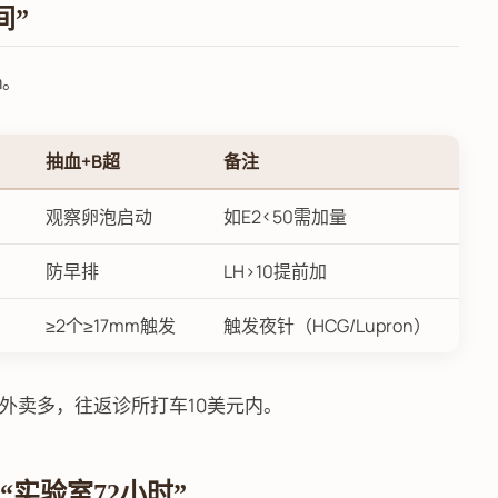
间”
m。
抽血+B超
备注
观察卵泡启动
如E2<50需加量
防早排
LH>10提前加
≥2个≥17mm触发
触发夜针（HCG/Lupron）
，中餐外卖多，往返诊所打车10美元内。
的“实验室72小时”