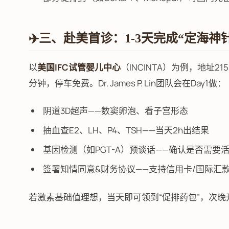
✈️三、赴美首诊：1-3天完成“定海神
以
美国IFC试管婴儿中心
（INCINTA）为例，地址21545 
分钟，停车免费。Dr. James P. Lin团队会在Day1做：
阴道3D超声——数窦卵泡、看子宫形态
抽血查E2、LH、P4、TSH——当天2h出结果
基因检测（如PGT-A）预谈话——确认是否需要
签署知情同意&财务协议——支持信用卡/国际汇
若激素基础值理想，当天即可领到“促排药包”，次晚