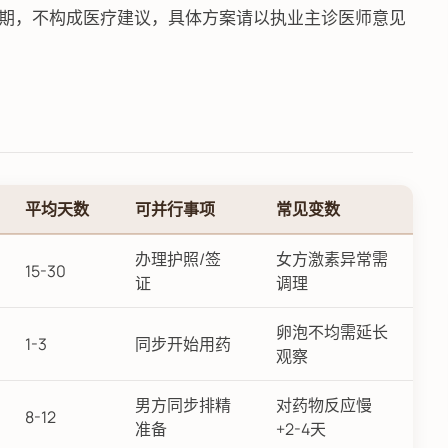
周期，不构成医疗建议，具体方案请以执业主诊医师意见
平均天数
可并行事项
常见变数
办理护照/签
女方激素异常需
15-30
证
调理
卵泡不均需延长
1-3
同步开始用药
观察
男方同步排精
对药物反应慢
8-12
准备
+2-4天