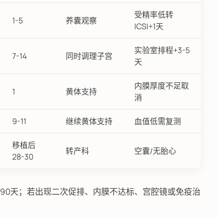
受精率低转
1-5
养囊观察
ICSI+1天
实验室排程+3-5
7-14
同时调理子宫
天
内膜厚度不足取
1
黄体支持
消
9-11
继续黄体支持
血值低需复测
移植后
转产科
空囊/无胎心
28-30
可达90天；若出现二次促排、内膜不达标、宫腔镜或免疫治