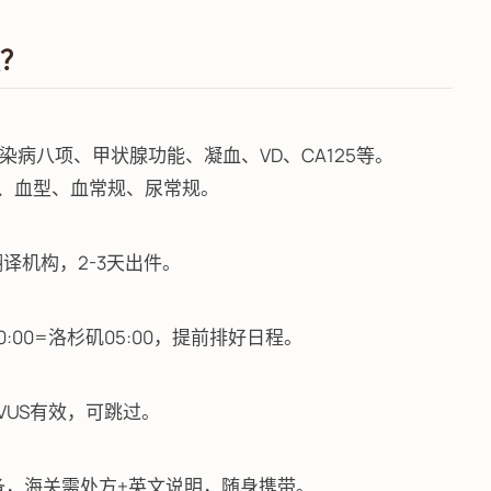
做？
传染病八项、甲状腺功能、凝血、VD、CA125等。
项、血型、血常规、尿常规。
翻译机构，2-3天出件。
00=洛杉矶05:00，提前排好日程。
EVUS有效，可跳过。
内先备，海关需处方+英文说明，随身携带。