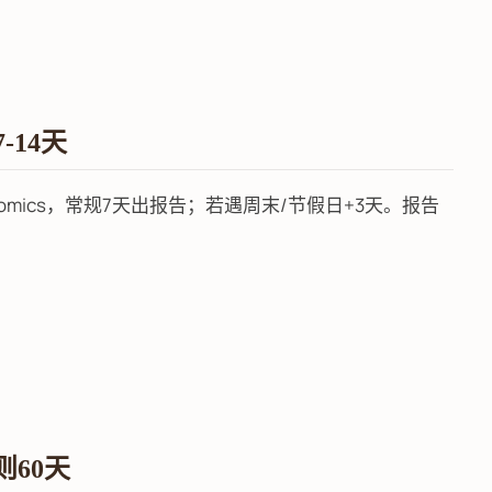
-14天
enomics，常规7天出报告；若遇周末/节假日+3天。报告
则60天