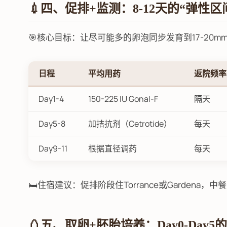
💉四、促排+监测：8-12天的“弹性区
🎯核心目标：让尽可能多的卵泡同步发育到17-20m
日程
平均用药
返院频率
Day1-4
150-225 IU Gonal-F
隔天
Day5-8
加拮抗剂（Cetrotide）
每天
Day9-11
根据直径调药
每天
🛏️住宿建议：促排阶段住Torrance或Gardena
🥚五、取卵+胚胎培养：Day0-Day5