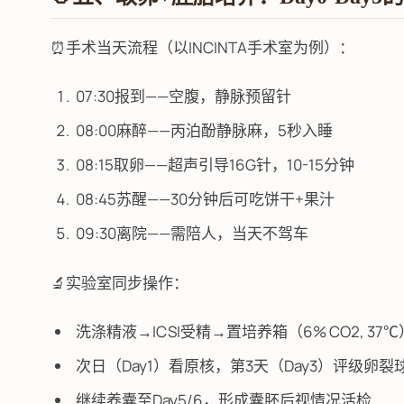
⏰手术当天流程（以INCINTA手术室为例）：
07:30报到——空腹，静脉预留针
08:00麻醉——丙泊酚静脉麻，5秒入睡
08:15取卵——超声引导16G针，10-15分钟
08:45苏醒——30分钟后可吃饼干+果汁
09:30离院——需陪人，当天不驾车
🔬实验室同步操作：
洗涤精液→ICSI受精→置培养箱（6% CO2, 37℃
次日（Day1）看原核，第3天（Day3）评级卵裂
继续养囊至Day5/6，形成囊胚后视情况活检