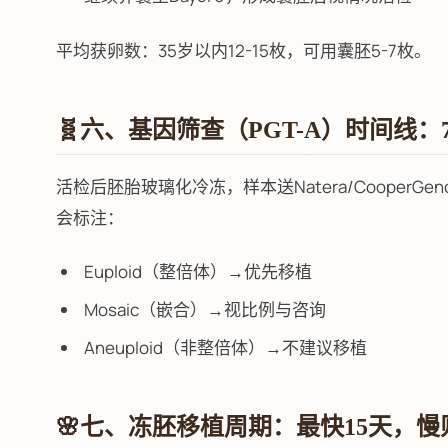
平均获卵数：35岁以内12-15枚，可用囊胚5-7枚。
🧬六、基因筛查（PGT-A）时间线：7
活检后胚胎玻璃化冷冻，样本送Natera/CooperG
会标注：
Euploid（整倍体）→优先移植
Mosaic（嵌合）→视比例与咨询
Aneuploid（非整倍体）→不建议移植
🌸七、冻胚移植周期：最快15天，慢