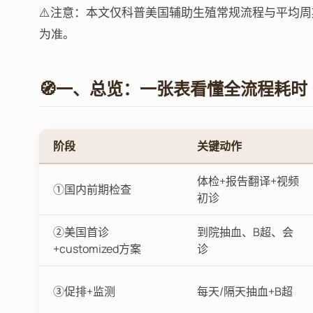
⚠️注意：本文仅科普美国辅助生殖常规流程与平均
为准。
🧭一、总览：一张表看懂全流程耗时
阶段
关键动作
体检+报告翻译+视频
①国内前期检查
初诊
②美国首诊
到院抽血、B超、会
+customized方案
诊
③促排+监测
每天/隔天抽血+B超