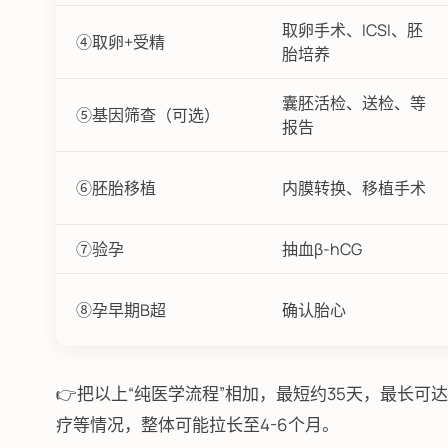
取卵手术、ICSI、胚
④取卵+受精
胎培养
囊胚活检、送检、等
⑤基因筛查（可选）
报告
⑥胚胎移植
内膜转换、移植手术
⑦验孕
抽血β-hCG
⑧孕早期B超
确认胎心
👉把以上“纯医学流程”相加，最短约35天，最长
疗等情况，整体可能拉长至4-6个月。