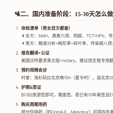
🛂二、国内准备阶段：15-30天怎么
体检清单（男女双方都查）
👩女方：AMH、激素六项、阴超、TCT/HPV、
👨男方：精液分析+畸形率+碎片率、传染病八
报告翻译+公证
美国诊所要求英文版+notary，建议找生殖专用
预约视频会诊
时差：洛杉矶比北京晚15h（夏令时）。选北京20:
护照&签证
B1/B2旅游签即可，需面签。若已有10年美签且
购买周期用药
部分促排药（如Gonal-F、Menopur）可国